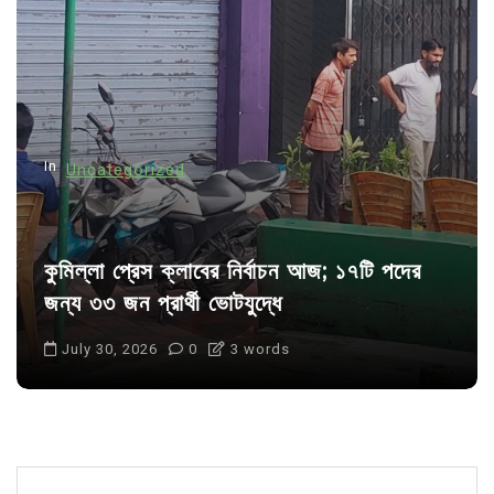
a
t
i
o
n
In
Uncategorized
কুমিল্লা প্রেস ক্লাবের নির্বাচন আজ; ১৭টি পদের
জন্য ৩৩ জন প্রার্থী ভোটযুদ্ধে
July 30, 2026
0
3 words