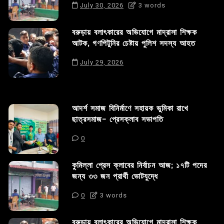
July 30, 2026
3 words
বরুড়ায় বলাৎকারের অভিযোগে মাদ্রাসা শিক্ষক
আটক, গণপিটুনির চেষ্টায় পুলিশ সদস্য আহত
July 29, 2026
আদর্শ সমাজ বিনির্মাণে সহায়ক ভুমিকা রাখে
ছাত্রসমাজ- প্রেসক্লাব সভাপতি
0
কুমিল্লা প্রেস ক্লাবের নির্বাচন আজ; ১৭টি পদের
জন্য ৩৩ জন প্রার্থী ভোটযুদ্ধে
0
3 words
বরুড়ায় বলাৎকারের অভিযোগে মাদ্রাসা শিক্ষক