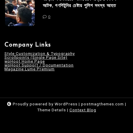
আটক, গণপিটুনির চেষ্টায় পুলিশ সদস্য আহত
0
Company Links
Style Customization & Typography
Scrollpoints (Single Page Site)
wpHoot Home Page
wpHoot Support / Documentation
Magazine Lume Premium
Proudly powered by WordPress
|
postmagthemes.com
|
Theme Details
|
Context Blog