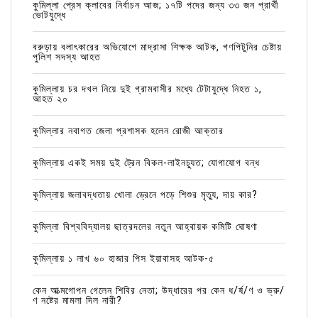
কুমিল্লা প্রেস ক্লাবের নির্বাচন আজ; ১৭টি পদের জন্য ৩৩ জন প্রার্থী
ভোটযুদ্ধে
বরুড়ায় বলাৎকারের অভিযোগে মাদ্রাসা শিক্ষক আটক, গণপিটুনির চেষ্টায়
পুলিশ সদস্য আহত
কুমিল্লায় চর দখল নিয়ে দুই গ্রামবাসীর মধ্যে টেটাযুদ্ধে নিহত ১,
আহত ২০
কুমিল্লার নবাগত জেলা প্রশাসক হলেন রোজী আক্তার
কুমিল্লায় একই সময় দুই ট্রেন বিকল-লাইনচ্যুত; যোগাযোগ বন্ধ
কুমিল্লায় জলাবদ্ধতায় খোলা ড্রেনে পড়ে শিশুর মৃত্যু, দায় কার?
কুমিল্লা বিশ্ববিদ্যালয় ছাত্রদলের নতুন আহ্বায়ক কমিটি ঘোষণা
কুমিল্লায় ১ লাখ ৬০ হাজার পিস ইয়াবাসহ আটক-৫
কেন আত্মগোপন গেলেন শিবির নেতা; উদ্ধারের পর কেন ধ/র্ষ/ণ ও ভ্রু/
ণ নষ্টের মামলা দিল নারী?