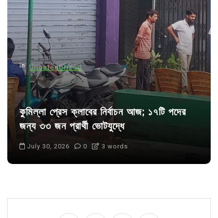
t
i
o
n
In
Uncategorized
কুমিল্লা প্রেস ক্লাবের নির্বাচন আজ; ১৭টি পদের
জন্য ৩৩ জন প্রার্থী ভোটযুদ্ধে
July 30, 2026
0
3 words