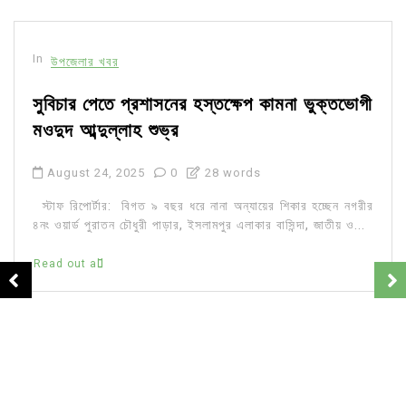
In
উপজেলার খবর
সুবিচার পেতে প্রশাসনের হস্তক্ষেপ কামনা ভুক্তভোগী
মওদুদ আব্দুল্লাহ শুভ্র
August 24, 2025
0
28 words
স্টাফ রিপোর্টার: বিগত ৯ বছর ধরে নানা অন্যায়ের শিকার হচ্ছেন নগরীর
৪নং ওয়ার্ড পুরাতন চৌধুরী পাড়ার, ইসলামপুর এলাকার বাসিন্দা, জাতীয় ও...
Read out all