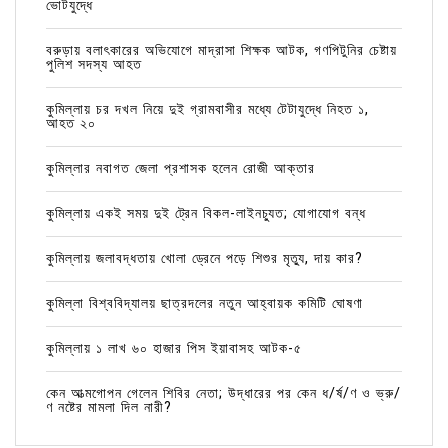
ভোটযুদ্ধে
বরুড়ায় বলাৎকারের অভিযোগে মাদ্রাসা শিক্ষক আটক, গণপিটুনির চেষ্টায়
পুলিশ সদস্য আহত
কুমিল্লায় চর দখল নিয়ে দুই গ্রামবাসীর মধ্যে টেটাযুদ্ধে নিহত ১,
আহত ২০
কুমিল্লার নবাগত জেলা প্রশাসক হলেন রোজী আক্তার
কুমিল্লায় একই সময় দুই ট্রেন বিকল-লাইনচ্যুত; যোগাযোগ বন্ধ
কুমিল্লায় জলাবদ্ধতায় খোলা ড্রেনে পড়ে শিশুর মৃত্যু, দায় কার?
কুমিল্লা বিশ্ববিদ্যালয় ছাত্রদলের নতুন আহ্বায়ক কমিটি ঘোষণা
কুমিল্লায় ১ লাখ ৬০ হাজার পিস ইয়াবাসহ আটক-৫
কেন আত্মগোপন গেলেন শিবির নেতা; উদ্ধারের পর কেন ধ/র্ষ/ণ ও ভ্রু/
ণ নষ্টের মামলা দিল নারী?