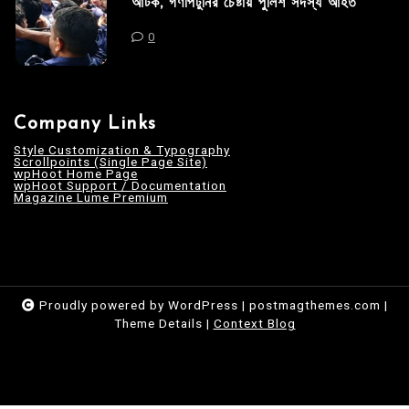
আটক, গণপিটুনির চেষ্টায় পুলিশ সদস্য আহত
0
Company Links
Style Customization & Typography
Scrollpoints (Single Page Site)
wpHoot Home Page
wpHoot Support / Documentation
Magazine Lume Premium
Proudly powered by WordPress
|
postmagthemes.com
|
Theme Details
|
Context Blog