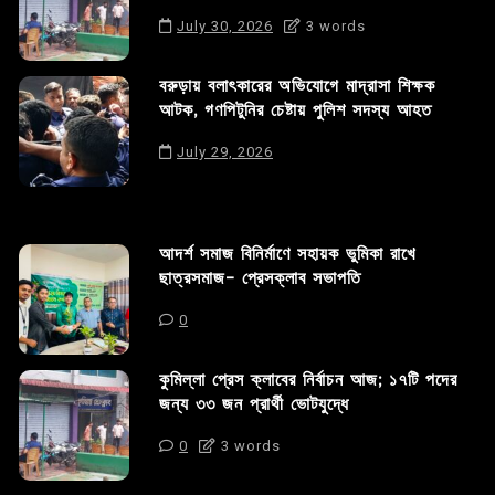
July 30, 2026
3 words
বরুড়ায় বলাৎকারের অভিযোগে মাদ্রাসা শিক্ষক
আটক, গণপিটুনির চেষ্টায় পুলিশ সদস্য আহত
July 29, 2026
আদর্শ সমাজ বিনির্মাণে সহায়ক ভুমিকা রাখে
ছাত্রসমাজ- প্রেসক্লাব সভাপতি
0
কুমিল্লা প্রেস ক্লাবের নির্বাচন আজ; ১৭টি পদের
জন্য ৩৩ জন প্রার্থী ভোটযুদ্ধে
0
3 words