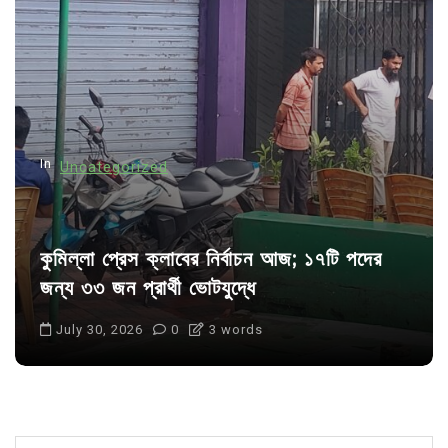
a
t
i
o
n
In
Uncategorized
কুমিল্লা প্রেস ক্লাবের নির্বাচন আজ; ১৭টি পদের
জন্য ৩৩ জন প্রার্থী ভোটযুদ্ধে
July 30, 2026
0
3 words