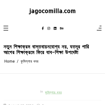
Skip
to
content
jagocomilla.com
নতুন শিক্ষাক্রম বাস্তবায়নযোগ্য নয়, যতদূর পারি
আগের শিক্ষাক্রমে ফিরে যাব-শিক্ষা উপদেষ্টা
Home
কুমিল্লার খবর
In
কুমিল্লার খবর