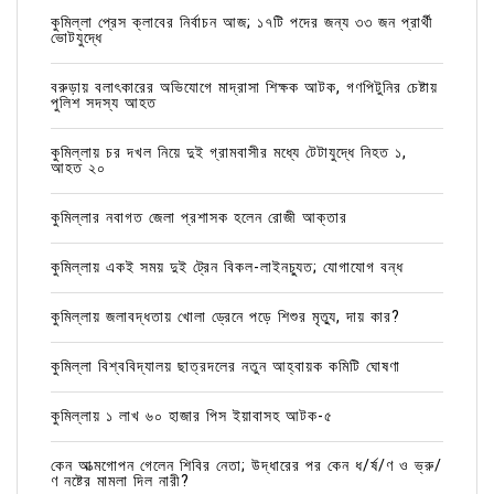
কুমিল্লা প্রেস ক্লাবের নির্বাচন আজ; ১৭টি পদের জন্য ৩৩ জন প্রার্থী
ভোটযুদ্ধে
বরুড়ায় বলাৎকারের অভিযোগে মাদ্রাসা শিক্ষক আটক, গণপিটুনির চেষ্টায়
পুলিশ সদস্য আহত
কুমিল্লায় চর দখল নিয়ে দুই গ্রামবাসীর মধ্যে টেটাযুদ্ধে নিহত ১,
আহত ২০
কুমিল্লার নবাগত জেলা প্রশাসক হলেন রোজী আক্তার
কুমিল্লায় একই সময় দুই ট্রেন বিকল-লাইনচ্যুত; যোগাযোগ বন্ধ
কুমিল্লায় জলাবদ্ধতায় খোলা ড্রেনে পড়ে শিশুর মৃত্যু, দায় কার?
কুমিল্লা বিশ্ববিদ্যালয় ছাত্রদলের নতুন আহ্বায়ক কমিটি ঘোষণা
কুমিল্লায় ১ লাখ ৬০ হাজার পিস ইয়াবাসহ আটক-৫
কেন আত্মগোপন গেলেন শিবির নেতা; উদ্ধারের পর কেন ধ/র্ষ/ণ ও ভ্রু/
ণ নষ্টের মামলা দিল নারী?