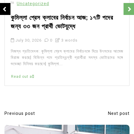
In
Uncategorized
কুমিল্লা প্রেস ক্লাবের নির্বাচন আজ; ১৭টি পদের
জন্য ৩৩ জন প্রার্থী ভোটযুদ্ধে
July 30, 2026
0
3 words
নিজস্ব প্রতিবেদক: কুমিল্লা প্রেস ক্লাবের নির্বাচনকে ঘিরে উৎসবের আমেজ
বিরাজ করছে| বিভিন্ন পদে প্রতিদ্বন্দ্বী প্রার্থীরা সদস্য ভোটারদের সঙ্গে
শুভেচ্ছা বিনিময় করছেন| কুমিল্লা...
Read out all
Previous post
Next post
P
o