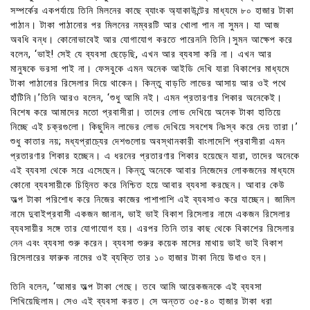
সম্পর্কের একপর্যায়ে তিনি মিলনের কাছে ব্যাংক অ্যাকাউন্টের মাধ্যমে ৮০ হাজার টাকা
পাঠান। টাকা পাঠানোর পর মিলনের নম্বরটি আর খোলা পান না সুমন। যা আজ
অবধি বন্ধ। কোনোভাবেই আর যোগাযোগ করতে পারেননি তিনি।সুমন আক্ষেপ করে
বলেন, ‘ভাই! সেই যে ব্যবসা ছেড়েছি, এখন আর ব্যবসা করি না। এখন আর
মানুষকে ভরসা পাই না। ফেসবুকে এমন অনেক আইডি দেখি যারা বিকাশের মাধ্যমে
টাকা পাঠানোর রিসেলার দিয়ে থাকেন। কিন্তু বাড়তি লাভের আসায় আর ওই পথে
হাঁটিনি।’তিনি আরও বলেন, ‘শুধু আমি নই। এমন প্রতারণার শিকার অনেকেই।
বিশেষ করে আমাদের মতো প্রবাসীরা। তাদের লোভ দেখিয়ে অনেক টাকা হাতিয়ে
নিচ্ছে এই চক্রগুলো। কিছুদিন লাভের লোভ দেখিয়ে সবশেষ নিঃস্ব করে দেয় তারা।’
শুধু কাতার নয়; মধ্যপ্রাচ্যের দেশগুলোয় অবস্থানকারী বাংলাদেশি প্রবাসীরা এমন
প্রতারণার শিকার হচ্ছেন। এ ধরনের প্রতারণার শিকার হয়েছেন যারা, তাদের অনেকে
এই ব্যবসা থেকে সরে এসেছেন। কিন্তু অনেকে আবার নিজেদের লোকজনের মাধ্যমে
কোনো ব্যবসায়ীকে চিহ্নিত করে নিশ্চিত হয়ে আবার ব্যবসা করছেন। আবার কেউ
অল্প টাকা পরিশোধ করে নিজের কাজের পাশাপাশি এই ব্যবসাও করে যাচ্ছেন। জামিল
নামে দুবাইপ্রবাসী একজন জানান, ভাই ভাই বিকাশ রিসেলার নামে একজন রিসেলার
ব্যবসায়ীর সঙ্গে তার যোগাযোগ হয়। এরপর তিনি তার কাছ থেকে বিকাশের রিসেলার
নেন এবং ব্যবসা শুরু করেন। ব্যবসা শুরুর কয়েক মাসের মাথায় ভাই ভাই বিকাশ
রিসেলারের ফারুক নামের ওই ব্যক্তি তার ১০ হাজার টাকা নিয়ে উধাও হন।
তিনি বলেন, ‘আমার অল্প টাকা গেছে। তবে আমি আরেকজনকে এই ব্যবসা
শিখিয়েছিলাম। সেও এই ব্যবসা করত। সে অন্তত ৩৫-৪০ হাজার টাকা ধরা