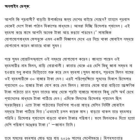
অনলাইন ডেস্ক:
আপনি কি প্রবাসী? বাড়তি উপার্জনের জন্য দেশের বাইরে গেছেন? তাহলে প্রবাস
থেকেই দেশে টাকা পাঠান বিকাশের মাধ্যমে। আমরা দিচ্ছি রিসেলার প্যানেল। এই
ব্যবসা করে মাসে আপনি অনেক টাকা আয় করতে পারবেন।’ সামাজিক
যোগাযোগমাধ্যম ফেসবুকে এমন একটি বিজ্ঞাপন দেখে এর নিচে থাকা মোবাইল নম্বরে
যোগাযোগ করেন কাতারে থাকা সুমন।
পরে সুমন হোয়াটসঅ্যাপে ওই নম্বরে যোগাযোগ করেন। জানতে পারেন ওই
ব্যবসায়ীর নাম মিলন, বাড়ি নোয়াখালী। কাতার থেকে এর বেশি কিছু জানা সম্ভব না
হওয়ায় শুধু কথার ভিত্তিতে শুরু করে দেন ব্যবসা।সুমন জানান, প্রথমে মিলন নামের
ওই ব্যবসায়ীকে ৩০ হাজার টাকা দেন। এরই পরিপ্রেক্ষিতে সুমনের বিকাশ রিসেলার
প্যানেলে ৩০ হাজার টাকা যোগ করে দেন মিলন। কাতার থেকে যারা বাড়িতে তাত্ক্ষণিক
টাকা পাঠাতে চান সুমন তাদের কাছ থেকে প্রতি হাজারে সামান্য কিছু বেশি অর্থ রেখে
প্যানেলের মাধ্যমে টাকা পাঠিয়ে দেন। এদিকে মিলনের রিসেলার প্যানেল ছিল
স্বয়ংক্রিয়। এতে টাকা পাঠানোর নির্দেশনা পাওয়া মাত্র মেশিন নির্দিষ্ট মোবাইল
নম্বরে টাকা পাঠিয়ে দিত।‘এভাবেই চলল কয়েক মাস। বাড়তে থাকল তার ব্যবসার
পরিধি। রিসেলার প্যানেলে বাড়তে থাকল টাকার পরিমাণ। ফলে মিলনকেও দিতে হতো
বেশি পরিমাণ অঙ্কের টাকা।’ —জানান তিনি।
তবে সুমনের ব্যবসার মোড় ঘুরে যায় ২০১৬ সালের সেপ্টেম্বরে। বিশ্বস্ততার