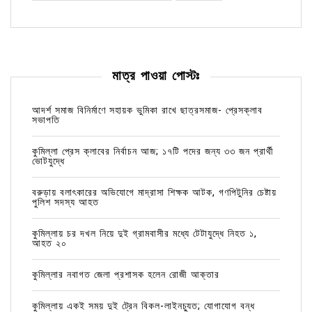
মাত্র পাওয়া পোস্টঃ
আদর্শ সমাজ বিনির্মাণে সহায়ক ভুমিকা রাখে ছাত্রসমাজ- প্রেসক্লাব
সভাপতি
কুমিল্লা প্রেস ক্লাবের নির্বাচন আজ; ১৭টি পদের জন্য ৩৩ জন প্রার্থী
ভোটযুদ্ধে
বরুড়ায় বলাৎকারের অভিযোগে মাদ্রাসা শিক্ষক আটক, গণপিটুনির চেষ্টায়
পুলিশ সদস্য আহত
কুমিল্লায় চর দখল নিয়ে দুই গ্রামবাসীর মধ্যে টেটাযুদ্ধে নিহত ১,
আহত ২০
কুমিল্লার নবাগত জেলা প্রশাসক হলেন রোজী আক্তার
কুমিল্লায় একই সময় দুই ট্রেন বিকল-লাইনচ্যুত; যোগাযোগ বন্ধ