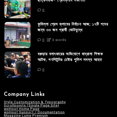
ছাত্রসমাজ- প্রেসক্লাব সভাপতি
0
কুমিল্লা প্রেস ক্লাবের নির্বাচন আজ; ১৭টি পদের
জন্য ৩৩ জন প্রার্থী ভোটযুদ্ধে
0
3 words
বরুড়ায় বলাৎকারের অভিযোগে মাদ্রাসা শিক্ষক
আটক, গণপিটুনির চেষ্টায় পুলিশ সদস্য আহত
0
Company Links
Style Customization & Typography
Scrollpoints (Single Page Site)
wpHoot Home Page
wpHoot Support / Documentation
Magazine Lume Premium