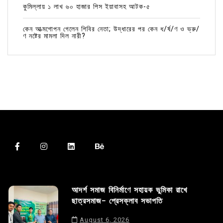
কুমিল্লায় ১ লাখ ৬০ হাজার পিস ইয়াবাসহ আটক-৫
কেন আত্মগোপন গেলেন শিবির নেতা; উদ্ধারের পর কেন ধ/র্ষ/ণ ও ভ্রু/
ণ নষ্টের মামলা দিল নারী?
আদর্শ সমাজ বিনির্মাণে সহায়ক ভুমিকা রাখে
ছাত্রসমাজ- প্রেসক্লাব সভাপতি
August 6, 2026