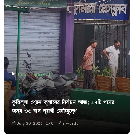
v
i
g
a
t
i
o
n
In
Uncategorized
কুমিল্লা প্রেস ক্লাবের নির্বাচন আজ; ১৭টি পদের
জন্য ৩৩ জন প্রার্থী ভোটযুদ্ধে
July 30, 2026
0
3 words