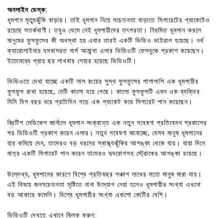
অনলাইন ডেস্ক:
ধূমপান মৃত্যুঝুঁকি বাড়ায়। তাই ধূমপান নিয়ে সচেতনতা বাড়াতে সিগারেটের প্যাকেটেও
রয়েছে সতর্কবাণী। তবুও থেমে নেই ধূমপায়ীদের তৎপরতা। নিয়মিত ধূমপান করলে
মানুষের ফুসফুসের কী অবস্থা হয় এবার তারই একটি ভিডিও ভাইরাল হয়েছে। নর্থ
ক্যারোলাইনায় বসবাসরত নার্স আমান্দা এলার ভিডিওটি ফেসবুকে প্রকাশ করেছেন।
ইতোমধ্যে প্রায় ছয় লাখবার শেয়ার হয়েছে ভিডিওটি।
ভিডিওতে দেখা যাচ্ছে একটি লাল রংয়ের সুস্থ ফুসফুসের পাশাপাশি এক ধূমপায়ীর
ফুসফুস রাখা হয়েছে, যেটি কালো হয়ে গেছে। কালো ফুসফুসটি এমন এক ব্যক্তির
যিনি বিশ বছর ধরে প্রতিদিন গড়ে এক প্যাকেট করে সিগারেট পান করেছেন।
ব্রিটিশ মেডিকেল জার্নালে ধূমপান সংক্রান্ত এক নতুন গবেষণা প্রতিবেদন প্রকাশের
পর ভিডিওটি প্রকাশ করেন এলার। নতুন গবেষণা জানাচ্ছে, যেসব মানুষ ধূমপানের
হার কমিয়ে দেন, তাদেরও বড় ধরনের স্বাস্থ্যঝুঁকির আশঙ্কা থেকে যায়। যারা দিনে
মাত্র একটি সিগারেট পান করেন তাদেরও হৃদরোগসহ স্ট্রোকের আশঙ্কা রয়েছে।
উল্লেখ্য, ধূমপানের কারণে বিশ্বে প্রতিবছর পঞ্চাশ লাখের মতো মানুষ মারা যায়।
এই বিষয়ে জনসচেতনতা সৃষ্টিতে নানা উদ্যোগ নেয়া হলেও ধূমপায়ীর সংখ্যা এখনো
বড় আকারে কমেনি। বিশ্বে ধূমপায়ীর সংখ্যা একশো কোটির বেশি।
ভিডিওটি দেখতে এখানে ক্লিক করুন: