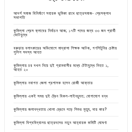
আদর্শ সমাজ বিনির্মাণে সহায়ক ভুমিকা রাখে ছাত্রসমাজ- প্রেসক্লাব
সভাপতি
কুমিল্লা প্রেস ক্লাবের নির্বাচন আজ; ১৭টি পদের জন্য ৩৩ জন প্রার্থী
ভোটযুদ্ধে
বরুড়ায় বলাৎকারের অভিযোগে মাদ্রাসা শিক্ষক আটক, গণপিটুনির চেষ্টায়
পুলিশ সদস্য আহত
কুমিল্লায় চর দখল নিয়ে দুই গ্রামবাসীর মধ্যে টেটাযুদ্ধে নিহত ১,
আহত ২০
কুমিল্লার নবাগত জেলা প্রশাসক হলেন রোজী আক্তার
কুমিল্লায় একই সময় দুই ট্রেন বিকল-লাইনচ্যুত; যোগাযোগ বন্ধ
কুমিল্লায় জলাবদ্ধতায় খোলা ড্রেনে পড়ে শিশুর মৃত্যু, দায় কার?
কুমিল্লা বিশ্ববিদ্যালয় ছাত্রদলের নতুন আহ্বায়ক কমিটি ঘোষণা