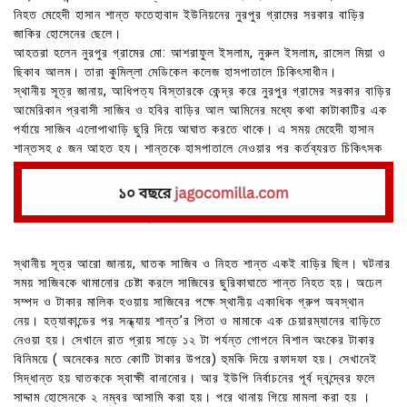
নিহত মেহেদী হাসান শান্ত ফতেহাবাদ ইউনিয়নের নুরপুর গ্রামের সরকার বাড়ির
জাকির হোসেনের ছেলে।
আহতরা হলেন নুরপুর গ্রামের মো: আশরাফুল ইসলাম, নুরুল ইসলাম, রাসেল মিয়া ও
ছিকাব আলম। তারা কুমিল্লা মেডিকেল কলেজ হাসপাতালে চিকিৎসাধীন।
স্থানীয় সূত্র জানায়, আধিপত্য বিস্তারকে কেন্দ্র করে নুরপুর গ্রামের সরকার বাড়ির
আমেরিকান প্রবাসী সাজিব ও হবির বাড়ির আল আমিনের মধ্যে কথা কাটাকাটির এক
পর্যায়ে সাজিব এলোপাথাড়ি ছুরি দিয়ে আঘাত করতে থাকে। এ সময় মেহেদী হাসান
শান্তসহ ৫ জন আহত হয। শান্তকে হাসপাতালে নেওয়ার পর কর্তব্যরত চিকিৎসক
তাকে মৃত ঘোষণা করে।
বায়ে নিহত শান্ত, মাঝে অভিযুক্ত সজিব, ডানে সাদ্দাম
স্থানীয় সূত্র আরো জানায়, ঘাতক সাজিব ও নিহত শান্ত একই বাড়ির ছিল। ঘটনার
সময় সাজিবকে থামানোর চেষ্টা করলে সাজিবের ছুরিকাঘাতে শান্ত নিহত হয়। অঢেল
সম্পদ ও টাকার মালিক হওয়ায় সাজিবের পক্ষে স্থানীয় একাধিক গ্রুপ অবস্থান
নেয়। হত্যাকান্ডের পর সন্ধ্যায় শান্ত’র পিতা ও মামাকে এক চেয়ারম্যানের বাড়িতে
নেওয়া হয়। সেখানে রাত প্রায় সাড়ে ১২ টা পর্যন্ত গোপনে বিশাল অংকের টাকার
বিনিময়ে ( অনেকের মতে কোটি টাকার উপরে) হুমকি দিয়ে রফাদফা হয়। সেখানেই
সিদ্ধান্ত হয় ঘাতককে স্বাক্ষী বানানোর। আর ইউপি নির্বাচনের পূর্ব দ্বন্দ্বের ফলে
সাদ্দাম হোসেনকে ২ নম্বর আসামি করা হয়। পরে থানায় গিয়ে মামলা করা হয় ।