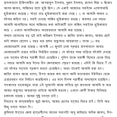
হাসপাতালে চিকিৎসাধীন মো: আশরাফুল ইসলাম, নুরুল ইসলাম, রাসেল মিয়া ও ছিকাব
আলম জানান, সাজিবের হাতে ছুরি ছিল। সে একাই আমাদের সবাইকে এলোপাথারি
ছুরিকাঘাত করেছে। শান্ত তার ছুরিকাঘাতেই মারা গেছে। ২ নং আসামি সাদ্দাম এ
ঘটনায় জড়িত নয়। সবাই দেখছে সাজিব ছুরিকাঘাত করছে। মামলার এক নম্বর
আসামি আলামিনের সাথে সাজিবের কথা কাটাকাটি হলে সাজিব সবাইকে ছুরিকাঘাত
করে । এখানে আলামিনকেও অন্যায়ভাবে আসামি করা হয়েছে।
সাদ্দাম হোসেনের বড় দুই ভাই জহিরুল ইসলাম ও জাহিদ হাসান জানান, আমার ছোট
ভাই সাদ্দাম হোসেন ২ বছর ধরে ব্লাড ক্যান্সারে আক্রান্ত। তাকে ১১ বার
কেমোথেরাপি দেয়া হয়েছে। আগামী ১৩ জুলাই ঢাকা স্কয়ার হাসপাতালে আবার
কেমোথেরাপি দেয়ার তারিখ নির্ধারিত রয়েছে। সে ঘটনার সময় দাড়িয়ে ঘটনাটা দেখছে
এবং হত্যার ঘটনার স্বাক্ষী দিতে চেয়েছিল। পুলিশ তাকে স্বাক্ষী হিসেবে ডেকে নিয়ে
২ নম্বর আসামি করে ঈদের দিন জেলহাজতে প্রেরণ করেছে। এটাই কি বিচার ? সে
তো ঘটনার সত্যতা প্রকাশ করতে চেয়েছিল। অথচ তাকেই আসামি করা হল।
জাহিদ হাসান আরো বলেন, বিগত কয়েক মাস আগে আমি ফতেহাবাদ ইউনিয়ন থেকে
চেয়ারম্যান পদে নির্বাচন করেছিলাম। এর ফলে বিপক্ষ প্রার্থীরা অসন্তোষ হয়েছিল।
গতকালের হত্যাকান্ডে তারা এই সুযোগটা কাজে লাগিয়ে মূল ঘাতককে আসামি না করে
আমার ক্যান্সার আক্রান্ত ভাইকে আসামি করলো। এখানে কোটি টাকার বিনিময়ে
রফাদফা হয়েছে। আমরা সুষ্ঠু তদন্ত চাই।
নিহতের মা কান্নাজড়িত কন্ঠে জানান, আমার ছেলের হত্যার বিচার চাই। তিনি আর
কিছু বলতে পারেন নি।
কুমিল্লা উত্তর জেলা ছাত্রলীগের সাবেক সভাপতি আবু কাউছার অনিক জানান, দিন-