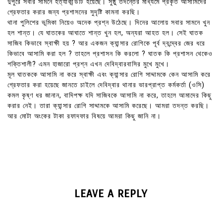
দুপুরে সবার সামনে হত্যাকান্ডটি হয়েছে। সুষ্ঠু তদন্তের মাধ্যমে প্রকৃত আসামিদের
গ্রেফতার করার জন্য প্রশাসনের সুদৃষ্টি কামনা করছি।
থানা পুলিশের ভূমিকা নিয়েও অনেক প্রশ্ন উঠেছে। দিনের আলোয় সবার সামনে খুন
হল শান্ত। যে ঘাতকের আঘাতে শান্ত খুন হল, অন্যরা আহত হল। সেই ঘাতক
সাজিব কিভাবে স্বাক্ষী হয় ? আর একজন ক্যান্সার রোগিকে পূর্ব দ্বন্দ্বের জের ধরে
কিভাবে আসামি করা হল ? তাহলে প্রশাসন কি করলো ? ঘাতক কি প্রশাসন থেকেও
শক্তিশালী? এমন হাজারো প্রশ্ন এখন দেবিদ্বারবাসির মুখে মুখে।
মূল ঘাতককে আসামি না করে স্বাক্ষী এবং ক্যান্সার রোগি সাদ্দামকে কেন আসামি করে
গ্রেফতার করা হয়েছে জানতে চাইলে দেবিদ্বার থানার ভারপ্রাপ্ত কর্মকর্তা (ওসি)
কমল কৃষ্ণ ধর জানান, বাদিপক্ষ যদি সাজিবকে আসামি না করে, তাহলে আমাদের কিছু
করার নেই। তারা ক্যান্সার রোগি সাদ্দামকে আসামি করেছে। আমরা তদন্ত করছি।
আর মোটা অংকের টাকা রফাদফার বিষয়ে আমরা কিছু জানি না।
LEAVE A REPLY