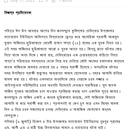
July 11, 2022
0
1 word
নিজস্ব প্রতিবেদক:
পবিত্র ঈদ উল আযহার আগের দিন জনসম্মুখে কুমিল্লার দেবিদ্বার উপজেলার
ফতেহাবাদ ইউনিয়নে আধিপত্য বিস্তারকে কেন্দ্র করে আমেরিকা প্রবাসী আজমুল
ফুয়াদ সাজিবের ছুরিকাঘাতে মেহেদী হাসান শান্ত (২৫) নামের এক যুবক নিহত হয়।
এই সময় সাজিবের ছুরিকাঘাতে আরো ৪ যুবক আহত হয়। কিন্তু রাতে ঘটনার মোড়
নিতে থাকে অন্য দিকে। জানা যায়, দেবিদ্বারের এক চেয়ারম্যানের বাড়িতে নিহত
শান্ত’র পরিবারের সদস্যদের ডেকে নিয়ে ভয় দেখিয়ে মোটা অংকের রফাদফার মাধ্যমে
ঘাতক সাজিবকে মামলায় দেখানো হয় ৫ নম্বর স্বাক্ষী হিসেবে। অপরদিকে ঘটনার
সময় উপস্থিত স্বাক্ষী ক্যান্সার আক্রান্ত সাদ্দাম হোসেনকে ২ নম্বর আসামি বানিয়ে
মামলা করা হয়। ঘটনার এমনভাবে অন্যদিকে মোড় নেয়াকে চরম লজ্জার ও
আইনশৃংখলা পরিস্থিতির চরম অবনতি হিসেবেই দেখছেন স্থানীয়রা। মূল ঘাতক
সাজিব পুনরায় আমেরিকা চলে যাওয়ার প্রক্রিয়া করছে বলে একাধিক সূত্র জানায়।
জনসম্মুখে যে সাজিব একাই ৫ জনকে ছুরিকাঘাত করেছে, সেই সাজিবকে কিভাবে
আসামি না করে স্বাক্ষী করা হল। প্রশাসনই বা কেন চুপ করে এমন মিথ্যে মামলা
নিল এ নিয়ে চরম সমালোচনা চলছে দেবিদ্বার ও সামাজিক যোগাযোগ মাধ্যম
ফেসবুকে।
শনিবার (৯ জুলাই) বিকেল ৪ টায় উপজেলার ফতেহাবাদ ইউনিয়নের নুরপুর গ্রামের
এম, আলী এন্ড এ.বারী উচ্চ বিদ্যালয়ের সামনে এ হতাহতের ঘটনা ঘটে।