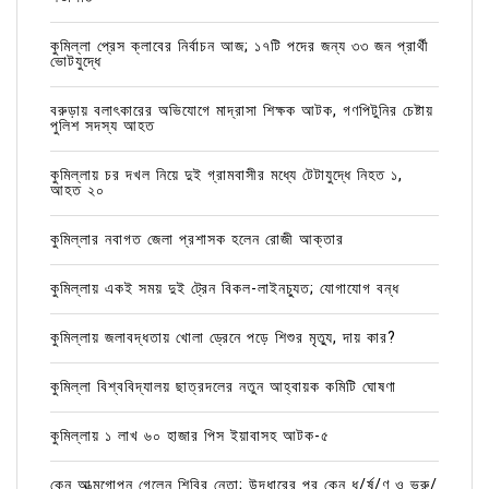
কুমিল্লা প্রেস ক্লাবের নির্বাচন আজ; ১৭টি পদের জন্য ৩৩ জন প্রার্থী
ভোটযুদ্ধে
বরুড়ায় বলাৎকারের অভিযোগে মাদ্রাসা শিক্ষক আটক, গণপিটুনির চেষ্টায়
পুলিশ সদস্য আহত
কুমিল্লায় চর দখল নিয়ে দুই গ্রামবাসীর মধ্যে টেটাযুদ্ধে নিহত ১,
আহত ২০
কুমিল্লার নবাগত জেলা প্রশাসক হলেন রোজী আক্তার
কুমিল্লায় একই সময় দুই ট্রেন বিকল-লাইনচ্যুত; যোগাযোগ বন্ধ
কুমিল্লায় জলাবদ্ধতায় খোলা ড্রেনে পড়ে শিশুর মৃত্যু, দায় কার?
কুমিল্লা বিশ্ববিদ্যালয় ছাত্রদলের নতুন আহ্বায়ক কমিটি ঘোষণা
কুমিল্লায় ১ লাখ ৬০ হাজার পিস ইয়াবাসহ আটক-৫
কেন আত্মগোপন গেলেন শিবির নেতা; উদ্ধারের পর কেন ধ/র্ষ/ণ ও ভ্রু/