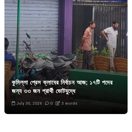
g
a
t
i
o
n
In
Uncategorized
কুমিল্লা প্রেস ক্লাবের নির্বাচন আজ; ১৭টি পদের
জন্য ৩৩ জন প্রার্থী ভোটযুদ্ধে
July 30, 2026
0
3 words