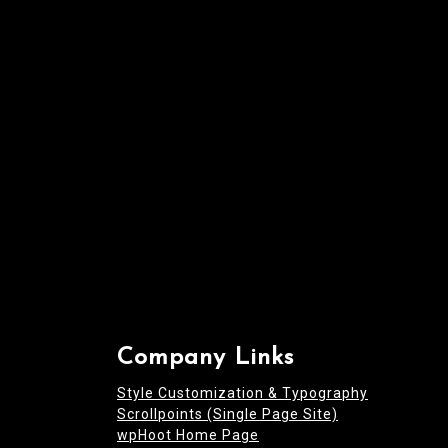
t
i
o
n
Company Links
Style Customization & Typography
Scrollpoints (Single Page Site)
wpHoot Home Page