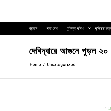
Skip
to
content
প্রচ্ছদ
সারা দেশ
কুমিল্লা দক্ষিণ
কুমিল্লা উত
দেবিদ্বারে আগুনে পুড়ল ২০ 
Home
Uncategorized
In
U