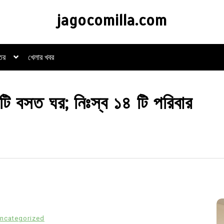
jagocomilla.com
্তর
খেলার খবর
টি বসত ঘর; নিঃস্ব ১৪ টি পরিবার
ncategorized