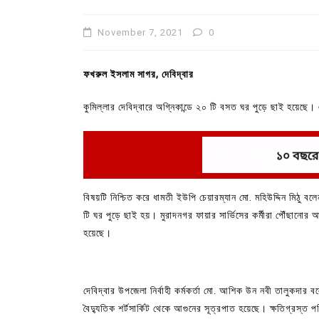
November 7, 2021
0
ফখরুল ইসলাম সাগর, দেবিদ্বার
কুমিল্লার দেবিদ্বারে অগ্নিকান্ডে ২০ টি বসত ঘর পুড়ে ছাই হয়েছে।
শনিবার ( ৬ নভেম্বর) সন্ধ্যা ৬ টায় উপজেলার ধামতী ইউনিয়নের 
বিষয়টি নিশ্চিত করে ধামতী ইউপি চেয়ারম্যান মো. মহিউদ্দিন মিঠু
টি ঘর পুড়ে ছাই হয়। মুরাদনগর ফায়ার সার্ভিসের কর্মীরা পৌঁছানোর
হয়েছে।
দেবিদ্বার উপজেলা নির্বাহী কর্মকর্তা মো. আশিক উন নবী তালুকদার 
বৈদ্যুতিক শর্টসার্কিট থেকে আগুনের সূত্রপাত হয়েছে। ক্ষতিগ্রস্ত