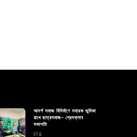
Read out all
Read out 
আদর্শ সমাজ বিনির্মাণে সহায়ক ভুমিকা
রাখে ছাত্রসমাজ- প্রেসক্লাব
সভাপতি
0