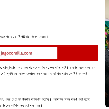
 এতে প্রায় ১৪ টি পরিবার নিঃস্ব হয়েছে।
আবুল হোসেন সরকারের বাড়িতে এই অগ্নিকাণ্ডের ঘটনা ঘটে।
 বলেন, তাজু মিয়ার বসত ঘরে প্রথমে অগ্নিকাণ্ডের ঘটনা ঘটে। তারপর একে একে ২০
In
Uncategorized
 আগেই স্থানীয়রা আগুন নেভাতে সক্ষম হয়। এ ঘটনায় প্রায় কোটি টাকা ক্ষতি
কুমিল্লা প্রেস ক্লাবের নির্বাচন আজ; ১৭টি
পদের জন্য ৩৩ জন প্রার্থী ভোটযুদ্ধে
July 30, 2026
0
3 words
বলেন, খবর পেয়ে ঘটনাস্থল পরিদর্শন করেছি। প্রাথমিক ভাবে ধারণা করা হচ্ছে
 পরিবারদের আর্থিক সহায়তা করা হবে।