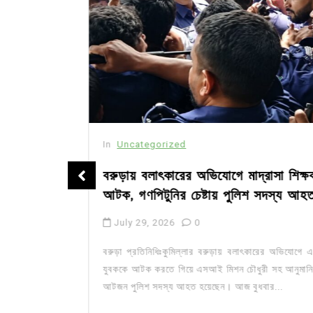
In
Uncategorized
জ; ১৭টি
বরুড়ায় বলাৎকারের অভিযোগে মাদ্রাসা শিক্ষক
ধে
আটক, গণপিটুনির চেষ্টায় পুলিশ সদস্য আহত
July 29, 2026
0
্বাচনকে ঘিরে
বরুড়া প্রতিনিধিঃকুমিল্লার বরুড়ায় বলাৎকারের অভিযোগে এক
তিদ্বন্দ্বী
যুবককে আটক করতে গিয়ে এসআই মিশন চৌধুরী সহ আনুমানিক
নিময় করছেন|
আটজন পুলিশ সদস্য আহত হয়েছেন। আজ বুধবার...