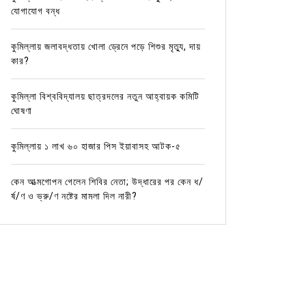
যোগাযোগ বন্ধ
কুমিল্লায় জলাবদ্ধতায় খোলা ড্রেনে পড়ে শিশুর মৃত্যু, দায়
কার?
কুমিল্লা বিশ্ববিদ্যালয় ছাত্রদলের নতুন আহ্বায়ক কমিটি
ঘোষণা
কুমিল্লায় ১ লাখ ৬০ হাজার পিস ইয়াবাসহ আটক-৫
কেন আত্মগোপন গেলেন শিবির নেতা; উদ্ধারের পর কেন ধ/
র্ষ/ণ ও ভ্রু/ণ নষ্টের মামলা দিল নারী?