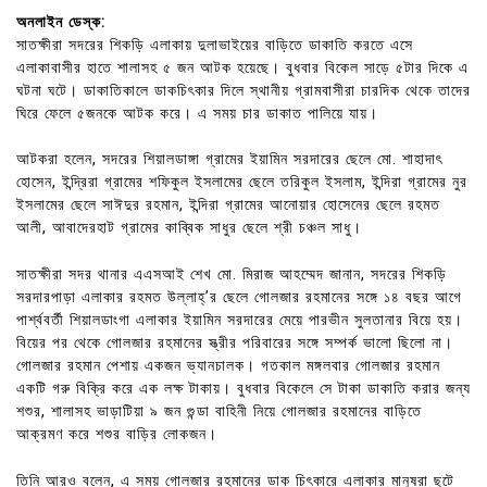
অনলাইন ডেস্ক:
সাতক্ষীরা সদরের শিকড়ি এলাকায় দুলাভাইয়ের বাড়িতে ডাকাতি করতে এসে
এলাকাবাসীর হাতে শালাসহ ৫ জন আটক হয়েছে। বুধবার বিকেল সাড়ে ৫টার দিকে এ
ঘটনা ঘটে। ডাকাতিকালে ডাকচিৎকার দিলে স্থানীয় গ্রামবাসীরা চারদিক থেকে তাদের
ঘিরে ফেলে ৫জনকে আটক করে। এ সময় চার ডাকাত পালিয়ে যায়।
আটকরা হলেন, সদরের শিয়ালডাঙ্গা গ্রামের ইয়ামিন সরদারের ছেলে মো. শাহাদাৎ
হোসেন, ইন্দ্রিরা গ্রামের শফিকুল ইসলামের ছেলে তরিকুল ইসলাম, ইন্দিরা গ্রামের নুর
ইসলামের ছেলে সাঈদুর রহমান, ইন্দিরা গ্রামের আনোয়ার হোসেনের ছেলে রহমত
আলী, আবাদেরহাট গ্রামের কাব্বিক সাধুর ছেলে শ্রী চঞ্চল সাধু।
সাতক্ষীরা সদর থানার এএসআই শেখ মো. মিরাজ আহম্মেদ জানান, সদরের শিকড়ি
সরদারপাড়া এলাকার রহমত উল্লাহ্’র ছেলে গোলজার রহমানের সঙ্গে ১৪ বছর আগে
পার্শ্ববর্তী শিয়ালডাংগা এলাকার ইয়ামিন সরদারের মেয়ে পারভীন সুলতানার বিয়ে হয়।
বিয়ের পর থেকে গোলজার রহমানের স্ত্রীর পরিবারের সঙ্গে সম্পর্ক ভালো ছিলো না।
গোলজার রহমান পেশায় একজন ভ্যানচালক। গতকাল মঙ্গলবার গোলজার রহমান
একটি গরু বিক্রি করে এক লক্ষ টাকায়। বুধবার বিকেলে সে টাকা ডাকাতি করার জন্য
শশুর, শালাসহ ভাড়াটিয়া ৯ জন গুন্ডা বাহিনী নিয়ে গোলজার রহমানের বাড়িতে
আক্রমণ করে শশুর বাড়ির লোকজন।
তিনি আরও বলেন, এ সময় গোলজার রহমানের ডাক চিৎকারে এলাকার মানুষরা ছুটে