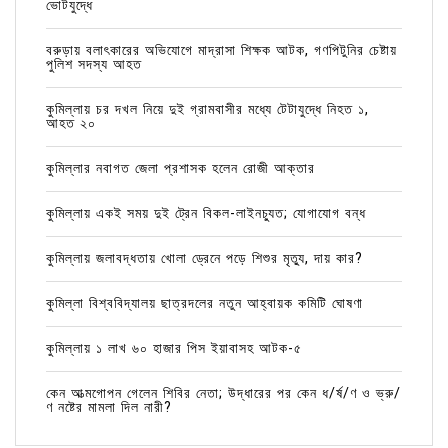
ভোটযুদ্ধে
বরুড়ায় বলাৎকারের অভিযোগে মাদ্রাসা শিক্ষক আটক, গণপিটুনির চেষ্টায়
পুলিশ সদস্য আহত
কুমিল্লায় চর দখল নিয়ে দুই গ্রামবাসীর মধ্যে টেটাযুদ্ধে নিহত ১,
আহত ২০
কুমিল্লার নবাগত জেলা প্রশাসক হলেন রোজী আক্তার
কুমিল্লায় একই সময় দুই ট্রেন বিকল-লাইনচ্যুত; যোগাযোগ বন্ধ
কুমিল্লায় জলাবদ্ধতায় খোলা ড্রেনে পড়ে শিশুর মৃত্যু, দায় কার?
কুমিল্লা বিশ্ববিদ্যালয় ছাত্রদলের নতুন আহ্বায়ক কমিটি ঘোষণা
কুমিল্লায় ১ লাখ ৬০ হাজার পিস ইয়াবাসহ আটক-৫
কেন আত্মগোপন গেলেন শিবির নেতা; উদ্ধারের পর কেন ধ/র্ষ/ণ ও ভ্রু/
ণ নষ্টের মামলা দিল নারী?