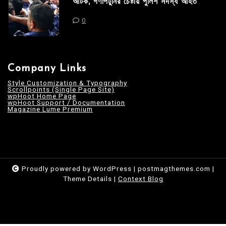
আটক, গণপিটুনির চেষ্টায় পুলিশ সদস্য আহত
0
Company Links
Style Customization & Typography
Scrollpoints (Single Page Site)
wpHoot Home Page
wpHoot Support / Documentation
Magazine Lume Premium
Proudly powered by WordPress
|
postmagthemes.com
|
Theme Details
|
Context Blog