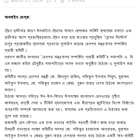
March 21, 2024
0
3 words
অনলাইন ডেস্ক:
ট্রেন দুর্ঘটনার কারণ উদঘাটনে ট্রেনের সামনে ক্লোজড সার্কিট ক্যামেরা বসাতে এবং
দুর্ঘটনার আগে স্বয়ংক্রিয়ভাবে ট্রেন বন্ধ হয়ে যাওয়ার প্রযুক্তি ‘সেন্সর সিস্টেম’
চালুর প্রয়োজনীয় ব্যবস্থা গ্রহণের সুপারিশ করেছে রেলপথ মন্ত্রণালয় সম্পর্কিত
স্থায়ী কমিটি।
দ্বাদশ জাতীয় সংসদের ‘রেলপথ মন্ত্রণালয় সম্পর্কিত স্থায়ী কমিটি’র সভাপতি এ. বি.
এম ফজলে করিম চৌধুরীর সভাপতিত্বে সংসদ ভবনে অনুষ্ঠিত বৈঠকে এ সুপারিশ করা
হয়।
কমিটির সদস্য রেলপথ মন্ত্রী মো. জিল্লুল হাকিম, শফিকুল ইসলাম শিমুল, মুহাম্মদ
সাইফুল ইসলাম, মো. শফিকুর রহমান ও মোছা. নুরুন নাহার বেগম বৈঠকে অংশগ্রহণ
করেন।
বৈঠকে আসন্ন পবিত্র ঈদ-উল-ফিতর উপলক্ষ্যে বাংলাদেশ রেলওয়ের গৃহীত
কার্যক্রম, যাত্রী সেবা ও টিকিট ব্যবস্থাপনা এবং ধীরাশ্রম কন্টেইনার ডিপো নির্মাণের
অগ্রগতি সম্পর্কে আলোচনা করা হয়। বাসসের এক প্রতিবেদনে এ বৈঠকের কথা
তুলে ধরা হয়েছে।
রাজশাহী রেল স্টেশনে এক তলা ভবনের পাইলিং পরবর্তী নির্মাণ কাজ বন্ধ থাকার
বিষয়টি তদন্তের লক্ষ্যে কমিটির সদস্য মো. শফিকুর রহমানকে আহ্বায়ক, মুহাম্মদ
সাইফুল ইসলাম ও মোছাঃ নুরুন নাহার বেগমকে সদস্য করে বৈঠকে একটি সাব-কমিটি