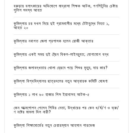
বরুড়ায় বলাৎকারের অভিযোগে মাদ্রাসা শিক্ষক আটক, গণপিটুনির চেষ্টায়
পুলিশ সদস্য আহত
কুমিল্লায় চর দখল নিয়ে দুই গ্রামবাসীর মধ্যে টেটাযুদ্ধে নিহত ১,
আহত ২০
কুমিল্লার নবাগত জেলা প্রশাসক হলেন রোজী আক্তার
কুমিল্লায় একই সময় দুই ট্রেন বিকল-লাইনচ্যুত; যোগাযোগ বন্ধ
কুমিল্লায় জলাবদ্ধতায় খোলা ড্রেনে পড়ে শিশুর মৃত্যু, দায় কার?
কুমিল্লা বিশ্ববিদ্যালয় ছাত্রদলের নতুন আহ্বায়ক কমিটি ঘোষণা
কুমিল্লায় ১ লাখ ৬০ হাজার পিস ইয়াবাসহ আটক-৫
কেন আত্মগোপন গেলেন শিবির নেতা; উদ্ধারের পর কেন ধ/র্ষ/ণ ও ভ্রু/
ণ নষ্টের মামলা দিল নারী?
কুমিল্লা শিক্ষাবোর্ডের নতুন চেয়ারম্যান আহসান পারভেজ