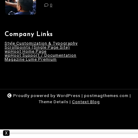
0
Company Links
Style Customization & Typography
Scrollpoints (Single Page Site)
wpHoot Home Page
wpHoot Support / Documentation
Magazine Lume Premium
Proudly powered by WordPress
|
postmagthemes.com
|
Theme Details
|
Context Blog
X