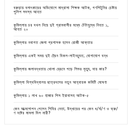
বরুড়ায় বলাৎকারের অভিযোগে মাদ্রাসা শিক্ষক আটক, গণপিটুনির চেষ্টায়
পুলিশ সদস্য আহত
কুমিল্লায় চর দখল নিয়ে দুই গ্রামবাসীর মধ্যে টেটাযুদ্ধে নিহত ১,
আহত ২০
কুমিল্লার নবাগত জেলা প্রশাসক হলেন রোজী আক্তার
কুমিল্লায় একই সময় দুই ট্রেন বিকল-লাইনচ্যুত; যোগাযোগ বন্ধ
কুমিল্লায় জলাবদ্ধতায় খোলা ড্রেনে পড়ে শিশুর মৃত্যু, দায় কার?
কুমিল্লা বিশ্ববিদ্যালয় ছাত্রদলের নতুন আহ্বায়ক কমিটি ঘোষণা
কুমিল্লায় ১ লাখ ৬০ হাজার পিস ইয়াবাসহ আটক-৫
কেন আত্মগোপন গেলেন শিবির নেতা; উদ্ধারের পর কেন ধ/র্ষ/ণ ও ভ্রু/
ণ নষ্টের মামলা দিল নারী?