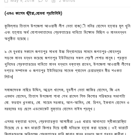
May 9, 2018
0
2 words
(এমএ কাশেম ভূঁইয়া,হোমনা প্রতিনিধি)
কুমিল্লার তিতাস উপজেলা আওয়ামী লীগ নেতা হাজ¦ী মনির হোসেন হত্যার মূল খুনি
এবং হত্যায় অর্থ যোগানদাতাদের গ্রেফতারের দাবিতে বিক্ষোভ মিছিল ও মানববন্ধন
অনুষ্ঠিত হয়েছে।
৯ মে বুধবার সকালে জগতপুর সাধনা উচ্চ বিদ্যালয়ের সামনে জগতপুর-মোহনপুর
সড়কে মানব বন্ধন করেছে জগতপুর ইউনিয়নের সকল শ্রেণী পেশার মানুষ। প্রকৃত
খুনিদের গ্রেফতাররের দাবিতে মানব বন্ধনে বক্তব্য রাখেন, উপজেলা আওয়ামী লীগের
দপ্তর সম্পাদক ও জগতপুর ইউনিয়নের সাবেক প্যানেল চেয়ারম্যান মীর শওকত
লিটন|
সমাজসেবক নাছির উদ্দিন, আব্দুল খালেক, যুবলীগ নেতা জাকির হোসেন, জি এম
এমদাদ হোসেন, তিতাস উপজেলা শাখা শেখ রাসেল শিশু কিশোর পরিষদের সভাপতি
মো. ফরহাদ খন্দকার, মো. সায়েম সরকার, আল-আমিন, মো. রিপন, ইকবাল হোসেন ও
মরহুমের বড় ছেলে এডভোকেট মুক্তার হোসেন নাঈম প্রমূখ।
এসময় বক্তারা বলেন, গ্রেফতারকৃত আসামীরা ১৬৪ ধারায় আদালতে স্বীকারোক্তি
দিয়েছে যে ৪ জন ভারাটে কিলার দিয়ে হাজী মনিরকে হত্যা করা হয়েছে। ওই ভারাটে
কিলারদেরকে অবিলম্বে গ্রেফতারের দাবি জানান মানব বন্ধনে অংশ গ্রহন কারীরা।