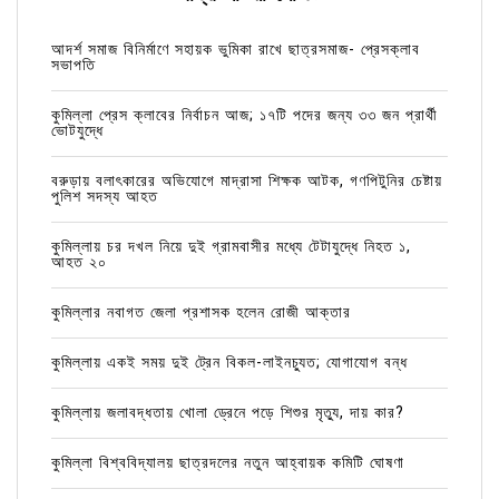
আদর্শ সমাজ বিনির্মাণে সহায়ক ভুমিকা রাখে ছাত্রসমাজ- প্রেসক্লাব
সভাপতি
কুমিল্লা প্রেস ক্লাবের নির্বাচন আজ; ১৭টি পদের জন্য ৩৩ জন প্রার্থী
ভোটযুদ্ধে
বরুড়ায় বলাৎকারের অভিযোগে মাদ্রাসা শিক্ষক আটক, গণপিটুনির চেষ্টায়
পুলিশ সদস্য আহত
কুমিল্লায় চর দখল নিয়ে দুই গ্রামবাসীর মধ্যে টেটাযুদ্ধে নিহত ১,
আহত ২০
কুমিল্লার নবাগত জেলা প্রশাসক হলেন রোজী আক্তার
কুমিল্লায় একই সময় দুই ট্রেন বিকল-লাইনচ্যুত; যোগাযোগ বন্ধ
কুমিল্লায় জলাবদ্ধতায় খোলা ড্রেনে পড়ে শিশুর মৃত্যু, দায় কার?
কুমিল্লা বিশ্ববিদ্যালয় ছাত্রদলের নতুন আহ্বায়ক কমিটি ঘোষণা