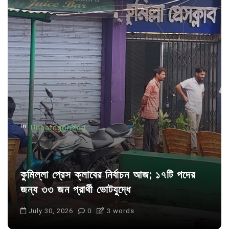
v
i
g
a
t
i
o
n
In
Uncategorized
কুমিল্লা প্রেস ক্লাবের নির্বাচন আজ; ১৭টি পদের
জন্য ৩৩ জন প্রার্থী ভোটযুদ্ধে
July 30, 2026
0
3 words