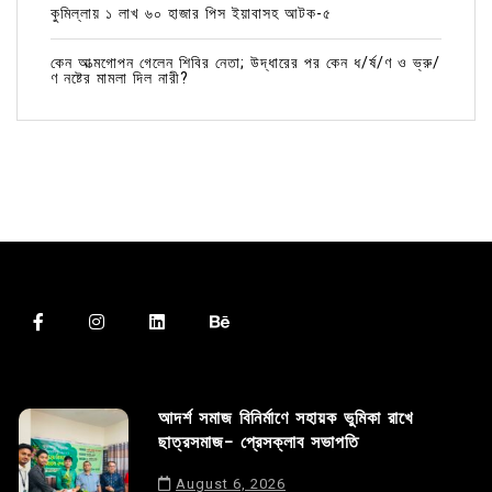
কুমিল্লায় ১ লাখ ৬০ হাজার পিস ইয়াবাসহ আটক-৫
কেন আত্মগোপন গেলেন শিবির নেতা; উদ্ধারের পর কেন ধ/র্ষ/ণ ও ভ্রু/
ণ নষ্টের মামলা দিল নারী?
আদর্শ সমাজ বিনির্মাণে সহায়ক ভুমিকা রাখে
ছাত্রসমাজ- প্রেসক্লাব সভাপতি
August 6, 2026