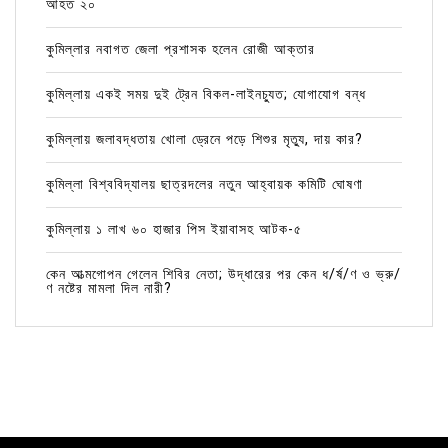
আহত ২০
কুমিল্লার নবাগত জেলা প্রশাসক হলেন রোজী আক্তার
কুমিল্লায় একই সময় দুই ট্রেন বিকল-লাইনচ্যুত; যোগাযোগ বন্ধ
কুমিল্লায় জলাবদ্ধতায় খোলা ড্রেনে পড়ে শিশুর মৃত্যু, দায় কার?
কুমিল্লা বিশ্ববিদ্যালয় ছাত্রদলের নতুন আহ্বায়ক কমিটি ঘোষণা
কুমিল্লায় ১ লাখ ৬০ হাজার পিস ইয়াবাসহ আটক-৫
কেন আত্মগোপন গেলেন শিবির নেতা; উদ্ধারের পর কেন ধ/র্ষ/ণ ও ভ্রু/
ণ নষ্টের মামলা দিল নারী?