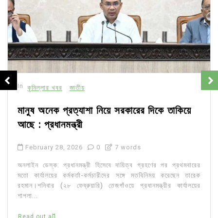
In
কুমিল্লার খবর
জাতীয়
মানুষ অনেক প্রত্যাশা নিয়ে সরকারের দিকে তাকিয়ে
আছে : প্রধানমন্ত্রী
February 28, 2026
0
7 words
অনলাইন ডেস্ক: প্রধানমন্ত্রী হিসেবে দায়িত্ব গ্রহণের পর প্রথমবারের
মতো কার্যালয়ের কর্মকর্তা-কর্মচারীদের সঙ্গে মতবিনিময় করেছেন তারেক
রহমান।শনিবার (২৮ ফেব্রুয়ারি) তেজগাঁওয়ে প্রধানমন্ত্রীর কার্যালয়ের
শাপলা...
Read out all