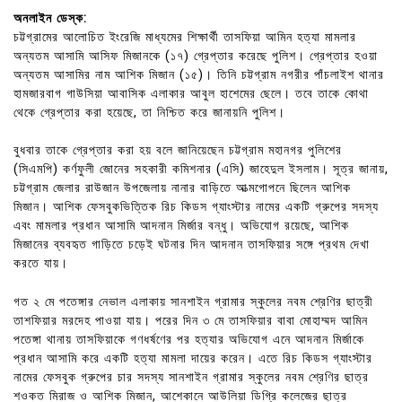
অনলাইন ডেস্ক:
চট্টগ্রামের আলোচিত ইংরেজি মাধ্যমের শিক্ষার্থী তাসফিয়া আমিন হত্যা মামলার
অন্যতম আসামি আসিফ মিজানকে (১৭) গ্রেপ্তার করেছে পুলিশ। গ্রেপ্তার হওয়া
অন্যতম আসামির নাম আশিক মিজান (১৫)। তিনি চট্টগ্রাম নগরীর পাঁচলাইশ থানার
হামজারবাগ গাউসিয়া আবাসিক এলাকার আবুল হাশেমের ছেলে। তবে তাকে কোথা
থেকে গ্রেপ্তার করা হয়েছে, তা নিশ্চিত করে জানায়নি পুলিশ।
বুধবার তাকে গ্রেপ্তার করা হয় বলে জানিয়েছেন চট্টগ্রাম মহানগর পুলিশের
(সিএমপি) কর্ণফুলী জোনের সহকারী কমিশনার (এসি) জাহেদুল ইসলাম। সূত্র জানায়,
চট্টগ্রাম জেলার রাউজান উপজেলায় নানার বাড়িতে আত্মগোপনে ছিলেন আশিক
মিজান। আশিক ফেসবুকভিত্তিক রিচ কিডস গ্যাংস্টার নামের একটি গ্রুপের সদস্য
এবং মামলার প্রধান আসামি আদনান মির্জার বন্ধু। অভিযোগ রয়েছে, আশিক
মিজানের ব্যবহৃত গাড়িতে চড়েই ঘটনার দিন আদনান তাসফিয়ার সঙ্গে প্রথম দেখা
করতে যায়।
গত ২ মে পতেঙ্গার নেভাল এলাকায় সানশাইন গ্রামার স্কুলের নবম শ্রেণির ছাত্রী
তাশফিয়ার মরদেহ পাওয়া যায়। পরের দিন ৩ মে তাসফিয়ার বাবা মোহাম্মদ আমিন
পতেঙ্গা থানায় তাসফিয়াকে গণধর্ষণের পর হত্যার অভিযোগ এনে আদনান মির্জাকে
প্রধান আসামি করে একটি হত্যা মামলা দায়ের করেন। এতে রিচ কিডস গ্যাংস্টার
নামের ফেসবুক গ্রুপের চার সদস্য সানশাইন গ্রামার স্কুলের নবম শ্রেণির ছাত্র
শওকত মিরাজ ও আশিক মিজান, আশেকানে আউলিয়া ডিগ্রি কলেজের ছাত্র