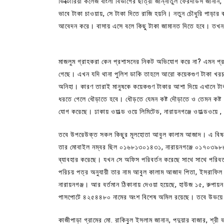
ভিক্টোরিয়া কলেজ বাংলা বিভাগের ছাত্রী জান্নাতুল ফেরদাউস জানান
ভাবে টাকা চাওয়ায়, সে টাকা দিতে রাজি হয়নি। নতুন চৌধুরি পাড়ার ব
আবেদন করে। বাসায় এসে বলে কিছু টাকা জামানত দিতে হবে। তখন আম
মাজলুম গ্রাহকরা কেন প্রশাসনের নিকট অভিযোগ করে না? এমন প্
গেছে। এখন যদি থানা পুলিশ ডাকি তাহলে আরো কয়েকগুণ টাকা খরচ
অনিহা। কারণ তারাই মানুষকে কয়েকগুণ টাকার আশা দিয়ে এখানে টা
ধরতে গেলে ধৌড়াতে হবে। ধৌড়তে যেমন কষ্ট দৌড়াতে ও তেমন কষ্ট। 
যোগ করেছে। ঢাকায় ওয়াল্ড ওয়ে লিমিটেড, নারায়নগঞ্জে ওয়াল্ডওয়ে , 
তবে উপরেউক্ত সকল কিছুর মূলহোতা আবুল কালাম আজাদ। এ বিষয়ে
তার মোবাইল নম্বর ছিল ০১৬৮১৩০১৪৩১, নারায়নগঞ্জে ০১৭০৩৯৮৮৯৯
ব্যাবহার করেছে। যখন সে অফিস পরিবর্তন করেছে সাথে সাথে পরিবর্
পরিচয় পত্র অনুযায়ী তার নাম আবুল কালাম আজাদ পিতা, ইসরাফিল গা
নারায়নগঞ্জ। আর বর্তমান ঠিকানায় দেওয়া হয়েছে, হাউজ ১৫, রুপা
পাসপোটে ৪২৫৪৪৮০ নামের অংশ বিশেষ অমিল রয়েছে। তবে উভয়ে 
কাজীপাড়া গ্রামের মো. রাকিবুল ইসলাম জানান, পদুয়ার বাজার, শ্রী ভ