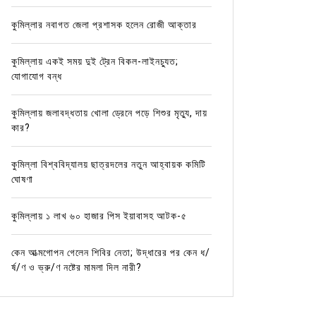
কুমিল্লার নবাগত জেলা প্রশাসক হলেন রোজী আক্তার
কুমিল্লায় একই সময় দুই ট্রেন বিকল-লাইনচ্যুত;
যোগাযোগ বন্ধ
কুমিল্লায় জলাবদ্ধতায় খোলা ড্রেনে পড়ে শিশুর মৃত্যু, দায়
কার?
কুমিল্লা বিশ্ববিদ্যালয় ছাত্রদলের নতুন আহ্বায়ক কমিটি
ঘোষণা
কুমিল্লায় ১ লাখ ৬০ হাজার পিস ইয়াবাসহ আটক-৫
কেন আত্মগোপন গেলেন শিবির নেতা; উদ্ধারের পর কেন ধ/
র্ষ/ণ ও ভ্রু/ণ নষ্টের মামলা দিল নারী?