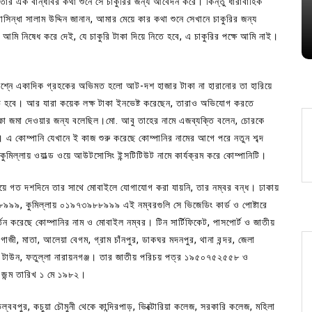
, তার এক বান্ধবির কথা শুনে সে চাকুরির জন্য আবেদন করে। কিন্তু ধারাবাহিক
াসিন্ধা সালাম উদ্দিন জানান, আমার মেয়ে কার কথা শুনে সেখানে চাকুরির জন্য
ি নিষেধ করে দেই, যে চাকুরি টাকা দিয়ে নিতে হবে, এ চাকুরির পক্ষে আমি নাই।
রশ্নে একাদিক গ্রহকের অভিমত হলো আট-দশ হাজার টাকা না হারানোর তা হারিয়ে
 হবে। আর যারা কয়েক লক্ষ টাকা ইনভেষ্ট করেছেন, তারাও অভিযোগ করতে
কা জমা দেওয়ার জন্য বলেছিল।মো. আবু তাহের নামে এজব্যক্তি বলেন, চোরকে
এ কোম্পানি যেখানে ই কাজ শুরু করেছে কোম্পানির নামের আগে পরে নতুন শব্দ
কুমিল্লায় ওয়াল্ড ওয়ে আউটসোসিং ইন্সটিটিউট নামে কার্যক্রম করে কোম্পানিটি।
 গত দশদিনে তার সাথে মোবাইলে যোগাযোগ করা যায়নি, তার নম্বর বন্ধ। ঢাকায়
৯, কুমিল্লায় ০১৯৭৩৯৮৮৯৯৯ এই নম্বরগুলি সে ভিজেডিং কার্ড ও পোষ্টারে
তন করেছে কোম্পানির নাম ও মোবাইল নম্বর। টিন সার্টিফিকেট, পাসপোর্ট ও জাতীয়
জী, মাতা, আলেয়া বেগম, গ্রাম চাঁনপুর, ডাকঘর মদনপুর, থানা বন্দর, জেলা
য়ন টাউন, ফতুল্লা নারায়নগঞ্জ। তার জাতীয় পরিচয় পত্র ১৯৫০৭৫২৫৫৮ ও
জন্ম তারিখ ১ মে ১৯৮২।
ল্ববপুর, কচুয়া চৌমুনী থেকে কান্দিরপাড়, ভিক্টোরিয়া কলেজ, সরকারি কলেজ, মহিলা