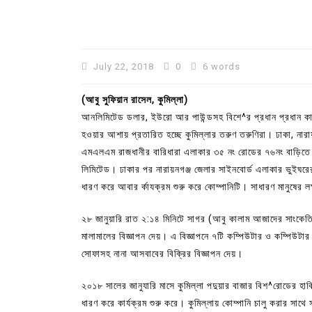
July 22, 2018
0
6 words
(আবু সুফিয়ান রাসেল, কুমিল্লা)
আনলিমিটেড ডলার, ইউরো আর পাউন্ডসহ বিশে^র প্রধান প্রধান কার
হওয়ার আশায় প্রতারিত হচ্ছে কুমিল্লার তরুণ তরুণিরা। ঢাকা, নারায়ন
এমএলএম রাজধানীর বারিধারা এলাকার ৩৫ নং রোডের ৭৬নং বাড়িতে আ
লিমিটেড। ঢাকার পর নারায়নগঞ্জ জেলার সাইনবোর্ড এলাকার ভুইঘরের র
ধারণ করে আবার র্কাযক্রম শুরু করে কোম্পানিটি। সাধারণ মানুষের 
২৮ জানুয়ারি রাত ২:১৪ মিনিটে সাগর (আবু কালাম আজাদের সাংকেত
মালামালের বিজ্ঞাপন দেয়। এ বিজ্ঞাপনে ৭টি কম্পিউটার ও কম্পিউটা
সোফাসহ নানা আসবাবের বিক্রির বিজ্ঞাপন দেয়।
২০১৮ সালের জানুযারি মাসে কুমিল্লা পদুয়ার বাজার বিশ^রোডের হা
ধারণ করে কার্যক্রম শুরু করে। কুমিল্লায় কোম্পানি চালু করার সাথ