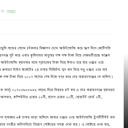
In
প্রচ্ছদ
েন্সি লাভের লোভে চটকদার বিজ্ঞাপন দেখে আউটসোসিং করে অল্প দিনে কোটিপতি
গঞ্জ লুট করে এবার কুমিল্লার মানুষের লক্ষ লক্ষ টাকা নিয়ে লেজগুটিয়েছে ফরেক্স
উটসোসিং ব্যাবসার নামে গ্রাহকের টাকা নিয়ে উদাও হয়ে যায় ওয়াল্ড ওয়ে
ুপায়ন টাউন মার্কেটের ২য় তলায় লিমিটেড শব্দ বাদ দিয়ে শুধু ওয়াল্ড ওয়ে নাম
লক্ষ লক্ষ টাকা নিয়ে ২০১৭ সালের শেষ দিকে বন্ধ করে দেয় নারায়নগঞ্জের সে অফিস।
িক নাম) ০১৭০৩৯৮৮৯৯৯ নম্বর দিয়ে বিক্রয় ডট কম এ তার নারায়নগঞ্জে ব্যাবহৃত
র আসবাব, কম্পিউটার চেয়ার ২০টি, হাতল চেয়ার ২০টি, হোয়াইট বোর্ড ২টি,
কিম প্লাজার ৬ষ্ঠ তলায় ভাড়া অফিসে আবার ওয়াল্ড ওয়ে আউটসোসিং ইন্সটিটিউট নাম
ে সাথে নগরীর অলিগলিতে নিয়োগ পোষ্টারের পসরা দেখা যায়। এ পোষ্টারে দেখা যায়,