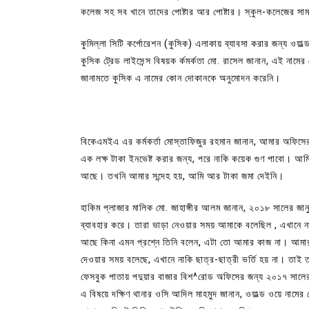
কলেজ সহ সব খানে তাদের পোষ্টার আর পোষ্টার। স্কুল-কলেজের সামন
কুমিল্লা সিটি কর্পোরেশন (কুসিক) এলাকায় ব্যাবসা করার জন্য ওয়
কুসিক ট্রেড লাইসেন্স বিষয়ক র্কমর্কতা মো. রাসেল জানান, এই নাম
জানামতে কুসিক এ নামের কোন দোকানকে অনুমোদন করেনি।
বিকেএমইএ এর কর্মকর্তা মোস্তাফিজুর রহমান জানান, আমার অফি
এক লক্ষ টাকা ইনভেষ্ট করার জন্য, পরে নাকি কয়েক গুণ পাবো। আ
আছে। তখনি আমার সন্দেহ হয়, আমি আর টাকা জমা দেইনি।
হাকিম প্লাজার মালিক মো. জাহাঙ্গীর আলম জানান, ২০১৮ সালের জানু
ব্যাবহার করে। তারা ভাড়া নেওয়ার সময় আমাকে বলেছিল , এখানে না
আছে কিনা এমন প্রশ্নে তিনি বলেন, এটা তো আমার কাজ না। আমার
দেওয়ার সময় বলেছে, এখানে নাকি ছাত্র-ছাত্রী ভর্তি হয় না। তাই 
ফেসবুক পাতায় পদুয়ার বাজার বিশ^রোড অফিসের জন্য ২০১৭ সালের 
এ বিষয়ে দক্ষিণ থানার ওসি আদিল মাহমুদ জানান, ওয়াল্ড ওয়ে নামের