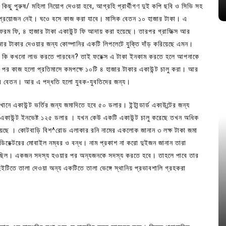
কিছু পুরুষ/ মহিলা নিয়োগ দেওয়া হবে, আগ্রহি প্রার্থীগণ দুই কপি ছবি ও সিভি সহ
 প্রয়োজন নেই। ঘওে বসে কাজ করা যাবে। মাসিক বেতন ১০ হাজার টাকা। এ
য় ফরম ফি, ৪ হাজার টাকা একাউন্ট ফি আদায় করা হয়েছে। তারপর গ্রাফিক্স আর
ার টাকার দেওয়ার জন্য কোম্পানির একটি লিপলেটে যুক্তি দাঁড় করিয়েছে এমন।
হলে কি কখনো লাভ করতে পারবেন? তাই ফরেক্স এ টাকা ইনকাম করতে হলে আপনাকে
এর পর কাজ হলো প্রতিমাসে কমপক্ষে ১০টি ৪ হাজার টাকার একাউন্ট চালু করা। আর
তার বেতন। আর এ পদ্ধতি হলো যুবক-যুবতিদের জন্য।
ে একাউন্ট ভর্তির জন্য জমাদিতে হবে ৫০ ডলার। ইন্টান্ডার্ড একাউন্টের জন্য
ো একাউন্ট ইনভেষ্ট ১২৫ ডলার । যখন কেউ একটি একাউন্ট চালু করেছে তখন অধিক
 হয়েছে । কোটবাড়ি বিশ^রোড এলাকার রনি নামের একলোক জানান ৩ লক্ষ টাকা জমা
 ডিরেক্টরের মোবাইল নম্বর ও বন্ধ। নাম প্রকাশ না করো দুইজন জানান তারা
 ছিল। একজন সদস্য হওয়ার পর অন্যজনকে সদস্য করতে হবে। তাহলে পাবে তার
ইটিতে তালা দেওয়া অন্য একটিতে তালা ভেঙ্গে স্থানিয় প্রভাবশালি গ্রহকরা