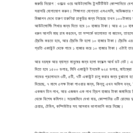
জরুরি নিয়োগ : ওয়াল্ড ওয়ে আউটসোসিং ইন্সটিটিউট কোম্পানিতে বেশ 
সরাসরি যোগাযোগ করুন। শিক্ষাগত যোগ্যতা এসএসসি, অভিজ্ঞতার
বিজ্ঞাপন দেখে তরুণ তরুণিরা চাকুরির জন্য গিয়েছে তখন ১০০টাকা
আউটসোর্সিং শিখার জন্য দিতে হবে ১০ হাজার টাকা। আর এ ১০ হাজ
ধরুন আপনি মাছ চাষ করবেন, তা সম্পর্কে ভালোমত না জানেন, তা
ট্রেনিং করতে হবে, আর ট্রেনিং ফি হলো ১০ হাজার টাকা। ট্রেনিং 
প্রতি একাউন্ট থেকে পাবে ১ হাজার করে ১০ হাজার টাকা। এটাই 
আর বয়ষ্ক আর ব্যাস্ত মানুষের জন্য হলো ফরেক্স আর্থ ডট নেট। এখান
দিতে হবে ১৫০০ ডলার, মিনি একাউন্ট ইনভেষ্ট ৬২৫ ডলার, মাইক্র
লাভের প্রলোবনে ৩টি, ৫টি, ৭টি একাউন্ট চালু করার জন্য বুঝানো
দিয়েছে, ৭ মাসে ৫লক্ষ টাকা পাওয়ার জন্য, কিন্তু এখন অফিস বন্ধ,
একজন তিন লাখ, আর এজজন এক লাখ ত্রিশ হাজার টাকা জমাদিয়ে
থেকে বিশেষ কমিশন। সরেজমিনে দেখা যায়, কোম্পানির ৩টি রোমের দু
চেয়ার, টেবিল, কম্পিউটার সহ আসবাব ভাগাভাগি করে নিচ্ছে।