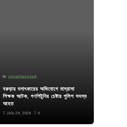
In
Uncategorized
In
Uncategor
বরুড়ায় বলাৎকারের অভিযোগে মাদ্রাসা
শিক্ষক আটক, গণপিটুনির চেষ্টায় পুলিশ সদস্য
কুমিল্লা প্র
আহত
পদের জন্য ৩৩
July 29, 2026
0
July 30, 20