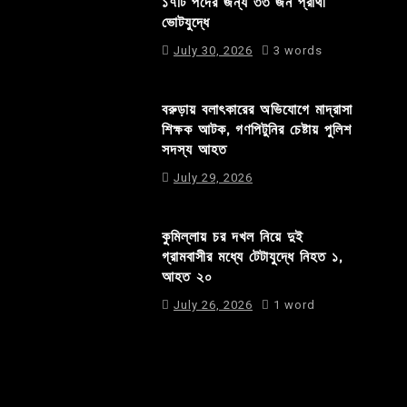
১৭টি পদের জন্য ৩৩ জন প্রার্থী
ভোটযুদ্ধে
July 30, 2026
3 words
বরুড়ায় বলাৎকারের অভিযোগে মাদ্রাসা
শিক্ষক আটক, গণপিটুনির চেষ্টায় পুলিশ
সদস্য আহত
July 29, 2026
কুমিল্লায় চর দখল নিয়ে দুই
গ্রামবাসীর মধ্যে টেটাযুদ্ধে নিহত ১,
আহত ২০
July 26, 2026
1 word