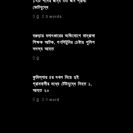
১৭টি পদের জন্য ৩৩ জন প্রার্থী
ভোটযুদ্ধে
0
3 words
বরুড়ায় বলাৎকারের অভিযোগে মাদ্রাসা
শিক্ষক আটক, গণপিটুনির চেষ্টায় পুলিশ
সদস্য আহত
0
কুমিল্লায় চর দখল নিয়ে দুই
গ্রামবাসীর মধ্যে টেটাযুদ্ধে নিহত ১,
আহত ২০
0
1 word