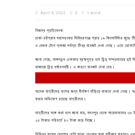
April 9, 2022
0
1 word
নিজস্ব প্রতিবেদক:
ঢাকা-চট্টগ্রাম মহাসড়কের সিদ্ধিরগঞ্জে প্রায় ১৯ কিলোমিটার জুড়ে ত
ও মেঘনা টোল প্লাজা পর্যন্ত তীব্র যানজট দেখা গেছে। এতে ভোগা
জানা গেছে, লাঙ্গলবন্দ এলাকায় ব্রহ্মপুত্র নদে হিন্দু সম্প্রদায়ের দ
হাজারো হিন্দু ধর্মাবলম্বী। এ কারণে যানজট দেখা দেয়।
In
Uncategorized
অনেক যাত্রীদের বাসের জন্য দীর্ঘক্ষণ দাঁড়িয়ে থাকতে দেখা গেছে
বরুড়ায় বলাৎকারের অভিযোগে মাদ্র
করার অভিযোগ রয়েছে যাত্রীদের।
শিক্ষক আটক, গণপিটুনির চেষ্টায় পু
আহত
যাত্রীদের সঙ্গে কথা বলে জানা যায়, মদনপুর থেকে সায়েদাবাদের ৩৫
২৫ টাকার পরিবর্তে ৪০ টাকা করে নিচ্ছে।
July 29, 2026
0
বিভিন্ন বাসের হেলপার বেশি ভাড়া নেওয়ার কথা স্বীকার করলেও এর 