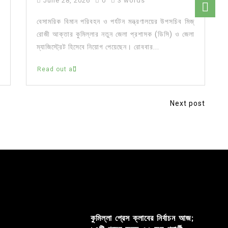
June 28, 2026
0
3 words
বেসামরিক বিমান পরিবহন ও পর্যটন মন্ত্রণালয়ের উপসচিব মিজ্
রোজী আক্তার কুমিল্লার নতুন জেলা প্রশাসক (ডিসি) ও জেলা
ম্যাজিস্ট্রেট হিসেবে নিয়োগ পেয়েছেন। রোববার...
Read out all
Next post
কুমিল্লা প্রেস ক্লাবের নির্বাচন আজ;