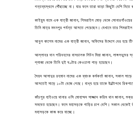
গন্তব্যস্থলে পৌঁছাচ্ছে না। যার ফলে তারা ভাড়া কিছুটা বেশি নিতে ব
কাইয়ুম নামে এক যাত্রী জানান, শিমরাইল মোড় থেকে সোনারগাঁওয়ের
তিনি মাত্র মদনপুর পর্যন্ত আসতে পেরেছেন। যেখানে তার শিমরাইল
আবুল কাশেম নামের এক যাত্রী জানান, অফিসের উদ্দেশে বের হয়ে ত
আল্লাহর দান পরিবহনের বাসচালক লিটন মিয়া জানান, লাঙ্গলবন্দে
প্লাজা থেকে তিনি দুই ঘণ্টায় কেওঢালা পাড় হয়েছেন।
সৈয়দ আসাদুর রহমান নামের এক ব্যাংক কর্মকর্তা জানান, সকাল সাড়
আসতেই সাড়ে ১০টা বেজে গেছে। বাধ্য হয়ে তাকে উল্টোপথে রিকশায
কাঁচপুর হাইওয়ে থানার ওসি মোহাম্মদ সাজ্জাদ করিম খান জানান, শুক্রবা
সমবেত হয়েছেন। ফলে মহাসড়কে গাড়ির চাপ বেশি। সকাল থেকেই তীব্
মহাসড়কে কাজ করে যাচ্ছে।