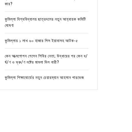
কার?
কুমিল্লা বিশ্ববিদ্যালয় ছাত্রদলের নতুন আহ্বায়ক কমিটি
ঘোষণা
কুমিল্লায় ১ লাখ ৬০ হাজার পিস ইয়াবাসহ আটক-৫
কেন আত্মগোপন গেলেন শিবির নেতা; উদ্ধারের পর কেন ধ/
র্ষ/ণ ও ভ্রু/ণ নষ্টের মামলা দিল নারী?
কুমিল্লা শিক্ষাবোর্ডের নতুন চেয়ারম্যান আহসান পারভেজ