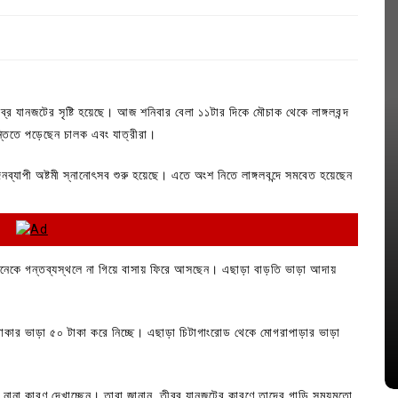
ীব্র যানজটের সৃষ্টি হয়েছে। আজ শনিবার বেলা ১১টার দিকে মৌচাক থেকে লাঙ্গলবন্দ
ন্তিতে পড়েছেন চালক এবং যাত্রীরা।
ুই দিনব্যাপী অষ্টমী স্নানোৎসব শুরু হয়েছে। এতে অংশ নিতে লাঙ্গলবন্দে সমবেত হয়েছেন
In
Uncategorized
। অনেকে গন্তব্যস্থলে না গিয়ে বাসায় ফিরে আসছেন। এছাড়া বাড়তি ভাড়া আদায়
াসা
লিশ সদস্য
কুমিল্লা প্রেস ক্লাবের নির্বাচন আজ; ১৭টি
পদের জন্য ৩৩ জন প্রার্থী ভোটযুদ্ধে
 টাকার ভাড়া ৫০ টাকা করে নিচ্ছে। এছাড়া চিটাগাংরোড থেকে মোগরাপাড়ার ভাড়া
July 30, 2026
0
3 words
নানা কারণ দেখাচ্ছেন। তারা জানান, তীব্র যানজটের কারণে তাদের গাড়ি সময়মতো