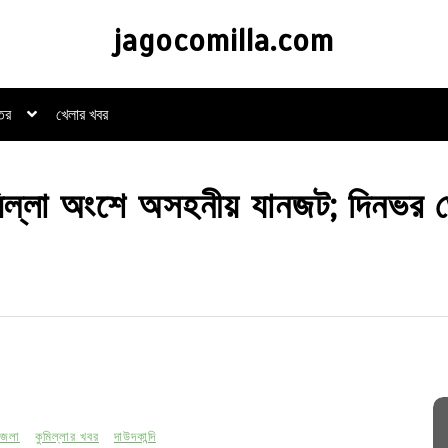
jagocomilla.com
্তর
খেলার খবর
ুমিল্লা অংশে অসহনীয় যানজট; দিনভর 
জেলা
কুমিল্লার খবর
দাউদকান্দি