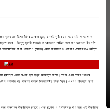
এলাকার প্রায় ৩৫ কিলোমিটার এলাকা জুড়ে যানজট সৃষ্টি হয়। ভোর ৬টা থেকে বেলা
ছাড়তে থাকে। কিন্তু স্থায়ী যানজট না থাকলেও গাড়ির চাপে যান চলাচলে ধীরগতি
কিলোমিটার ফাঁকা থাকলেও মুন্সিগঞ্জ থেকে নারায়ণগঞ্জ এলাকার সোনারগাঁও পর্যন্ত
In
Uncategorized
 টায় কুমিল্লা থেকে রওনা হয়ে দুপুর আড়াইটা বাজে। আমি এখন নারায়ণগঞ্জের
ি টোল প্লাজার পর সামান্য কয়েক কিলোমিটার ফাঁকা ছিল। এখনও যানজটে আছি।
জ; ১৭টি
আদর্শ সমাজ বিনির্মাণে সহায়ক ভুমিকা রাখে
ে
ছাত্রসমাজ- প্রেসক্লাব সভাপতি
August 6, 2026
0
 শুরু করে যানবাহন ধীরগতিতে চলছে। এবং চান্দিনা ও ইলিয়টগঞ্জ পার হয়ে এই ধীরগতির