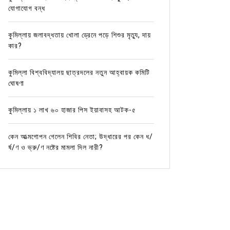
যোগাযোগ বন্ধ
কুমিল্লায় জলাবদ্ধতায় খোলা ড্রেনে পড়ে শিশুর মৃত্যু, দায়
কার?
কুমিল্লা বিশ্ববিদ্যালয় ছাত্রদলের নতুন আহ্বায়ক কমিটি
ঘোষণা
কুমিল্লায় ১ লাখ ৬০ হাজার পিস ইয়াবাসহ আটক-৫
কেন আত্মগোপন গেলেন শিবির নেতা; উদ্ধারের পর কেন ধ/
র্ষ/ণ ও ভ্রু/ণ নষ্টের মামলা দিল নারী?