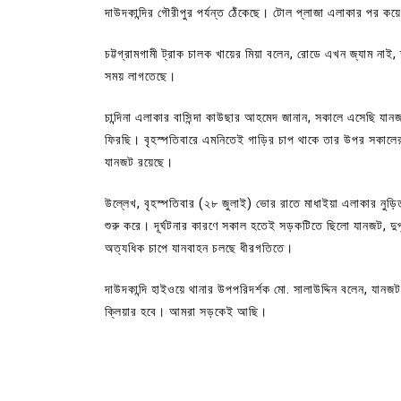
দাউদকান্দির গৌরীপুর পর্যন্ত ঠেঁকেছে। টোল প্লাজা এলাকার পর ক
চট্টগ্রামগামী ট্রাক চালক খায়ের মিয়া বলেন, রোডে এখন জ্যাম ন
সময় লাগতেছে।
চান্দিনা এলাকার বাসিন্দা কাউছার আহমেদ জানান, সকালে এসেছি
ফিরছি। বৃহস্পতিবারে এমনিতেই গাড়ির চাপ থাকে তার উপর সকালে
যানজট রয়েছে।
উল্লেখ, বৃহস্পতিবার (২৮ জুলাই) ভোর রাতে মাধাইয়া এলাকার নুড়
শুরু করে। দূর্ঘটনার কারণে সকাল হতেই সড়কটিতে ছিলো যানজট, দুপ
অত্যধিক চাপে যানবাহন চলছে ধীরগতিতে।
দাউদকান্দি হাইওয়ে থানার উপপরিদর্শক মো. সালাউদ্দিন বলেন, য
ক্লিয়ার হবে। আমরা সড়কেই আছি।