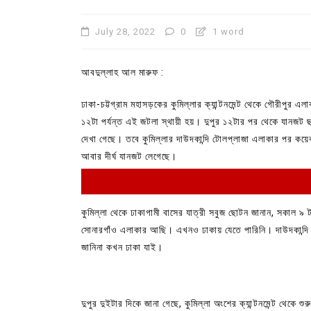
July 28, 2022
0
1 word
আবদুল্লাহ আল মারুফ :
ঢাকা-চট্টগ্রাম মহাসড়কের কুমিল্লার ক্যান্টনমেন্ট থেকে গৌরীপুর 
১২টা পর্যন্ত এই জটলা স্থায়ী হয়। দুপুর ১২টার পর থেকে যানজট 
দেখা গেছে। তবে কুমিল্লার দাউদকান্দি টোলপ্লাজা এলাকার পর কয়েক 
আবার দীর্ঘ যানজট লেগেছে।
In
Uncategorized
কুমিল্লা থেকে ঢাকাগামী বাসের যাত্রী সবুজ ছোটন জানান, সকাল ৯
সোনারগাঁও এলাকার আছি। এখনও ঢাকায় যেতে পারিনি। দাউদকান্দ
কুমিল্লা প্রেস ক্লাবের নির্বাচন আ
জানিনা কখন ঢাকা যাই।
পদের জন্য ৩৩ জন প্রার্থী ভোটযুদ্ধ
July 30, 2026
0
3 words
দুপুর দুইটার দিকে জানা গেছে, কুমিল্লা অংশের ক্যান্টনমেন্ট থেকে