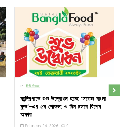
In
সিটি নিউজ
কান্দিরপাড়ে শুভ উদ্বোধন হচ্ছে ‘সতেজ বাংলা
ফুড’-এর ৫ম শোরুম: ৩ দিন চলবে বিশেষ
অফার
February 24, 2026
0