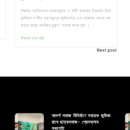
নিজস্ব প্রতিবেদক:ভেজালমুক্ত ও খাঁটি খাবারের নিশ্চয়তা নিয়ে
কুমিল্লা নগরীর প্রাণকেন্দ্র কান্দিরপাড়ে ৫ম শোরুমের যাত্রা শুরু
করতে যাচ্ছে জনপ্রিয় ব্র্যান্ড ‘সতেজ বাংলা ফুড’।...
Read out all
Next post
আদর্শ সমাজ বিনির্মাণে সহায়ক ভুমিকা
রাখে ছাত্রসমাজ- প্রেসক্লাব
সভাপতি