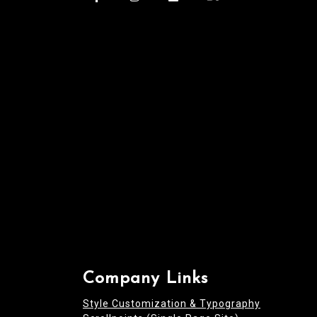
a
t
i
o
n
Company Links
Style Customization & Typography