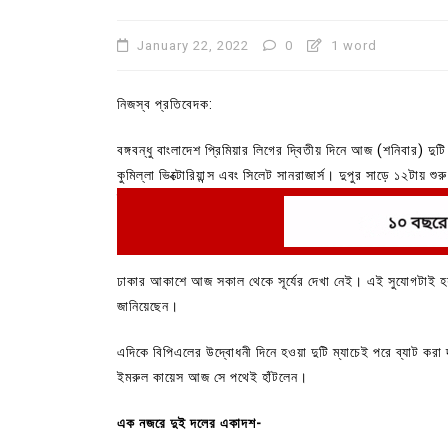
January 22, 2022
0
1 word
নিজস্ব প্রতিবেদক:
বঙ্গবন্ধু বাংলাদেশ প্রিমিয়ার লিগের দ্বিতীয় দিনে আজ (শনিবার) দুটি
কুমিল্লা ভিক্টোরিয়ান্স এবং সিলেট সানরাজার্স। দুপুর সাড়ে ১২টায় 
ইমরুল কায়েস আগে ফিল্ডিংয়ের সিদ্ধান্ত নিয়েছেন।
ঢাকার আকাশে আজ সকাল থেকে সূর্যের দেখা নেই। এই সুযোগটাই হয়ত
In
Uncategorized
জানিয়েছেন।
কুমিল্লা প্রেস ক্লাবের নির্বাচন আ
এদিকে বিপিএলের উদ্বোধনী দিনে হওয়া দুটি ম্যাচেই পরে ব্যাট করা
পদের জন্য ৩৩ জন প্রার্থী ভোটযুদ্ধ
ইমরুল কায়েস আজ সে পথেই হাঁটলেন।
July 30, 2026
0
3 words
এক নজরে দুই দলের একাদশ-