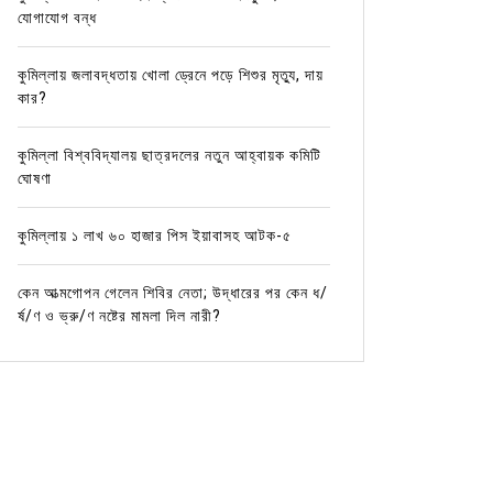
যোগাযোগ বন্ধ
কুমিল্লায় জলাবদ্ধতায় খোলা ড্রেনে পড়ে শিশুর মৃত্যু, দায়
কার?
কুমিল্লা বিশ্ববিদ্যালয় ছাত্রদলের নতুন আহ্বায়ক কমিটি
ঘোষণা
কুমিল্লায় ১ লাখ ৬০ হাজার পিস ইয়াবাসহ আটক-৫
কেন আত্মগোপন গেলেন শিবির নেতা; উদ্ধারের পর কেন ধ/
র্ষ/ণ ও ভ্রু/ণ নষ্টের মামলা দিল নারী?