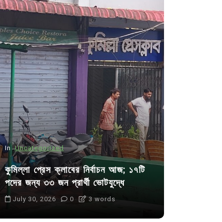
In
Uncategorized
In
Uncategor
কুমিল্লা প্রেস ক্লাবের নির্বাচন আজ; ১৭টি
আদর্শ সমাজ ব
পদের জন্য ৩৩ জন প্রার্থী ভোটযুদ্ধে
ছাত্রসমাজ- 
July 30, 2026
0
3 words
August 6, 