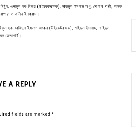
দ মিঠুন, এনামুল হক বিজয় (উইকেটরক্ষক), নাজমুল ইসলাম অপু, সোহাগ গাজী, অলক
বোপারা ও কলিন ইনগ্রাম।
িফুল হক, মাহিদুল ইসলাম অংকন (উইকেটরক্ষক), শহিদুল ইসলাম, নাহিদুল
েরন ডেলপোর্ট।
VE A REPLY
ired fields are marked
*