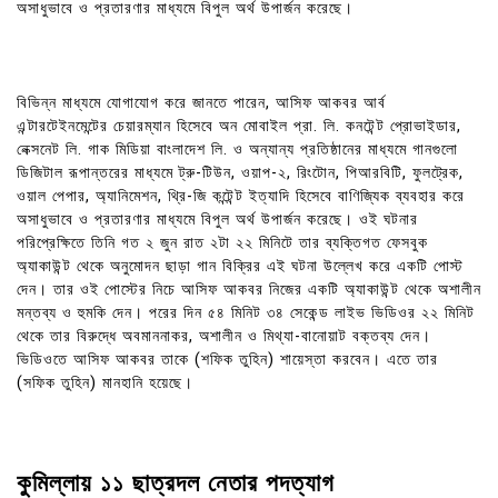
অসাধুভাবে ও প্রতারণার মাধ্যমে বিপুল অর্থ উপার্জন করেছে।
বিভিন্ন মাধ্যমে যোগাযোগ করে জানতে পারেন, আসিফ আকবর আর্ব
এন্টারটেইনমেন্টের চেয়ারম্যান হিসেবে অন মোবাইল প্রা. লি. কনটেন্ট প্রোভাইডার,
নেক্সনেট লি. গাক মিডিয়া বাংলাদেশ লি. ও অন্যান্য প্রতিষ্ঠানের মাধ্যমে গানগুলো
ডিজিটাল রূপান্তরের মাধ্যমে ট্রু-টিউন, ওয়াপ-২, রিংটোন, পিআরবিটি, ফুলট্রেক,
ওয়াল পেপার, অ্যানিমেশন, থ্রি-জি কন্টেন্ট ইত্যাদি হিসেবে বাণিজ্যিক ব্যবহার করে
অসাধুভাবে ও প্রতারণার মাধ্যমে বিপুল অর্থ উপার্জন করেছে। ওই ঘটনার
পরিপ্রেক্ষিতে তিনি গত ২ জুন রাত ২টা ২২ মিনিটে তার ব্যক্তিগত ফেসবুক
অ্যাকাউন্ট থেকে অনুমোদন ছাড়া গান বিক্রির এই ঘটনা উল্লেখ করে একটি পোস্ট
দেন। তার ওই পোস্টের নিচে আসিফ আকবর নিজের একটি অ্যাকাউন্ট থেকে অশালীন
মন্তব্য ও হুমকি দেন। পরের দিন ৫৪ মিনিট ৩৪ সেকেন্ড লাইভ ভিডিওর ২২ মিনিট
থেকে তার বিরুদ্ধে অবমাননাকর, অশালীন ও মিথ্যা-বানোয়াট বক্তব্য দেন।
ভিডিওতে আসিফ আকবর তাকে (শফিক তুহিন) শায়েস্তা করবেন। এতে তার
(সফিক তুহিন) মানহানি হয়েছে।
কুমিল্লায় ১১ ছাত্রদল নেতার পদত্যাগ