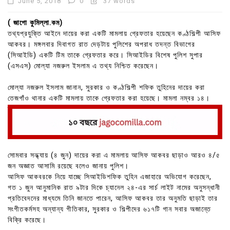
June 5, 2018
0
37 words
( জাগো কুমিল্লা.কম)
তথ্যপ্রযুক্তি আইনে দায়ের করা একটি মামলায় গ্রেফতার হয়েছেন কণ্ঠশিল্পী আসিফ
আকবর। মঙ্গলবার দিবাগত রাত দেড়টায় পুলিশের অপরাধ তদন্ত বিভাগের
(সিআইডি) একটি টিম তাকে গ্রেফতার করে। সিআইডির বিশেষ পুলিশ সুপার
(এসএস) মোল্যা নজরুল ইসলাম এ তথ্য নিশ্চিত করেছেন।
মোল্যা নজরুল ইসলাম জানান, সুরকার ও কণ্ঠশিল্পী শফিক তুহিনের দায়ের করা
তেজগাঁও থানার একটি মামলায় তাকে গ্রেফতার করা হয়েছে। মামলা নম্বর ১৪।
তাকে আদালতে সোপর্দ করা হবে।’
সিআইডির গাড়ি করে নিয়ে যাওয়া হচ্ছে।
সোমবার সন্ধ্যায় (৪ জুন) দায়ের করা এ মামলায় আসিফ আকবর ছাড়াও আরও ৪/৫
জন অজ্ঞাত আসামি রয়েছে বলেও জানায় পুলিশ।
আসিফ আকবরকে নিয়ে যাচ্ছে সিআইডিশফিক তুহিন এজাহারে অভিযোগ করেছেন,
গত ১ জুন আনুমানিক রাত ৯টার দিকে চ্যানেল ২৪-এর সার্চ লাইট নামের অনুসন্ধানী
প্রতিবেদনের মাধ্যমে তিনি জানতে পারেন, আসিফ আকবর তার অনুমতি ছাড়াই তার
সংগীতকর্মসহ অন্যান্য গীতিকার, সুরকার ও শিল্পীদের ৬১৭টি গান সবার অজান্তে
বিক্রি করেছে।