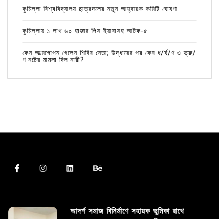
কুমিল্লা বিশ্ববিদ্যালয় ছাত্রদলের নতুন আহ্বায়ক কমিটি ঘোষণা
কুমিল্লায় ১ লাখ ৬০ হাজার পিস ইয়াবাসহ আটক-৫
কেন আত্মগোপন গেলেন শিবির নেতা; উদ্ধারের পর কেন ধ/র্ষ/ণ ও ভ্রু/
ণ নষ্টের মামলা দিল নারী?
আদর্শ সমাজ বিনির্মাণে সহায়ক ভুমিকা রাখে