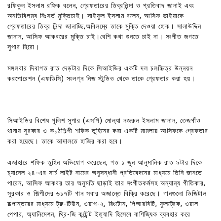
রফিকুল ইসলাম রফিক বলেন, গ্রেফতারের তিব্রনিন্দা ও প্রতিবাদ জানাই এবং
অনতিবিলম্ব নিঃসর্ত মুক্তিচাই। সাইফুল ইসলাম বলেন, আসিফ ভাইয়াকে
গ্রেফতারের তিব্র নিন্দা জানাচ্ছি,অবিলম্বে তাকে মুক্তি দেওয়া হোক। সালাউদ্দিন
জানান, আসিফ আকবরের মুক্তি চাই।বেশি কথা শুনতে চাই না। সংগীত জগতে
সুপার হিরো।
মঙ্গলবার দিবাগত রাত দেড়টার দিকে সিআইডির একটি দল চলচ্চিত্র উন্নয়ন
করপোরেশন (এফডিসি) সংলগ্ন নিজ স্টুডিও থেকে তাকে গ্রেফতার করা হয়।
সিআইডির বিশেষ পুলিশ সুপার (এসপি) মোল্যা নজরুল ইসলাম জানান, তেজগাঁও
থানায় সুরকার ও কণ্ঠশিল্পী শফিক তুহিনের করা একটি মামলায় আসিফকে গ্রেফতার
করা হয়েছে। তাকে আদালতে হাজির করা হবে।
এজাহারে শফিক তুহিন অভিযোগ করেছেন, গত ১ জুন আনুমানিক রাত ৯টার দিকে
চ্যানেল ২৪-এর সার্চ লাইট নামের অনুসন্ধানী প্রতিবেদনের মাধ্যমে তিনি জানতে
পারেন, আসিফ আকবর তার অনুমতি ছাড়াই তার সংগীতকর্মসহ অন্যান্য গীতিকার,
সুরকার ও শিল্পীদের ৬১৭টি গান সবার অজান্তে বিক্রি করেছে। গানগুলো ডিজিটাল
রূপান্তরের মাধ্যমে ট্রু-টিউন, ওয়াপ-২, রিংটোন, পিআরবিটি, ফুলট্রেক, ওয়াল
পেপার, অ্যানিমেশন, থ্রি-জি কন্টেন্ট ইত্যাদি হিসেবে বাণিজ্যিক ব্যবহার করে