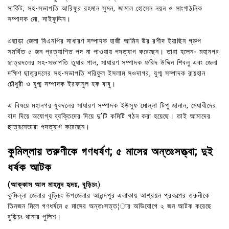
সার্কিট, সহ-সভাপতি আরিফুর রহমান সুমন, জামাল হোসেন নয়ন ও সাংগাঠনিক
সম্পাদক মো. সাইফুদ্দিন।
এছাড়া জেলা বিএনপির সাধারণ সম্পাদক হাজী আমিন উর রশীদ ইয়াছিন গ্রুপ
সমর্থিত ৫ জন প্রত্যাশিত পদ না পাওয়ায় পদত্যাগ করেছেন। তারা হলেন- মহানগর
ছাত্রদলের সহ-সভাপতি তুষার পাল, সাধারণ সম্পাদক ফরিদ উদ্দিন শিবলু এবং জেলা
দক্ষিণ ছাত্রদলের সহ-সভাপতি শরিফুল ইসলাম সওদাগর, যুগ্ম সম্পাদক রায়হান
চৌধুরী ও যুগ্ম সম্পাদক ইরফানুল হক বাবু।
এ বিষয়ে মহানগর যুবদলের সাধারণ সম্পাদক ইউসুফ মোল্লা টিপু জানান, মেধাবীদের
বাদ দিয়ে অযোগ্য ব্যক্তিদের দিয়ে দু’টি কমিটি গঠন করা হয়েছে। তাই আমাদের
ছাত্রনেতারা পদত্যাগ করেছেন।
কুমিল্লায় তরুণীকে গণধর্ষণ; ৫ মাসের অন্তঃসত্ত্বা; দুই
ধর্ষক আটক
(আক্কাস আল মাহমুদ হৃদয়, বুড়িচং
)
কুমিল্লা জেলার বুড়িচং উপজেলার আনন্দপুর এলাকায় আশ্রয়ন প্রকল্পের তরুনীকে
তিনজন মিলে গণধর্ষনে ৫ মাসের অন্তঃসত্ত¦ার অভিযোগে ২ জন আটক করেছে
বুড়িচং থানার পুলিশ।