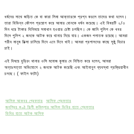
ধর্ষনের সাথে জড়িত কে বা কারা লিমা আক্তারকে প্রশ্ন করলে তাদের কথা বলেন।
তারা বিভিন্ন কৌশল প্রয়োগ করে আমার বোনকে ধর্ষন করেছে। এই বিষয়টি ২/৩
দিন ধরে টাকার বিনিময়ে সমাধান হওয়ার চেষ্টা চলছিল। কে জানি পুলিশ কে খবর
দিলে পুলিশ ২ জনকে আটক করে থানায় নিয়ে যায়। একজন পলাতক রয়েছে। আমরা
গরীব মানুষ রিক্সা চালিয়ে দিনে এনে দিনে খাই। আমরা প্রশাসনের কাছে সুষ্ঠু বিচার
চাই।
এই বিষয়ে বুড়িচং থানার ওসি মনোজ কুমার দে নিশ্চিত করে বলেন, আমরা
অন্তঃসত্তা অভিযোগে ২ জনকে আটক করেছি এবং আইনানুগ ব্যবস্থা প্রক্রিয়াধীন
চলছে। ( ফাইল ফটো)
আসিফ আকবর গ্রেফতার
আসিফ গ্রেফতার
জনপ্রিয় কণ্ঠ শিল্পী কুমিল্লার আসিফ ডিবির হাতে গ্রেফতার
ডিবির হাতে আটক আসিফ