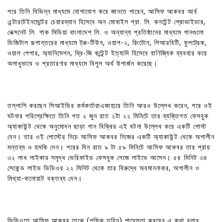
পরে তিনি বিভিন্ন মাধ্যমে যোগাযোগ করে জানতে পারেন, আসিফ আকবর আর্ব
এন্টারটেইনমেন্টের চেয়ারম্যান হিসেবে অন মোবাইল প্রা. লি. কনটেন্ট প্রোভাইডার,
নেক্সনেট লি. গাক মিডিয়া বাংলাদেশ লি. ও অন্যান্য প্রতিষ্ঠানের মাধ্যমে গানগুলো
ডিজিটাল রূপান্তরের মাধ্যমে ট্রু-টিউন, ওয়াপ-২, রিংটোন, পিআরবিটি, ফুলট্রেক,
ওয়াল পেপার, অ্যানিমেশন, থ্রি-জি কন্টেন্ট ইত্যাদি হিসেবে বাণিজ্যিক ব্যবহার করে
অসাধুভাবে ও প্রতারণার মাধ্যমে বিপুল অর্থ উপার্জন করেছে।
তল্লাশি করছেন সিআইডির কর্মকর্তারাএজাহারে তিনি আরও উল্লেখ করেন, পরে ওই
ঘটনার পরিপ্রেক্ষিতে তিনি গত ২ জুন রাত ২টা ২২ মিনিটে তার ব্যক্তিগত ফেসবুক
অ্যাকাউন্ট থেকে অনুমোদন ছাড়া গান বিক্রির এই ঘটনা উল্লেখ করে একটি পোস্ট
দেন। তার ওই পোস্টের নিচে আসিফ আকবর নিজের একটি অ্যাকাউন্ট থেকে অশালীন
মন্তব্য ও হুমকি দেন। পরের দিন রাত ৯ টা ৫৯ মিনিটে আসিফ আকবর তার প্রায়
৩২ লাখ লাইকার সমৃদ্ধ ভেরিফাইড ফেসবুক পেজে লাইভে আসেন। ৫৪ মিনিট ৩৪
সেকেন্ড লাইভ ভিডিওর ২২ মিনিট থেকে তার বিরুদ্ধে অবমাননাকর, অশালীন ও
মিথ্যা-বানোয়াট বক্তব্য দেন।
ভিডিওতে আসিফ আকবর তাকে (শফিক তুহিন) শায়েস্তা করবেন এ কথা বলার