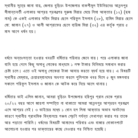
স্থানীয় সূত্রে জানা যায়, জেলার বুড়িচং উপজেলার বাকশীমূল ইউনিয়নের আনন্দপুর
সীমান্তবর্তী এলাকায় আশ্রয় প্রকল্পের সুরুজ মিয়ার মেয়ে লিমা আক্তার (১২) (ছদ্ম
নাম) কে একই এলাকার সহিদ মিয়ার ছেলে শরিফুল ইসলাম (২৮), হামিদ মিয়ার ছেলে
মো: জামান (২৭) ও আলী আশ্রাফের ছেলে হারিজ মিয়া (৩২) এর কর্তৃক প্রায় ৫
মাস আগে ধর্ষন হয়।
ধর্ষনে অন্তঃসত্তা হওয়ার খবরটি ধর্ষিতার পরিবার জেনে যায়। পরে এলাকায় জানা
যানি হয়ে গেলে কিছু অসাধু লোকের মাধ্যমে ১ লক্ষ টাকার বিনিময়ে সমাধান করার
চেষ্টা চলে। এতে ওই অসাধু লোকেরা টাকা আদায় করতে ব্যর্থ হয়ে যায়। এ বিষয়টি
স্থানীয় মেম্বার, চেয়ারম্যানদের অবগত করলে পুলিশকে খবর দিলে ৫ জুন মঙ্গলবার
সকালে শরিফুল ইসলাম ও জামান কে আটক করে নিয়ে আসে থানায়।
ধর্ষিতার ভাই এলিম জানান, আমরা বুড়িচং উপজেলার হরিপুর গ্রাম থেকে প্রায়
২০/২২ বছর আগে জায়গা সম্পত্তি না থাকাতে আমরা আনন্দপুর আশ্রয়ন প্রকল্পে
এসে আশ্রয় নেই। ৩ ভাইয়ের মধ্যে ১ বোন হল লিমা আক্তার অভাব অনটনের
কারণে স্থানীয় প্রাথমিক বিদ্যালয়ে পঞ্চম শ্রেণি পর্যন্ত লেখাপড়া করার পর তাকে
আর পড়াতে পারিনি। ধর্ষনের বিষয়টি আমাদের পরিবার এবং বাজার দোকানপাটে
আলোচনা হওয়ার পর ডাক্তারের কাছে নেওয়ার পর নিশ্চিত হয়েছি।