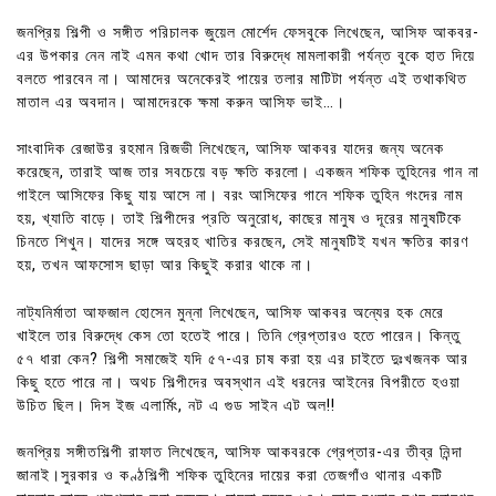
জনপ্রিয় শিল্পী ও সঙ্গীত পরিচালক জুয়েল মোর্শেদ ফেসবুকে লিখেছেন, আসিফ আকবর-
এর উপকার নেন নাই এমন কথা খোদ তার বিরুদ্ধে মামলাকারী পর্যন্ত বুকে হাত দিয়ে
বলতে পারবেন না। আমাদের অনেকেরই পায়ের তলার মাটিটা পর্যন্ত এই তথাকথিত
মাতাল এর অবদান। আমাদেরকে ক্ষমা করুন আসিফ ভাই…।
সাংবাদিক রেজাউর রহমান রিজভী লিখেছেন, আসিফ আকবর যাদের জন্য অনেক
করেছেন, তারাই আজ তার সবচেয়ে বড় ক্ষতি করলো। একজন শফিক তুহিনের গান না
গাইলে আসিফের কিছু যায় আসে না। বরং আসিফের গানে শফিক তুহিন গংদের নাম
হয়, খ্যাতি বাড়ে। তাই শিল্পীদের প্রতি অনুরোধ, কাছের মানুষ ও দূরের মানুষটিকে
চিনতে শিখুন। যাদের সঙ্গে অহরহ খাতির করছেন, সেই মানুষটিই যখন ক্ষতির কারণ
হয়, তখন আফসোস ছাড়া আর কিছুই করার থাকে না।
নাট্যনির্মাতা আফজাল হোসেন মুন্না লিখেছেন, আসিফ আকবর অন্যের হক মেরে
খাইলে তার বিরুদ্ধে কেস তো হতেই পারে। তিনি গ্রেপ্তারও হতে পারেন। কিন্তু
৫৭ ধারা কেন? শিল্পী সমাজেই যদি ৫৭-এর চাষ করা হয় এর চাইতে দুঃখজনক আর
কিছু হতে পারে না। অথচ শিল্পীদের অবস্থান এই ধরনের আইনের বিপরীতে হওয়া
উচিত ছিল। দিস ইজ এলার্মিং, নট এ গুড সাইন এট অল!!
জনপ্রিয় সঙ্গীতশিল্পী রাফাত লিখেছেন, আসিফ আকবরকে গ্রেপ্তার-এর তীব্র নিন্দা
জানাই।সুরকার ও কণ্ঠশিল্পী শফিক তুহিনের দায়ের করা তেজগাঁও থানার একটি