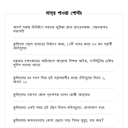
মাত্র পাওয়া পোস্টঃ
আদর্শ সমাজ বিনির্মাণে সহায়ক ভুমিকা রাখে ছাত্রসমাজ- প্রেসক্লাব
সভাপতি
কুমিল্লা প্রেস ক্লাবের নির্বাচন আজ; ১৭টি পদের জন্য ৩৩ জন প্রার্থী
ভোটযুদ্ধে
বরুড়ায় বলাৎকারের অভিযোগে মাদ্রাসা শিক্ষক আটক, গণপিটুনির চেষ্টায়
পুলিশ সদস্য আহত
কুমিল্লায় চর দখল নিয়ে দুই গ্রামবাসীর মধ্যে টেটাযুদ্ধে নিহত ১,
আহত ২০
কুমিল্লার নবাগত জেলা প্রশাসক হলেন রোজী আক্তার
কুমিল্লায় একই সময় দুই ট্রেন বিকল-লাইনচ্যুত; যোগাযোগ বন্ধ
কুমিল্লায় জলাবদ্ধতায় খোলা ড্রেনে পড়ে শিশুর মৃত্যু, দায় কার?