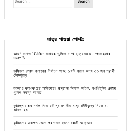
for:
মাত্র পাওয়া পোস্টঃ
আদর্শ সমাজ বিনির্মাণে সহায়ক ভুমিকা রাখে ছাত্রসমাজ- প্রেসক্লাব
সভাপতি
কুমিল্লা প্রেস ক্লাবের নির্বাচন আজ; ১৭টি পদের জন্য ৩৩ জন প্রার্থী
ভোটযুদ্ধে
বরুড়ায় বলাৎকারের অভিযোগে মাদ্রাসা শিক্ষক আটক, গণপিটুনির চেষ্টায়
পুলিশ সদস্য আহত
কুমিল্লায় চর দখল নিয়ে দুই গ্রামবাসীর মধ্যে টেটাযুদ্ধে নিহত ১,
আহত ২০
কুমিল্লার নবাগত জেলা প্রশাসক হলেন রোজী আক্তার