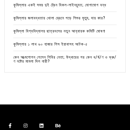
কুমিল্লায় একই সময় দুই ট্রেন বিকল-লাইনচ্যুত; যোগাযোগ বন্ধ
কুমিল্লায় জলাবদ্ধতায় খোলা ড্রেনে পড়ে শিশুর মৃত্যু, দায় কার?
কুমিল্লা বিশ্ববিদ্যালয় ছাত্রদলের নতুন আহ্বায়ক কমিটি ঘোষণা
কুমিল্লায় ১ লাখ ৬০ হাজার পিস ইয়াবাসহ আটক-৫
কেন আত্মগোপন গেলেন শিবির নেতা; উদ্ধারের পর কেন ধ/র্ষ/ণ ও ভ্রু/
ণ নষ্টের মামলা দিল নারী?