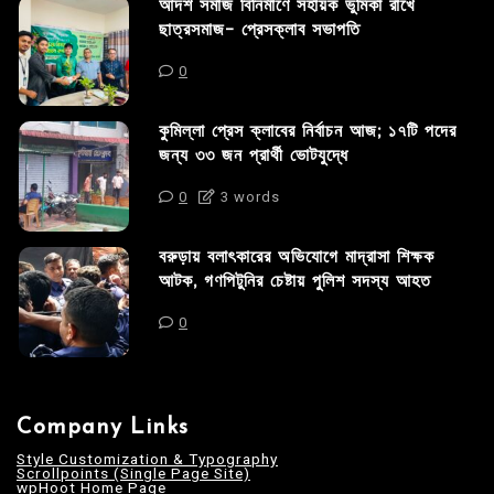
আদর্শ সমাজ বিনির্মাণে সহায়ক ভুমিকা রাখে
ছাত্রসমাজ- প্রেসক্লাব সভাপতি
0
কুমিল্লা প্রেস ক্লাবের নির্বাচন আজ; ১৭টি পদের
জন্য ৩৩ জন প্রার্থী ভোটযুদ্ধে
0
3 words
বরুড়ায় বলাৎকারের অভিযোগে মাদ্রাসা শিক্ষক
আটক, গণপিটুনির চেষ্টায় পুলিশ সদস্য আহত
0
Company Links
Style Customization & Typography
Scrollpoints (Single Page Site)
wpHoot Home Page