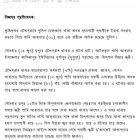
June 14, 2021
0
1 word
নিজস্ব প্রতিবেদক:
কুমিল্লার চৌদ্দগ্রামে পুলিশ হেফাজতে থাকা মাদক ব্যবসায়ী স্বামীকে ইয়াবা সবরাহ
করতে গিয়ে পাখি আক্তার (৩২) নামে এক নারীকে আটক করেছে পুলিশ।
সোমবার (১৪ জুন) দুপুরে চৌদ্দগ্রাম থানায় এ ঘটনা ঘটে। আটককৃত পাখি আক্তার
উপজেলার কালিকাপুর ইউনিয়নের দূর্গাপুর (ছুফুয়া) গ্রামের মো. বিল্লাল মিয়ার স্ত্রী।
চৌদ্দগ্রাম থানার ভারপ্রাপ্ত কর্মকর্তা (ওসি) শুভরঞ্জন চাকমা জানান, গোপন
সংবাদের ভিত্তিতে রোববার (১৩ জুন) পাখি আক্তারের স্বামী এলাকায় চিহ্নিত মাদক
ব্যবসায়ি বিল্লাল মিয়াকে (৪০) পাঁচ কেজি গাঁজাসহ আটক করা হয়। এ ঘটনায় রাতে
তার নামে থানায় মামলা করা হয়।
সোমবার দুপুর ১২টার দিকে বিল্লালকে জেলহাজতে প্রেরণের প্রক্রিয়া চলাকালীন
সময়ে স্ত্রী পাখি আক্তার তার সঙ্গে দেখা করতে থানায় আসেন। এ সময় থানায়
প্রবেশের মুল ফটকে পাখি আক্তারের সঙ্গে থাকা বিল্লালের জন্য নিয়ে আসা কাপড়ের
ব্যাগ তল্লাশী করে ২০০ পিস ইয়াবা জব্দ করা হয়। পরে এ ঘটনায় তার নামেও
মাদকদ্রব্য নিয়ন্ত্রণ আইনে মামলা দায়ের শেষে স্বামী-স্ত্রী দু’জনকেই আদালতের
মাধ্যমে কারাগারে পাঠানো হয়েছে বলে তিনি জানান।