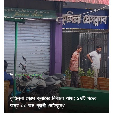
a
v
i
g
a
t
i
o
n
In
Uncategorized
কুমিল্লা প্রেস ক্লাবের নির্বাচন আজ; ১৭টি পদের
জন্য ৩৩ জন প্রার্থী ভোটযুদ্ধে