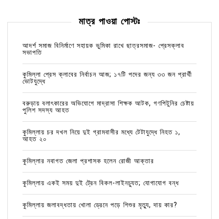
মাত্র পাওয়া পোস্টঃ
আদর্শ সমাজ বিনির্মাণে সহায়ক ভুমিকা রাখে ছাত্রসমাজ- প্রেসক্লাব
সভাপতি
কুমিল্লা প্রেস ক্লাবের নির্বাচন আজ; ১৭টি পদের জন্য ৩৩ জন প্রার্থী
ভোটযুদ্ধে
বরুড়ায় বলাৎকারের অভিযোগে মাদ্রাসা শিক্ষক আটক, গণপিটুনির চেষ্টায়
পুলিশ সদস্য আহত
কুমিল্লায় চর দখল নিয়ে দুই গ্রামবাসীর মধ্যে টেটাযুদ্ধে নিহত ১,
আহত ২০
কুমিল্লার নবাগত জেলা প্রশাসক হলেন রোজী আক্তার
কুমিল্লায় একই সময় দুই ট্রেন বিকল-লাইনচ্যুত; যোগাযোগ বন্ধ
কুমিল্লায় জলাবদ্ধতায় খোলা ড্রেনে পড়ে শিশুর মৃত্যু, দায় কার?