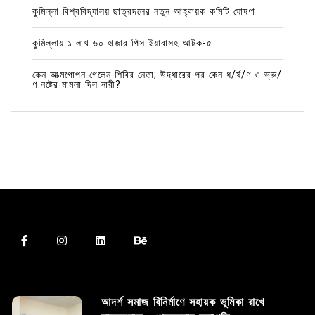
কুমিল্লা বিশ্ববিদ্যালয় ছাত্রদলের নতুন আহ্বায়ক কমিটি ঘোষণা
কুমিল্লায় ১ লাখ ৬০ হাজার পিস ইয়াবাসহ আটক-৫
কেন আত্মগোপন গেলেন শিবির নেতা; উদ্ধারের পর কেন ধ/র্ষ/ণ ও ভ্রু/
ণ নষ্টের মামলা দিল নারী?
আদর্শ সমাজ বিনির্মাণে সহায়ক ভুমিকা রাখে