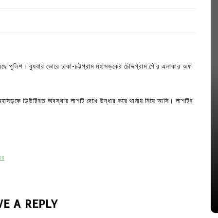
করেছে পুলিশ। বুধবার ভোরে ঢাকা-চট্টগ্রাম মহাসড়কের চৌদ্দগ্রাম পৌর এলাকার অফ
, মহাসড়কে ডিউটিরত অবস্থায় লাশটি দেখে উদ্ধার করে থানায় নিয়ে আসি। লাশটির
In
Uncategorized
ার
জ; ১৭টি
আদর্শ সমাজ বিনির্মাণে সহায়ক ভুমিকা রাখে
ে
ছাত্রসমাজ- প্রেসক্লাব সভাপতি
August 6, 2026
0
VE A REPLY