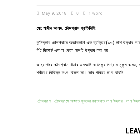
May 9, 2018
0
1 word
মো: শাহীন আলম, চৌদ্দগ্রাম প্রতিনিধি:
কুমিল্লার চৌদ্দগ্রামে অজ্ঞাতনামা এক ব্যক্তির(৩৬) লাশ উদ্ধার 
বিট রিসোর্ট এলাকা থেকে লাশটি উদ্ধার করা হয়।
এ ব্যাপারে চৌদ্দগ্রাম থানার এসআই আতিকুর বিশ্বাস মুকুল বলেন
শরীরের বিভিন্ন অংশ থেতলানো। তার পরিচয় জানা যায়নি
In
Uncategorized
চৌদ্দগ্রাম
চৌদ্দগ্রামে অজ্ঞাত যুবকের রক্তাক্ত লাশ উদ্ধার
লাশ উদ্ধ
কুমিল্লা প্রেস ক্লাবের নির্বাচন আ
পদের জন্য ৩৩ জন প্রার্থী ভোটযুদ্ধ
July 30, 2026
0
3 words
LEA