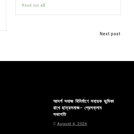
Read out all
Next post
আদর্শ সমাজ বিনির্মাণে সহায়ক ভুমিকা
রাখে ছাত্রসমাজ- প্রেসক্লাব
সভাপতি
August 6, 2026