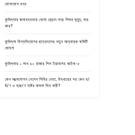
যোগাযোগ বন্ধ
কুমিল্লায় জলাবদ্ধতায় খোলা ড্রেনে পড়ে শিশুর মৃত্যু, দায়
কার?
কুমিল্লা বিশ্ববিদ্যালয় ছাত্রদলের নতুন আহ্বায়ক কমিটি
ঘোষণা
কুমিল্লায় ১ লাখ ৬০ হাজার পিস ইয়াবাসহ আটক-৫
In
কুমিল্লার খবর
In
কুমিল্লা
জলাবদ্ধতা, যানজট, নাগরিক সেবার
রাত ৩ ট
কেন আত্মগোপন গেলেন শিবির নেতা; উদ্ধারের পর কেন ধ/
র্ষ/ণ ও ভ্রু/ণ নষ্টের মামলা দিল নারী?
মানোন্নয়নে উদ্যোগ নেওয়া হয়েছে: এমপি
ছিনতাইক
মনিরুল হক চৌধুরীর
কর্মকর্
May 2, 2026
0
April 2
নিজস্ব প্রতিবেদক: দীর্ঘ ৪৩ বছরেও কুমিল্লা সদর উপজেলায়
কাস্টমস কর্
একটি পূর্ণাঙ্গ সদর হাসপাতাল স্থাপন না হওয়ায় ক্ষোভ ও উদ্বেগ
অভিযোগে প