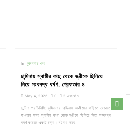
In
কুমিল্লার খবর
চান্দিনায় স্বামীর কাছ থেকে স্ত্রীকে ছিনিয়ে
নিয়ে সংঘবদ্ধ ধর্ষণ, গ্রেফতার ৪
May 4, 2026
0
2 words
চান্দিনা প্রতিনিধি: কুমিল্লার চান্দিনায় আত্মীয়ের বাড়িতে বেড়াতে
যাওয়ার সময় স্বামীর কাছ থেকে স্ত্রীকে ছিনিয়ে নিয়ে সঙ্ঘবদ্ধ
ধর্ষণ করেছে একটি চক্র। ঘটনার সাথে...