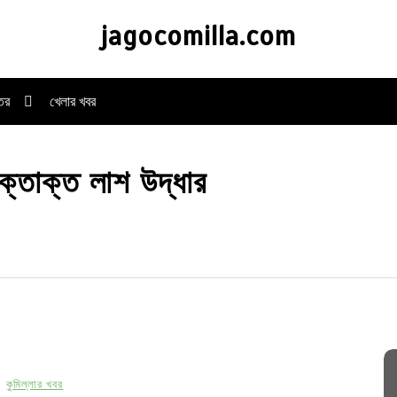
jagocomilla.com
্তর
খেলার খবর
রক্তাক্ত লাশ উদ্ধার
কুমিল্লার খবর