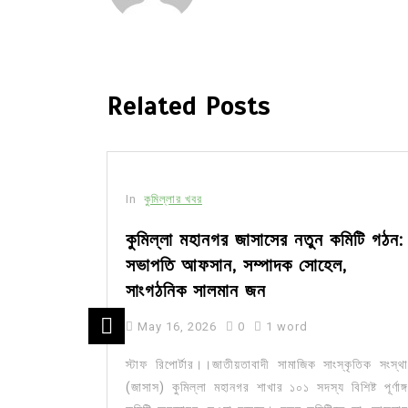
Related Posts
In
কুমিল্লার খবর
সীর মধ্যে
কুমিল্লা মহানগর জাসাসের নতুন কমিটি গঠন:
সভাপতি আফসান, সম্পাদক সোহেল,
সাংগঠনিক সালমান জন
May 16, 2026
0
1 word
ার মজিদপুর
কেন্দ্র করে
স্টাফ রিপোর্টার।।জাতীয়তাবাদী সামাজিক সাংস্কৃতিক সংস্থা
জেলার চর...
(জাসাস) কুমিল্লা মহানগর শাখার ১০১ সদস্য বিশিষ্ট পূর্ণাঙ্গ