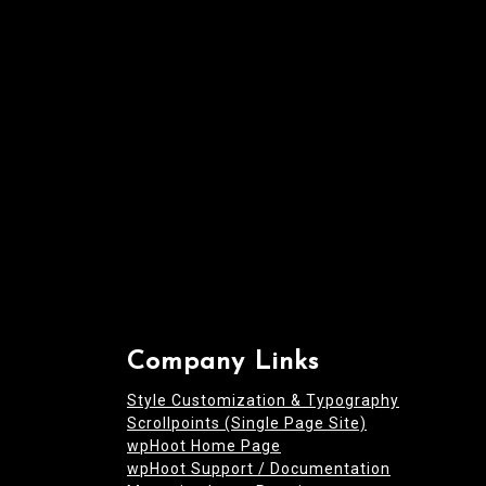
i
o
n
Company Links
Style Customization & Typography
Scrollpoints (Single Page Site)
wpHoot Home Page
wpHoot Support / Documentation