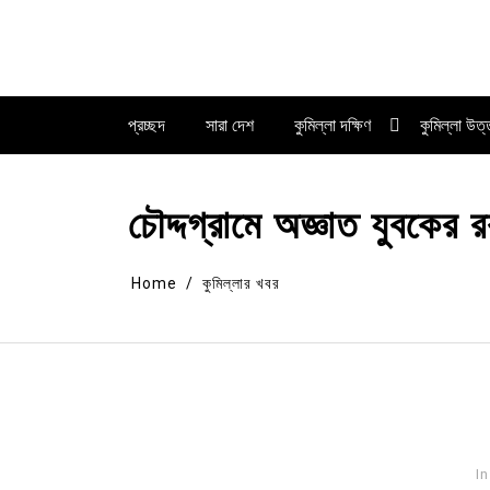
Skip
to
content
প্রচ্ছদ
সারা দেশ
কুমিল্লা দক্ষিণ
কুমিল্লা উত
চৌদ্দগ্রামে অজ্ঞাত যুবকের 
Home
কুমিল্লার খবর
In