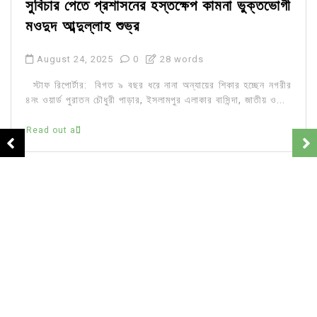
সুবিচার পেতে প্রশাসনের হস্তক্ষেপ কামনা ভুক্তভোগী
মওদুদ আব্দুল্লাহ শুভ্র
August 24, 2025
0
28 words
স্টাফ রিপোর্টার: বিগত ৯ বছর ধরে নানা অন্যায়ের শিকার হচ্ছেন নগরীর
৪নং ওয়ার্ড পুরাতন চৌধুরী পাড়ার, ইসলামপুর এলাকার বাসিন্দা, জাতীয় ও...
Read out all