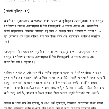
July 17, 2018
0
1 word
( জাগো কুমিল্লা.কম)
আইসিএল গ্রাহকদের আমানতের টাকা ফেরত ও কুমিল্লার চৌদ্দগ্রামের ৫নং শুভপুর
ইউনিয়নের সাবেক চেয়ারম্যান বিশিষ্ট শিক্ষানুরাগী ও সমাজ সেবক মোঃ আলমগীর
কবির মজুমদারের বিরুদ্ধে বিভিন্ন ষড়যন্ত্র ও অপপ্রচারের প্রতিবাদে গতকাল ১৬
জুন সোমবার শুভপুরের কাদৈর উচ্চ বিদ্যালয় মাঠে এক প্রতিবাদ সমাবেশ অনুষ্ঠিত
হয়।
চৌদ্দগ্রামবাসীর আয়োজনে প্রতিবাদ সমাবেশে বক্তব্য রাখেন চৌদ্দগ্রামের ৫নং
শুভপুর ইউনিয়নের সাবেক চেয়ারম্যান বিশিষ্ট শিক্ষানুরাগী ও সমাজ সেবক মোঃ
আলমগীর কবির মজুমদার।
প্রতিবাদ সমাবেশে মোঃ আলমগীর কবির মজুমদার বলেন,আমি চৌদ্দগ্রামের সাধারন
কৃষক পরিবারের সন্তান, এই মাটিতে আমার বেড়ে উঠা, আমি আপনারই সন্তান, ভাই
বন্ধু। আপনারা আমাকে সবচেয়ে ভালভাবে চিনেন জানেন, কেউ কোনদিন বলতে
পারবেন না আমি কোনদিন কোন খারাপ কাজে জড়িত ছিলাম বা আছি। তিল তিল করে
আমি গড়ে উঠেছি, ব্যবসা বানিজ্য করতে গিয়ে অনেক চড়াই উতরাই পার করেছি।
অনেক বিপদের সম্মখীন হয়েছি, কখনও ধৈর্য হারাইনি, সবসময় আল্লাহর উপর ভরসা
রেখেছি, আল্লাহ সহায় হওয়াই হালালভালে ব্যবসা করে আল্লাহ আমাকে ভাল