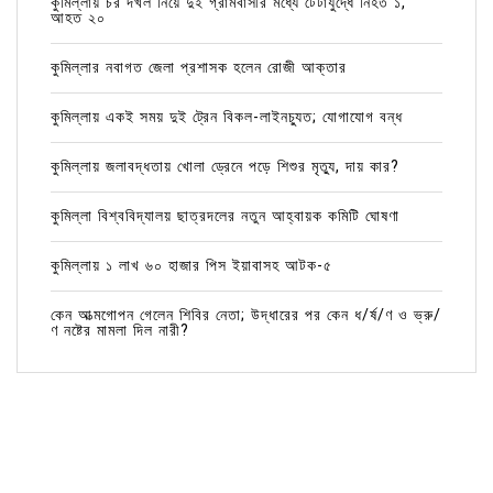
কুমিল্লায় চর দখল নিয়ে দুই গ্রামবাসীর মধ্যে টেটাযুদ্ধে নিহত ১,
আহত ২০
কুমিল্লার নবাগত জেলা প্রশাসক হলেন রোজী আক্তার
কুমিল্লায় একই সময় দুই ট্রেন বিকল-লাইনচ্যুত; যোগাযোগ বন্ধ
কুমিল্লায় জলাবদ্ধতায় খোলা ড্রেনে পড়ে শিশুর মৃত্যু, দায় কার?
কুমিল্লা বিশ্ববিদ্যালয় ছাত্রদলের নতুন আহ্বায়ক কমিটি ঘোষণা
কুমিল্লায় ১ লাখ ৬০ হাজার পিস ইয়াবাসহ আটক-৫
কেন আত্মগোপন গেলেন শিবির নেতা; উদ্ধারের পর কেন ধ/র্ষ/ণ ও ভ্রু/
ণ নষ্টের মামলা দিল নারী?