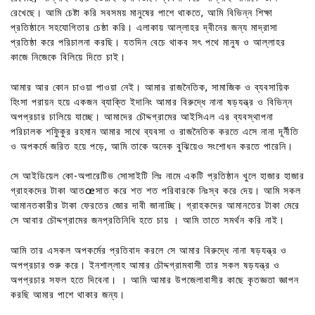
রেখেছে। আমি চেষ্টা করি সবসময় মানুষের পাশে থাকতে, আমি বিভিন্ন শিক্ষা
প্রতিষ্ঠানে সহযোগিতার চেষ্ঠা করি। এলাকায় আল্লাহর দ্বীনের জন্য মাদ্রাসা
প্রতিষ্ঠা করে পরিচালনা করছি। যতদিন বেচে থাকব সৎ পথে মানুষ ও আল্লাহর
কাজে নিজেকে বিলিয়ে দিতে চাই।
আমার আর কোন চাওয়া পাওয়া নেই। আমার রাজনৈতিক, সামাজিক ও ব্যবসায়িক
হিংসা পরায়ন হয়ে একজন ব্যাক্তি ইদানিং আমার বিরুদ্ধে নানা ষড়যন্ত্র ও বিভিন্ন
অপপ্রচার চালিয়ে যাচ্ছে। আমাদের চৌদ্দগ্রামের আইসিএল এর ব্যবস্থাপনা
পরিচালক শফিুকুর রহমান আমার সাথে ব্যবসা ও রাজনৈতিক করতে এসে নানা দূর্নীতি
ও অপকর্মে জরিত হয়ে পড়ে, আমি তাকে অনেক বুঝিয়েও সংশোধন করতে পারেনি।
সে আইডিয়েল কো-অপারেটিভ সোসাইটি লিঃ নামে একটি প্রতিষ্ঠান খুলে হাজার হাজার
গ্রাহকদের টাকা আতœসাত করে শত শত পরিবারকে নিঃস্ব করে দেয়। আমি সকল
আমানতকারীর টাকা ফেরতের জোর দাবী জানাচ্ছি। গ্রাহকদের আমানতের টাকা মেরে
সে আবার চৌদ্দগ্রামের জনপ্রতিনিধি হতে চায় । আমি তাতে সমর্থন করি নাই।
আমি তার এসকল অপকর্মের প্রতিবাদ করলে সে আমার বিরুদ্ধে নানা ষড়যন্ত্র ও
অপপ্রচার শুরু করে। ইনশাল্লাহ আমার চৌদ্দগ্রামবাসী তার সকল ষড়যন্ত্র ও
অপপ্রচার সফল হতে দিবেনা। । আমি আমার উপজেলাবাসীর কাছে কৃতজ্ঞতা জ্ঞাপন
করছি আমার পাশে থাকার জন্য।