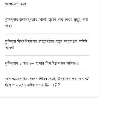
যোগাযোগ বন্ধ
কুমিল্লায় জলাবদ্ধতায় খোলা ড্রেনে পড়ে শিশুর মৃত্যু, দায়
কার?
কুমিল্লা বিশ্ববিদ্যালয় ছাত্রদলের নতুন আহ্বায়ক কমিটি
ঘোষণা
কুমিল্লায় ১ লাখ ৬০ হাজার পিস ইয়াবাসহ আটক-৫
কেন আত্মগোপন গেলেন শিবির নেতা; উদ্ধারের পর কেন ধ/
র্ষ/ণ ও ভ্রু/ণ নষ্টের মামলা দিল নারী?