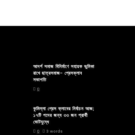
আদর্শ সমাজ বিনির্মাণে সহায়ক ভুমিকা
রাখে ছাত্রসমাজ- প্রেসক্লাব
সভাপতি
0
কুমিল্লা প্রেস ক্লাবের নির্বাচন আজ;
১৭টি পদের জন্য ৩৩ জন প্রার্থী
ভোটযুদ্ধে
0
3 words