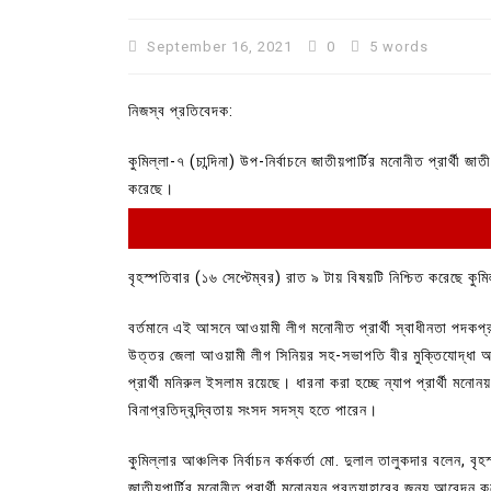
September 16, 2021
0
5 words
নিজস্ব প্রতিবেদক:
কুমিল্লা-৭ (চান্দিনা) উপ-নির্বাচনে জাতীয়পার্টির মনোনীত প্রার্থী 
করেছে।
বৃহস্পতিবার (১৬ সেপ্টেম্বর) রাত ৯ টায় বিষয়টি নিশ্চিত করেছে কুমিল
In
Uncategorized
বর্তমানে এই আসনে আওয়ামী লীগ মনোনীত প্রার্থী স্বাধীনতা পদকপ্রা
উত্তর জেলা আওয়ামী লীগ সিনিয়র সহ-সভাপতি বীর মুক্তিযোদ্ধা অধ্
কুমিল্লা প্রেস ক্লাবের নির্বাচন আ
প্রার্থী মনিরুল ইসলাম রয়েছে। ধারনা করা হচ্ছে ন্যাপ প্রার্থী 
পদের জন্য ৩৩ জন প্রার্থী ভোটযুদ্ধ
বিনাপ্রতিদ্বন্দ্বিতায় সংসদ সদস্য হতে পারেন।
July 30, 2026
0
3 words
কুমিল্লার আঞ্চলিক নির্বাচন কর্মকর্তা মো. দুলাল তালুকদার বলেন, বৃ
জাতীয়পার্টির মনোনীত প্রার্থী মনোনয়ন প্রত্যাহারের জন্য আবেদন ক