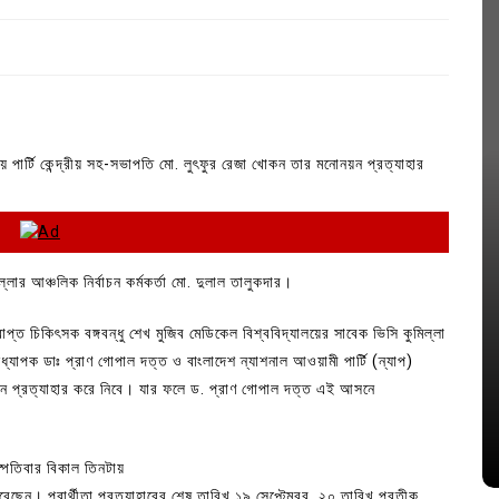
জাতীয় পার্টি কেন্দ্রীয় সহ-সভাপতি মো. লুৎফুর রেজা খোকন তার মনোনয়ন প্রত্যাহার
্লার আঞ্চলিক নির্বাচন কর্মকর্তা মো. দুলাল তালুকদার।
In
Uncategorized
প্ত চিকিৎসক বঙ্গবন্ধু শেখ মুজিব মেডিকেল বিশ্ববিদ্যালয়ের সাবেক ভিসি কুমিল্লা
যাপক ডাঃ প্রাণ গোপাল দত্ত ও বাংলাদেশ ন্যাশনাল আওয়ামী পার্টি (ন্যাপ)
জ; ১৭টি
আদর্শ সমাজ বিনির্মাণে সহায়ক ভুমিকা রাখে
মনোনয়ন প্রত্যাহার করে নিবে। যার ফলে ড. প্রাণ গোপাল দত্ত এই আসনে
ে
ছাত্রসমাজ- প্রেসক্লাব সভাপতি
August 6, 2026
0
হস্পতিবার বিকাল তিনটায়
রেছেন। প্রার্থীতা প্রত্যাহারের শেষ তারিখ ১৯ সেপ্টেম্বর, ২০ তারিখ প্রতীক