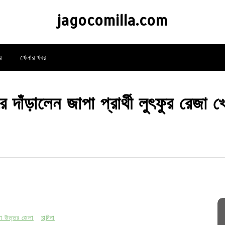
jagocomilla.com
র
খেলার খবর
রে দাঁড়ালেন জাপা প্রার্থী লুৎফুর রেজা
্লা উত্তর জেলা
চান্দিনা