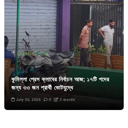
g
a
t
i
o
n
In
Uncategorized
কুমিল্লা প্রেস ক্লাবের নির্বাচন আজ; ১৭টি পদের
জন্য ৩৩ জন প্রার্থী ভোটযুদ্ধে
July 30, 2026
0
3 words