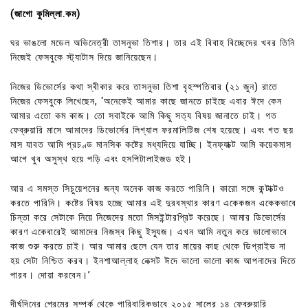
(জাগো কুমিল্লা.কম)
ঘর ভাঙলো মডেল অভিনেত্রী তাসনুভা তিশার। তার এই বিবাহ বিচ্ছেদের খবর তিনি
নিজেই ফেসবুকে স্ট্যাটাস দিয়ে জানিয়েছেন।
নিজের ডিভোর্সের কথা স্বীকার করে তাসনুভা তিশা বৃহস্পতিবার (২১ জুন) রাতে
নিজের ফেসবুকে লিখেছেন, ‘অনেকেই আমার কাছে জানতে চাইছে এবার ঈদে কেন
আমার এতো কম কাজ। তো সবাইকে আমি কিছু সত্য বিষয় জানাতে চাই। গত
ফেব্রুয়ারি মাসে আমাদের ডিভোর্সের লিগ্যাল ফরমালিটিজ শেষ হয়েছে। এবং গত ছয়
মাস যাবত আমি প্রচণ্ড মানসিক কষ্টের মধ্যদিয়ে যাচ্ছি। ইনফ্যাক্ট আমি কয়েকমাস
আগে খুব অসুস্থ হয়ে পড়ি এবং হসপিটালাইজড হই।
আর এ সমস্ত সিচুয়েশনের জন্য অনেক কাজ করতে পারিনি। কারো সঙ্গে কন্টাক্টও
করতে পারিনি। কষ্টের বিষয় হচ্ছে আমার এই দুরবস্থার কারণ একেকজন একেকভাবে
চিন্তা করে সেটাকে নিয়ে নিজেদের মতো মিসইন্টারপ্রিট করেছে। আমার ডিভোর্সের
কারণ একেবারেই আমাদের নিজস্ব কিছু ইস্যুজ। এখন আমি নতুন করে ভালোভাবে
কাজ শুরু করতে চাই। আর আমার ছেলে যেন তার মায়ের কাছ থেকে ডিপ্রাইভ না
হয় সেটা নিশ্চিত করব। ইনশাআল্লাহ নেক্সট ঈদে ভালো ভালো কাজ আপনাদের দিতে
পারব। দোয়া করবেন।’
দীর্ঘদিনের প্রেমের সম্পর্ক থেকে পারিবারিকভাবে ২০১৫ সালের ১৪ ফেব্রুয়ারি