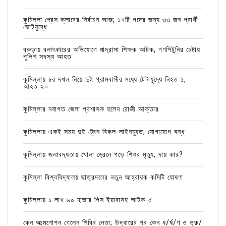
কুমিল্লা প্রেস ক্লাবের নির্বাচন আজ; ১৭টি পদের জন্য ৩৩ জন প্রার্থী
ভোটযুদ্ধে
বরুড়ায় বলাৎকারের অভিযোগে মাদ্রাসা শিক্ষক আটক, গণপিটুনির চেষ্টায়
পুলিশ সদস্য আহত
কুমিল্লায় চর দখল নিয়ে দুই গ্রামবাসীর মধ্যে টেটাযুদ্ধে নিহত ১,
আহত ২০
কুমিল্লার নবাগত জেলা প্রশাসক হলেন রোজী আক্তার
কুমিল্লায় একই সময় দুই ট্রেন বিকল-লাইনচ্যুত; যোগাযোগ বন্ধ
কুমিল্লায় জলাবদ্ধতায় খোলা ড্রেনে পড়ে শিশুর মৃত্যু, দায় কার?
কুমিল্লা বিশ্ববিদ্যালয় ছাত্রদলের নতুন আহ্বায়ক কমিটি ঘোষণা
কুমিল্লায় ১ লাখ ৬০ হাজার পিস ইয়াবাসহ আটক-৫
কেন আত্মগোপন গেলেন শিবির নেতা; উদ্ধারের পর কেন ধ/র্ষ/ণ ও ভ্রু/