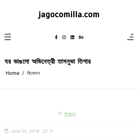
Skip
to
content
jagocomilla.com
ঘর ভাঙলো অভিনেত্রী তাসনুভা তিশার
Home
বিনোদন
In
বিনোদন
June 22, 2018
0