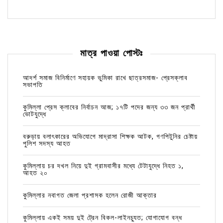
মাত্র পাওয়া পোস্টঃ
আদর্শ সমাজ বিনির্মাণে সহায়ক ভুমিকা রাখে ছাত্রসমাজ- প্রেসক্লাব
সভাপতি
কুমিল্লা প্রেস ক্লাবের নির্বাচন আজ; ১৭টি পদের জন্য ৩৩ জন প্রার্থী
ভোটযুদ্ধে
বরুড়ায় বলাৎকারের অভিযোগে মাদ্রাসা শিক্ষক আটক, গণপিটুনির চেষ্টায়
পুলিশ সদস্য আহত
কুমিল্লায় চর দখল নিয়ে দুই গ্রামবাসীর মধ্যে টেটাযুদ্ধে নিহত ১,
আহত ২০
কুমিল্লার নবাগত জেলা প্রশাসক হলেন রোজী আক্তার
কুমিল্লায় একই সময় দুই ট্রেন বিকল-লাইনচ্যুত; যোগাযোগ বন্ধ