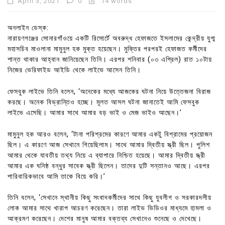
April 3, 2021
0
14 words
অনলাইন ডেস্ক:
নারায়ণগঞ্জের সোনারগাঁওয়ে একটি রিসোর্টে অবরুদ্ধ হেফাজতে ইসলামের কেন্দ্রীয় যুগ্ম
মহাসচিব মাওলানা মামুনুল হক মুক্ত হয়েছেন। মুক্তির পরপরই হেফাজত কর্মীদের
শান্ত থাকার আহ্বান জানিয়েছেন তিনি। এরপর শনিবার (০৩ এপ্রিল) রাত ১০টায়
নিজের ভেরিফাইড আইডি থেকে লাইভে আসেন তিনি।
ফেসবুক লাইভে তিনি বলেন, ‘অনেকের মধ্যে আজকের ঘটনা নিয়ে উত্তেজনা বিরাজ
করছে। অনেক বিভ্রান্তিও হচ্ছে। মূলত আসল ঘটনা জানাতেই আমি ফেসবুক
লাইভে এসেছি। আমার সাথে আমার বড় ভাই ও মেজ ভাইও আছেন।’
মামুনুল হক আরও বলেন, ‘টানা পরিশ্রমের কারণে আমার একটু বিশ্রামের প্রয়োজন
ছিল। এ কারণে আজ সেখানে গিয়েছিলাম। সাথে আমার দ্বিতীয় স্ত্রী ছিল। পুলিশ
আমার থেকে যাবতীয় তথ্য নিয়ে এ ব্যাপারে নিশ্চিত হয়েছে। আমার দ্বিতীয় স্ত্রী
আমার এক ঘনিষ্ঠ বন্ধুর সাবেক স্ত্রী ছিলেন। তাদের দুটি সন্তানও আছে। এরপর
পারিবারিকভাবে আমি তাকে বিয়ে করি।’
তিনি বলেন, ‘সেখানে স্থানীয় কিছু সংবাদকর্মীদের সাথে কিছু যুবলীগ ও সরকারদলীয়
লোক আমার সাথে খারাপ আচরণ করেছেন। তারা লাইভ ভিডিওর মাধ্যমে হামলা ও
আক্রমণ করেছেন। দেশের মানুষ আমার বক্তব্য সেখানেও শুনেছে ও দেখেছে।