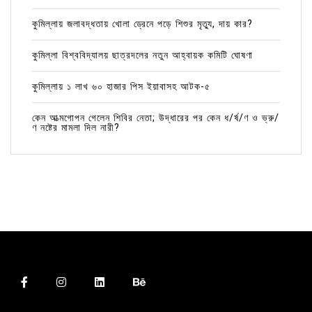
কুমিল্লায় জলাবদ্ধতায় খোলা ড্রেনে পড়ে শিশুর মৃত্যু, দায় কার?
কুমিল্লা বিশ্ববিদ্যালয় ছাত্রদলের নতুন আহ্বায়ক কমিটি ঘোষণা
কুমিল্লায় ১ লাখ ৬০ হাজার পিস ইয়াবাসহ আটক-৫
কেন আত্মগোপন গেলেন শিবির নেতা; উদ্ধারের পর কেন ধ/র্ষ/ণ ও ভ্রু/
ণ নষ্টের মামলা দিল নারী?