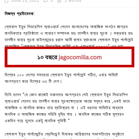
June 25, 2022
0
2 words
নিজস্ব প্রতিবেদক:
গ্লোবাল ইয়ুথ লিডারশিপ অ্যাওয়ার্ড পেলেন বাংলাদেশের সামাজিক সংগঠন জাগ্রত
মানবিকতার প্রতিষ্ঠাতা ও সাধারণ সম্পাদক ডাঃ তাহ্সীন বাহার সূচনা । শুক্রবার ডাঃ
তাহ্সীন বাহার সূচনা থাইল্যান্ডের রয়াল আর্মি ক্লাব ব্যাংককে গ্লোবাল ইয়ুথ পার্লামেন্ট
আয়োজিত “গ্লোবাল ইয়ুথ লিডারশিপ সামিট এন্ড এ্যাওয়ার্ড -২০২২” এর দ্যা
ইমার্জিং লিডারশিপ অ্যাওয়ার্ড-২০২২’ গ্রহণ করেন।
বিশ্বের ১০০ দেশের সমন্বয়ে গ্লোবাল ইয়ুথ পার্লামেন্ট গঠিত, এবার সামিটে
অংশগ্রহণ করে বিশ্বের ৩৩ টি দেশ।
তিনি বলেন “যে কোন কাজেই তরুনদের অংশগ্রহন সেই গ্লোবাল ইয়ুথ লিডারশিপ
অ্যাওয়ার্ড পেলেন ডাঃ তাহ্সীন বাহার সূচনাক্ষেত্রকে আরো সমৃদ্ধ করে ,একই ভাবে
সামাজিক ও মানবিক কাজও তার ব্যতিক্রম না । এই ধরনের সামিটের মাধ্যমে
মানবিক ও সামাজিক কাজের পরিধি বৃদ্ধি পায় । মানবিক কাজের সঠিক মূল্যয়ন
একদিন গড়ে তুলবে একটু মানবিক পৃথিবী “
গ্লোবাল ইয়ুথ পার্লামেন্টের প্রেসিডেন্ট দিবাকর আরিয়ালের সভাপতিত্বে অনুষ্ঠানে