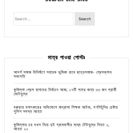
Search
for:
মাত্র পাওয়া পোস্টঃ
আদর্শ সমাজ বিনির্মাণে সহায়ক ভুমিকা রাখে ছাত্রসমাজ- প্রেসক্লাব
সভাপতি
কুমিল্লা প্রেস ক্লাবের নির্বাচন আজ; ১৭টি পদের জন্য ৩৩ জন প্রার্থী
ভোটযুদ্ধে
বরুড়ায় বলাৎকারের অভিযোগে মাদ্রাসা শিক্ষক আটক, গণপিটুনির চেষ্টায়
পুলিশ সদস্য আহত
কুমিল্লায় চর দখল নিয়ে দুই গ্রামবাসীর মধ্যে টেটাযুদ্ধে নিহত ১,
আহত ২০