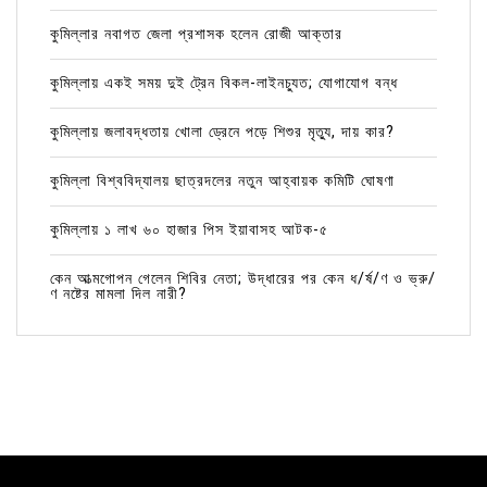
কুমিল্লার নবাগত জেলা প্রশাসক হলেন রোজী আক্তার
কুমিল্লায় একই সময় দুই ট্রেন বিকল-লাইনচ্যুত; যোগাযোগ বন্ধ
কুমিল্লায় জলাবদ্ধতায় খোলা ড্রেনে পড়ে শিশুর মৃত্যু, দায় কার?
কুমিল্লা বিশ্ববিদ্যালয় ছাত্রদলের নতুন আহ্বায়ক কমিটি ঘোষণা
কুমিল্লায় ১ লাখ ৬০ হাজার পিস ইয়াবাসহ আটক-৫
কেন আত্মগোপন গেলেন শিবির নেতা; উদ্ধারের পর কেন ধ/র্ষ/ণ ও ভ্রু/
ণ নষ্টের মামলা দিল নারী?