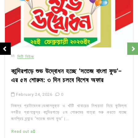
In
সিটি নিউজ
কান্দিরপাড়ে শুভ উদ্বোধন হচ্ছে ‘সতেজ বাংলা ফুড’-
এর ৫ম শোরুম: ৩ দিন চলবে বিশেষ অফার
February 24, 2026
0
নিজস্ব প্রতিবেদক:ভেজালমুক্ত ও খাঁটি খাবারের নিশ্চয়তা নিয়ে কুমিল্লা
নগরীর প্রাণকেন্দ্র কান্দিরপাড়ে ৫ম শোরুমের যাত্রা শুরু করতে যাচ্ছে
জনপ্রিয় ব্র্যান্ড ‘সতেজ বাংলা ফুড’।...
Read out all