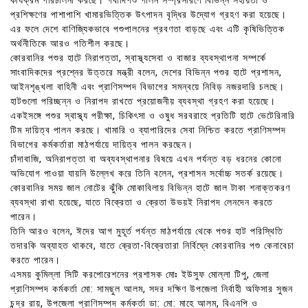
কার্যক্রম পরিচালনা করছে। গবাদিপশু পালন সম্প্রসারণে বিভিন্ন সহায়তা ও
প্রশিক্ষণের পাশাপাশি খামারভিত্তিক উৎপাদন বৃদ্ধির উদ্যোগ গ্রহণ করা হয়েছে।
এর ফলে দেশে বাণিজ্যিকভাবে পশুপালনের প্রবণতা বাড়ছে এবং এটি কৃষিভিত্তিক
অর্থনীতিকে আরও গতিশীল করছে।
কোরবানির পশুর হাটে নিরাপত্তা, স্বাস্থ্যসেবা ও বাজার ব্যবস্থাপনা সম্পর্কে
সাংবাদিকদের প্রশ্নের উত্তরে মন্ত্রী বলেন, দেশের বিভিন্ন পশুর হাটে প্রশাসন,
আইনশৃঙ্খলা বাহিনী এবং প্রাণিসম্পদ বিভাগের সমন্বয়ে নিবিড় নজরদারি চলছে।
হাটগুলো পরিচ্ছন্ন ও নিরাপদ রাখতে প্রয়োজনীয় ব্যবস্থা গ্রহণ করা হয়েছে।
একইসঙ্গে পশুর স্বাস্থ্য পরীক্ষা, চিকিৎসা ও ওষুধ সরবরাহে প্রতিটি হাটে ভেটেরিনারি
টিম দায়িত্ব পালন করছে। খামারি ও ব্যাপারিদের সেবা নিশ্চিত করতে প্রাণিসম্পদ
বিভাগের কর্মকর্তারা মাঠপর্যায়ে দায়িত্ব পালন করছেন।
চাঁদাবাজি, অনিরাপত্তা বা অব্যবস্থাপনার বিষয়ে এখন পর্যন্ত বড় ধরনের কোনো
অভিযোগ পাওয়া যায়নি উল্লেখ করে তিনি বলেন, প্রশাসন সর্বোচ্চ সতর্ক রয়েছে।
কোরবানির সময় জাল নোটের ঝুঁকি মোকাবিলায় বিভিন্ন হাটে জাল টাকা শনাক্তকরণ
ব্যবস্থা রাখা হয়েছে, যাতে বিক্রেতা ও ক্রেতা উভয়ই নিরাপদ লেনদেন করতে
পারেন।
তিনি আরও বলেন, ঈদের আগ মুহূর্ত পর্যন্ত মাঠপর্যায়ে থেকে পশুর হাট পরিস্থিতি
তদারকি অব্যাহত থাকবে, যাতে ক্রেতা-বিক্রেতারা নির্বিঘ্নে কোরবানির পশু কেনাবেচা
করতে পারেন।
এসময় কুমিল্লা সিটি করপোরেশনের প্রশাসক মোঃ ইউসুফ মোল্লা টিপু, জেলা
প্রাণিসম্পদ কর্মকর্তা মো: সামছুল আলম, সদর দক্ষিণ উপজেলা নির্বাহী অফিসার সুজন
চন্দ্র রায়, উপজেলা প্রাণিসম্পদ কর্মকর্তা ডা: মো: মাহে আলম, বিএনপি ও