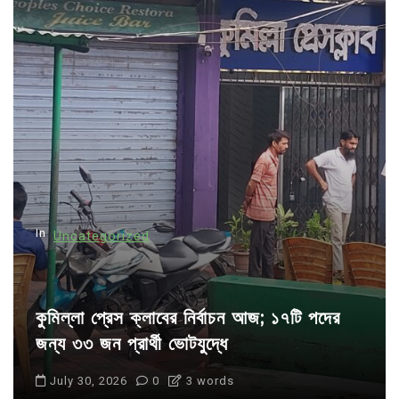
v
i
g
a
t
i
o
n
In
Uncategorized
কুমিল্লা প্রেস ক্লাবের নির্বাচন আজ; ১৭টি পদের
জন্য ৩৩ জন প্রার্থী ভোটযুদ্ধে
July 30, 2026
0
3 words