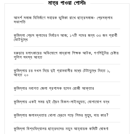
মাত্র পাওয়া পোস্টঃ
আদর্শ সমাজ বিনির্মাণে সহায়ক ভুমিকা রাখে ছাত্রসমাজ- প্রেসক্লাব
সভাপতি
কুমিল্লা প্রেস ক্লাবের নির্বাচন আজ; ১৭টি পদের জন্য ৩৩ জন প্রার্থী
ভোটযুদ্ধে
বরুড়ায় বলাৎকারের অভিযোগে মাদ্রাসা শিক্ষক আটক, গণপিটুনির চেষ্টায়
পুলিশ সদস্য আহত
কুমিল্লায় চর দখল নিয়ে দুই গ্রামবাসীর মধ্যে টেটাযুদ্ধে নিহত ১,
আহত ২০
কুমিল্লার নবাগত জেলা প্রশাসক হলেন রোজী আক্তার
কুমিল্লায় একই সময় দুই ট্রেন বিকল-লাইনচ্যুত; যোগাযোগ বন্ধ
কুমিল্লায় জলাবদ্ধতায় খোলা ড্রেনে পড়ে শিশুর মৃত্যু, দায় কার?
কুমিল্লা বিশ্ববিদ্যালয় ছাত্রদলের নতুন আহ্বায়ক কমিটি ঘোষণা