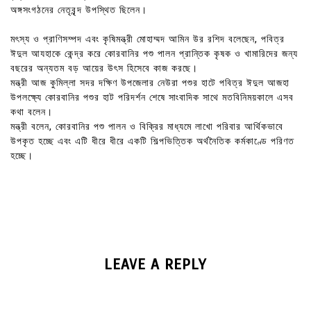
অঙ্গসংগঠনের নেতৃবৃন্দ উপস্থিত ছিলেন।
মৎস্য ও প্রাণিসম্পদ এবং কৃষিমন্ত্রী মোহাম্মদ আমিন উর রশিদ বলেছেন, পবিত্র
ঈদুল আযহাকে কেন্দ্র করে কোরবানির পশু পালন প্রান্তিক কৃষক ও খামারিদের জন্য
বছরের অন্যতম বড় আয়ের উৎস হিসেবে কাজ করছে।
মন্ত্রী আজ কুমিল্লা সদর দক্ষিণ উপজেলার নেউরা পশুর হাটে পবিত্র ঈদুল আজহা
উপলক্ষ্যে কোরবানির পশুর হাট পরিদর্শন শেষে সাংবাদিক সাথে মতবিনিময়কালে এসব
কথা বলেন।
মন্ত্রী বলেন, কোরবানির পশু পালন ও বিক্রির মাধ্যমে লাখো পরিবার আর্থিকভাবে
উপকৃত হচ্ছে এবং এটি ধীরে ধীরে একটি শিল্পভিত্তিক অর্থনৈতিক কর্মকাণ্ডে পরিণত
হচ্ছে।
LEAVE A REPLY