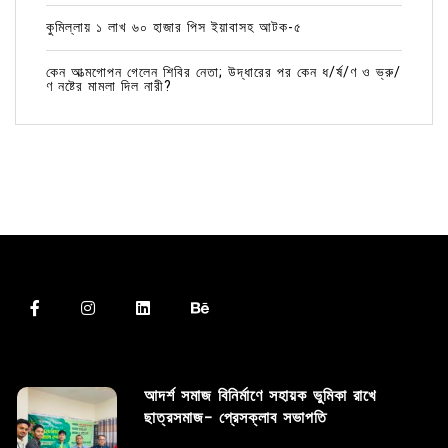
কুমিল্লায় ১ লাখ ৬০ হাজার পিস ইয়াবাসহ আটক-৫
কেন আত্মগোপন গেলেন শিবির নেতা; উদ্ধারের পর কেন ধ/র্ষ/ণ ও ভ্রু/
ণ নষ্টের মামলা দিল নারী?
আদর্শ সমাজ বিনির্মাণে সহায়ক ভুমিকা রাখে
ছাত্রসমাজ- প্রেসক্লাব সভাপতি