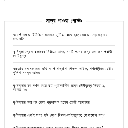
মাত্র পাওয়া পোস্টঃ
আদর্শ সমাজ বিনির্মাণে সহায়ক ভুমিকা রাখে ছাত্রসমাজ- প্রেসক্লাব
সভাপতি
কুমিল্লা প্রেস ক্লাবের নির্বাচন আজ; ১৭টি পদের জন্য ৩৩ জন প্রার্থী
ভোটযুদ্ধে
বরুড়ায় বলাৎকারের অভিযোগে মাদ্রাসা শিক্ষক আটক, গণপিটুনির চেষ্টায়
পুলিশ সদস্য আহত
কুমিল্লায় চর দখল নিয়ে দুই গ্রামবাসীর মধ্যে টেটাযুদ্ধে নিহত ১,
আহত ২০
কুমিল্লার নবাগত জেলা প্রশাসক হলেন রোজী আক্তার
কুমিল্লায় একই সময় দুই ট্রেন বিকল-লাইনচ্যুত; যোগাযোগ বন্ধ