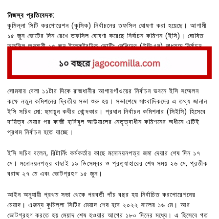
নিজস্ব প্রতিবেদক:
কুমিল্লা সিটি করপোরেশন (কুসিক) নির্বাচনের তফসিল ঘোষণা করা হয়েছে। আগামী
১৫ জুন ভোটের দিন রেখে তফসিল ঘোষণা করেছে নির্বাচন কমিশন (ইসি)। ঘোষিত
তফসিল অনুযায়ী ১৫ জুন ইলেকট্রনিক ভোটিং মেশিনের (ইভিএম) মাধ্যমে নির্বাচন
অনুষ্ঠিত হবে।
সোমবার বেলা ১১টার দিকে রাজধানীর আগারগাঁওয়ের নির্বাচন ভবনে ইসি সম্মেলন
কক্ষে নতুন কমিশনের দ্বিতীয় সভা শুরু হয়। সভাশেষে সাংবাদিকদের এ তথ্য জানান
ইসি সচিব মো: হুমায়ুন কবীর খোন্দকার। প্রধান নির্বাচন কমিশনার (সিইসি) হিসেবে
দায়িত্ব নেয়ার পর কাজী হাবিবুল আউয়ালের নেতৃত্বাধীন কমিশনের অধীনে এটিই
প্রথম নির্বাচন হতে যাচ্ছে।
ইসি সচিব বলেন, রিটার্নিং কর্মকর্তার কাছে মনোনয়নপত্র জমা দেয়ার শেষ দিন ১৭
মে। মনোনয়নপত্র বাছাই ১৯ ডিসেম্বর ও প্রত্যাহারের শেষ সময় ২৬ মে, প্রতীক
বরাদ্দ ২৭ মে এবং ভোটগ্রহণ ১৫ জুন।
আইন অনুযায়ী প্রথম সভা থেকে পরবর্তী পাঁচ বছর হয় নির্বাচিত করপোরেশনের
মেয়াদ। এজন্য কুমিল্লা সিটির মেয়াদ শেষ হবে ২০২২ সালের ১৬ মে। আর
ভোটগ্রহণ করতে হয় মেয়াদ শেষ হওয়ার আগের ১৮০ দিনের মধ্যে। এ হিসেবে গত