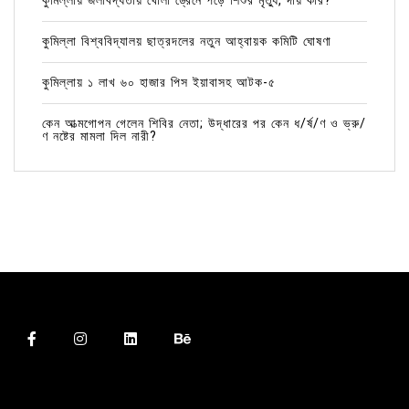
কুমিল্লায় জলাবদ্ধতায় খোলা ড্রেনে পড়ে শিশুর মৃত্যু, দায় কার?
কুমিল্লা বিশ্ববিদ্যালয় ছাত্রদলের নতুন আহ্বায়ক কমিটি ঘোষণা
কুমিল্লায় ১ লাখ ৬০ হাজার পিস ইয়াবাসহ আটক-৫
কেন আত্মগোপন গেলেন শিবির নেতা; উদ্ধারের পর কেন ধ/র্ষ/ণ ও ভ্রু/
ণ নষ্টের মামলা দিল নারী?