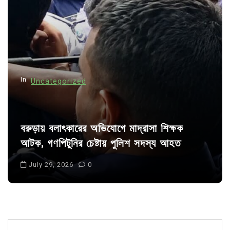
a
t
i
o
n
In
Uncategorized
বরুড়ায় বলাৎকারের অভিযোগে মাদ্রাসা শিক্ষক
আটক, গণপিটুনির চেষ্টায় পুলিশ সদস্য আহত
July 29, 2026
0