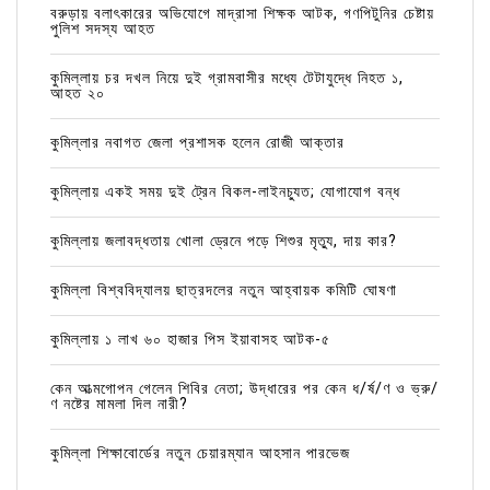
বরুড়ায় বলাৎকারের অভিযোগে মাদ্রাসা শিক্ষক আটক, গণপিটুনির চেষ্টায়
পুলিশ সদস্য আহত
কুমিল্লায় চর দখল নিয়ে দুই গ্রামবাসীর মধ্যে টেটাযুদ্ধে নিহত ১,
আহত ২০
কুমিল্লার নবাগত জেলা প্রশাসক হলেন রোজী আক্তার
কুমিল্লায় একই সময় দুই ট্রেন বিকল-লাইনচ্যুত; যোগাযোগ বন্ধ
কুমিল্লায় জলাবদ্ধতায় খোলা ড্রেনে পড়ে শিশুর মৃত্যু, দায় কার?
কুমিল্লা বিশ্ববিদ্যালয় ছাত্রদলের নতুন আহ্বায়ক কমিটি ঘোষণা
কুমিল্লায় ১ লাখ ৬০ হাজার পিস ইয়াবাসহ আটক-৫
কেন আত্মগোপন গেলেন শিবির নেতা; উদ্ধারের পর কেন ধ/র্ষ/ণ ও ভ্রু/
ণ নষ্টের মামলা দিল নারী?
কুমিল্লা শিক্ষাবোর্ডের নতুন চেয়ারম্যান আহসান পারভেজ