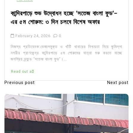
কান্দিরপাড়ে শুভ উদ্বোধন হচ্ছে ‘সতেজ বাংলা ফুড’-
এর ৫ম শোরুম: ৩ দিন চলবে বিশেষ অফার
February 24, 2026
0
নিজস্ব প্রতিবেদক:ভেজালমুক্ত ও খাঁটি খাবারের নিশ্চয়তা নিয়ে কুমিল্লা
নগরীর প্রাণকেন্দ্র কান্দিরপাড়ে ৫ম শোরুমের যাত্রা শুরু করতে যাচ্ছে
জনপ্রিয় ব্র্যান্ড ‘সতেজ বাংলা ফুড’।...
Read out all
Previous post
Next post
P
o
s
t
n
a