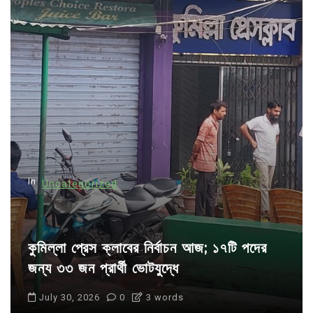
v
i
g
a
t
i
o
n
In
Uncategorized
কুমিল্লা প্রেস ক্লাবের নির্বাচন আজ; ১৭টি পদের
জন্য ৩৩ জন প্রার্থী ভোটযুদ্ধে
July 30, 2026
0
3 words