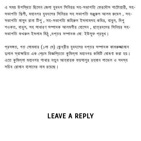
এ সময় উপস্থিত ছিলেন জেলা যুবদল সিনিয়র সহ-সভাপতি ফেরদৌস পাটোয়ারী, সহ-
সভাপতি শিল্পী, মহানগর যুবদলের সিনিয়র সহ সভাপতি মঞ্জুরুল আলম রুবেল , সহ-
সভাপতি মাসুদ রানা টিপু , সহ-সভাপতি জহিরুল ইসলামসহ কবির, বাবুল, দিপু
শওকত, বাবুল, সহ সাধারণ সম্পাদক আলমগীর হোসেন , ছাত্রদলের সিনিয়র সহ-
সভাপতি ফখরুল ইসলাম মিঠু ,দপ্তর সম্পাদক মো: ইউসুফ প্রমুখ।
প্রসঙ্গত, গত সোমবার (১লা মে) কেন্দ্রীয় যুবদলের দপ্তর সম্পাদক কামরুজ্জামান
দুলাল স্বাক্ষরিত এক প্রেস বিজ্ঞপ্তিতে কুমিল্লা মহানগর কমিটি ঘোষণা করা হয়।
এতে কুমিল্লা মহানগর শাখার নতুন আহবায়ক ফয়সালুর রহমান পাভেল ও সদস্য
সচিব রোমান হাসানের নাম রয়েছে।
LEAVE A REPLY