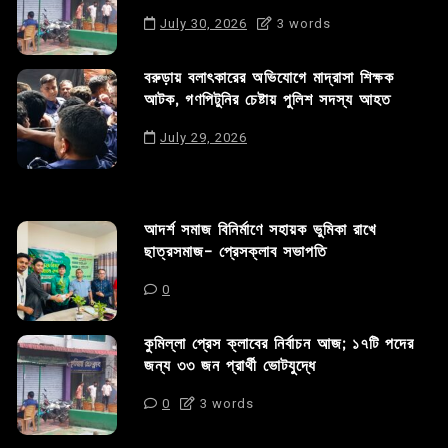
July 30, 2026
3 words
বরুড়ায় বলাৎকারের অভিযোগে মাদ্রাসা শিক্ষক
আটক, গণপিটুনির চেষ্টায় পুলিশ সদস্য আহত
July 29, 2026
আদর্শ সমাজ বিনির্মাণে সহায়ক ভুমিকা রাখে
ছাত্রসমাজ- প্রেসক্লাব সভাপতি
0
কুমিল্লা প্রেস ক্লাবের নির্বাচন আজ; ১৭টি পদের
জন্য ৩৩ জন প্রার্থী ভোটযুদ্ধে
0
3 words