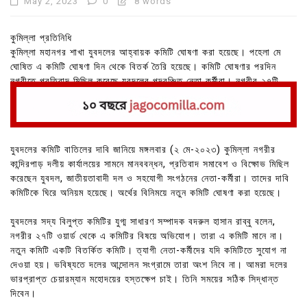
May 2, 2023
0
8 words
কুমিল্লা প্রতিনিধি
কুমিল্লা মহানগর শাখা যুবদলের আহ্বায়ক কমিটি ঘোষণা করা হয়েছে। পহেলা মে
ঘোষিত এ কমিটি ঘোষণা দিন থেকে বিতর্ক তৈরি হয়েছে। কমিটি ঘোষণার পরদিন
নগরীতে প্রতিবাদ মিছিল করেছে যুবদলের পদবঞ্চিত নেতা কর্মীরা। নগরীর ২৭টি
ওয়ার্ড থেকে হাজারও নেতাকর্মী এ বিক্ষোভে অংশ গ্রহণ করে।
যুবদলের কমিটি বাতিলের দাবি জানিয়ে মঙ্গলবার (২ মে-২০২৩) কুমিল্লা নগরীর
কান্দিরপাড় দলীয় কার্যালয়ের সামনে মানববন্ধন, প্রতিবাদ সমাবেশ ও বিক্ষোভ মিছিল
করেছেন যুবদল, জাতীয়তাবাদী দল ও সহযোগী সংগঠনের নেতা-কর্মীরা। তাদের দাবি
কমিটিকে ঘিরে অনিয়ম হয়েছে। অর্থের বিনিময়ে নতুন কমিটি ঘোষণা করা হয়েছে।
যুবদলের সদ্য বিলুপ্ত কমিটির যুগ্ম সাধারণ সম্পাদক বদরুল হাসান রাব্বু বলেন,
নগরীর ২৭টি ওয়ার্ড থেকে এ কমিটির বিষয়ে অভিযোগ। তারা এ কমিটি মানে না।
নতুন কমিটি একটি বিতর্কিত কমিটি। ত্যাগী নেতা-কর্মীদের যদি কমিটিতে সুযোগ না
দেওয়া হয়। ভবিষ্যতে দলের আন্দোলন সংগ্রামে তারা অংশ নিবে না। আমরা দলের
ভারপ্রাপ্ত চেয়ারম্যান মহোদয়ের হস্তক্ষেপ চাই। তিনি সময়ের সঠিক সিদ্ধান্ত
দিবেন।