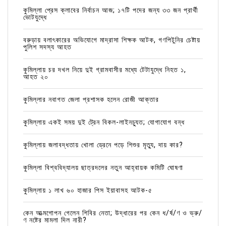
কুমিল্লা প্রেস ক্লাবের নির্বাচন আজ; ১৭টি পদের জন্য ৩৩ জন প্রার্থী
ভোটযুদ্ধে
বরুড়ায় বলাৎকারের অভিযোগে মাদ্রাসা শিক্ষক আটক, গণপিটুনির চেষ্টায়
পুলিশ সদস্য আহত
কুমিল্লায় চর দখল নিয়ে দুই গ্রামবাসীর মধ্যে টেটাযুদ্ধে নিহত ১,
আহত ২০
কুমিল্লার নবাগত জেলা প্রশাসক হলেন রোজী আক্তার
কুমিল্লায় একই সময় দুই ট্রেন বিকল-লাইনচ্যুত; যোগাযোগ বন্ধ
কুমিল্লায় জলাবদ্ধতায় খোলা ড্রেনে পড়ে শিশুর মৃত্যু, দায় কার?
কুমিল্লা বিশ্ববিদ্যালয় ছাত্রদলের নতুন আহ্বায়ক কমিটি ঘোষণা
কুমিল্লায় ১ লাখ ৬০ হাজার পিস ইয়াবাসহ আটক-৫
কেন আত্মগোপন গেলেন শিবির নেতা; উদ্ধারের পর কেন ধ/র্ষ/ণ ও ভ্রু/
ণ নষ্টের মামলা দিল নারী?