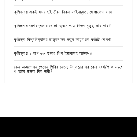
কুমিল্লায় একই সময় দুই ট্রেন বিকল-লাইনচ্যুত; যোগাযোগ বন্ধ
কুমিল্লায় জলাবদ্ধতায় খোলা ড্রেনে পড়ে শিশুর মৃত্যু, দায় কার?
কুমিল্লা বিশ্ববিদ্যালয় ছাত্রদলের নতুন আহ্বায়ক কমিটি ঘোষণা
কুমিল্লায় ১ লাখ ৬০ হাজার পিস ইয়াবাসহ আটক-৫
কেন আত্মগোপন গেলেন শিবির নেতা; উদ্ধারের পর কেন ধ/র্ষ/ণ ও ভ্রু/
ণ নষ্টের মামলা দিল নারী?