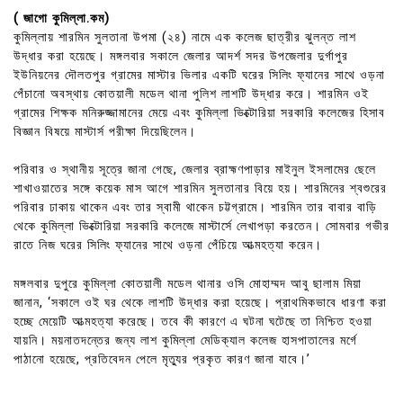
( জাগো কুমিল্লা.কম)
কুমিল্লায় শারমিন সুলতানা উপমা (২৪) নামে এক কলেজ ছাত্রীর ঝুলন্ত লাশ
উদ্ধার করা হয়েছে। মঙ্গলবার সকালে জেলার আদর্শ সদর উপজেলার দুর্গাপুর
ইউনিয়নের দৌলতপুর গ্রামের মাস্টার ভিলার একটি ঘরের সিলিং ফ্যানের সাথে ওড়না
পেঁচানো অবস্থায় কোতয়ালী মডেল থানা পুলিশ লাশটি উদ্ধার করে। শারমিন ওই
গ্রামের শিক্ষক মনিরুজ্জামানের মেয়ে এবং কুমিল্লা ভিক্টোরিয়া সরকারি কলেজের হিসাব
বিজ্ঞান বিষয়ে মাস্টার্স পরীক্ষা দিয়েছিলেন।
পরিবার ও স্থানীয় সূত্রে জানা গেছে, জেলার ব্রাহ্মণপাড়ার মাইনুল ইসলামের ছেলে
শাখাওয়াতের সঙ্গে কয়েক মাস আগে শারমিন সুলতানার বিয়ে হয়। শারমিনের শ্বশুরের
পরিবার ঢাকায় থাকেন এবং তার স্বামী থাকেন চট্টগ্রামে। শারমিন তার বাবার বাড়ি
থেকে কুমিল্লা ভিক্টোরিয়া সরকারি কলেজে মাস্টার্সে লেখাপড়া করতেন। সোমবার গভীর
রাতে নিজ ঘরের সিলিং ফ্যানের সাথে ওড়না পেঁচিয়ে আত্মহত্যা করেন।
মঙ্গলবার দুপুরে কুমিল্লা কোতয়ালী মডেল থানার ওসি মোহাম্মদ আবু ছালাম মিয়া
জানান, ‘সকালে ওই ঘর থেকে লাশটি উদ্ধার করা হয়েছে। প্রাথমিকভাবে ধারণা করা
হচ্ছে মেয়েটি আত্মহত্যা করেছে। তবে কী কারণে এ ঘটনা ঘটেছে তা নিশ্চিত হওয়া
যায়নি। ময়নাতদন্তের জন্য লাশ কুমিল্লা মেডিক্যাল কলেজ হাসপাতালের মর্গে
পাঠানো হয়েছে, প্রতিবেদন পেলে মৃত্যুর প্রকৃত কারণ জানা যাবে।’