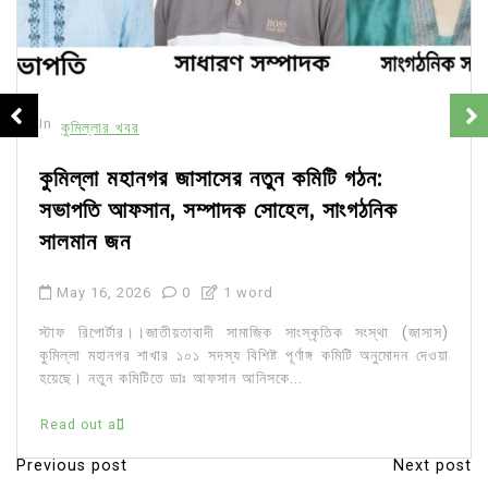
In
কুমিল্লার খবর
কুমিল্লা মহানগর জাসাসের নতুন কমিটি গঠন:
সভাপতি আফসান, সম্পাদক সোহেল, সাংগঠনিক
সালমান জন
May 16, 2026
0
1 word
স্টাফ রিপোর্টার।।জাতীয়তাবাদী সামাজিক সাংস্কৃতিক সংস্থা (জাসাস)
কুমিল্লা মহানগর শাখার ১০১ সদস্য বিশিষ্ট পূর্ণাঙ্গ কমিটি অনুমোদন দেওয়া
হয়েছে। নতুন কমিটিতে ডাঃ আফসান আনিসকে...
Read out all
Previous post
Next post
P