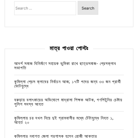
Search
for:
মাত্র পাওয়া পোস্টঃ
আদর্শ সমাজ বিনির্মাণে সহায়ক ভুমিকা রাখে ছাত্রসমাজ- প্রেসক্লাব
সভাপতি
কুমিল্লা প্রেস ক্লাবের নির্বাচন আজ; ১৭টি পদের জন্য ৩৩ জন প্রার্থী
ভোটযুদ্ধে
বরুড়ায় বলাৎকারের অভিযোগে মাদ্রাসা শিক্ষক আটক, গণপিটুনির চেষ্টায়
পুলিশ সদস্য আহত
কুমিল্লায় চর দখল নিয়ে দুই গ্রামবাসীর মধ্যে টেটাযুদ্ধে নিহত ১,
আহত ২০
কুমিল্লার নবাগত জেলা প্রশাসক হলেন রোজী আক্তার