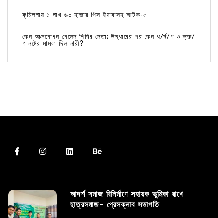
কুমিল্লায় ১ লাখ ৬০ হাজার পিস ইয়াবাসহ আটক-৫
কেন আত্মগোপন গেলেন শিবির নেতা; উদ্ধারের পর কেন ধ/র্ষ/ণ ও ভ্রু/
ণ নষ্টের মামলা দিল নারী?
আদর্শ সমাজ বিনির্মাণে সহায়ক ভুমিকা রাখে
ছাত্রসমাজ- প্রেসক্লাব সভাপতি