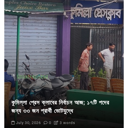
v
i
g
a
t
i
o
n
In
Uncategorized
কুমিল্লা প্রেস ক্লাবের নির্বাচন আজ; ১৭টি পদের
জন্য ৩৩ জন প্রার্থী ভোটযুদ্ধে
July 30, 2026
0
3 words