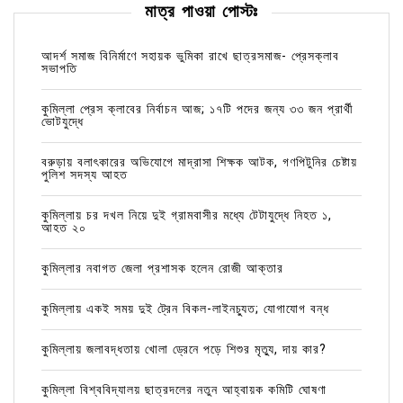
মাত্র পাওয়া পোস্টঃ
আদর্শ সমাজ বিনির্মাণে সহায়ক ভুমিকা রাখে ছাত্রসমাজ- প্রেসক্লাব
সভাপতি
কুমিল্লা প্রেস ক্লাবের নির্বাচন আজ; ১৭টি পদের জন্য ৩৩ জন প্রার্থী
ভোটযুদ্ধে
বরুড়ায় বলাৎকারের অভিযোগে মাদ্রাসা শিক্ষক আটক, গণপিটুনির চেষ্টায়
পুলিশ সদস্য আহত
কুমিল্লায় চর দখল নিয়ে দুই গ্রামবাসীর মধ্যে টেটাযুদ্ধে নিহত ১,
আহত ২০
কুমিল্লার নবাগত জেলা প্রশাসক হলেন রোজী আক্তার
কুমিল্লায় একই সময় দুই ট্রেন বিকল-লাইনচ্যুত; যোগাযোগ বন্ধ
কুমিল্লায় জলাবদ্ধতায় খোলা ড্রেনে পড়ে শিশুর মৃত্যু, দায় কার?
কুমিল্লা বিশ্ববিদ্যালয় ছাত্রদলের নতুন আহ্বায়ক কমিটি ঘোষণা