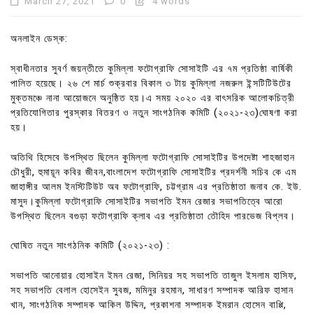
March 27, 2021
0
4 words
অনলাইন ডেস্ক:
স্বাধীনতার সুবর্ণ জয়ন্তীতে কুমিল্লা ফটোগ্রাফি সোসাইটি এর ৭ম প্রতিষ্ঠা বার্ষিকী
পালিত হয়েছে। ২৬ শে মার্চ শুক্রবার বিকাল ৩ টায় কুমিল্লা নজরুল ইন্সটিটিউটের
মুক্তমঞ্চে নানা আয়োজনে অনুষ্ঠিত হয়।এ সময় ২০২০ এর বাৎসরিক আলোকচিত্রী
প্রতিযোগিতার পুরস্কার বিতরণ ও নতুন সাংগঠনিক কমিটি (২০২১-২৩)ঘোষণা করা
হয়।
অতিথি হিসেবে উপস্থিত ছিলেন কুমিল্লা ফটোগ্রাফি সোসাইটির উপদেষ্টা শাহজাহান
চৌধুরী, হুমায়ূন কবির জীবন,বাংলাদেশ ফটোগ্রাফি সোসাইটির প্রদর্শনী সচিব কে এম
জাহাঙ্গীর আলম ইনস্টিটিউট অব ফটোগ্রাফি, চট্টগ্রাম এর প্রতিষ্ঠাতা জনাব কে. ইউ.
মাসুদ।কুমিল্লা ফটোগ্রাফি সোসাইটির সভাপতি ইমন রেজার সভাপতিত্বে আরো
উপস্থিত ছিলেন বগুড়া ফটোগ্রাফি ক্লাব এর প্রতিষ্ঠাতা তৌহিদ পারভেজ বিপ্লব।
ঘোষিত নতুন সাংগঠনিক কমিটি (২০২১-২৩) :
সভাপতি আনোয়ার হোসাইন ইমন রেজা, সিনিয়র সহ সভাপতি তাজুল ইসলাম হাসিফ,
সহ সভাপতি বেলাল হোসেইন সুবজ, মমিনুর রহমান, সাধারণ সম্পাদক আরিফ হাসান
খান, সাংগঠনিক সম্পাদক আকিল উদ্দিন, প্রকাশনা সম্পাদক ইমরান হোসেন বাপ্পি,