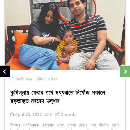
In
আর্দশ সদর
কুমিল্লার খবর
কুমিল্লায় ফেরার পথে মধ্যরাতে নিখোঁজ সকালে
রক্তাক্ত মরদেহ উদ্ধার
April 25, 2026
0
2 words
নিজস্ব প্রতিবেদক: চট্টগ্রাম থেকে ঢাকায় ফেরার পথে নিখোঁজ বুলেট