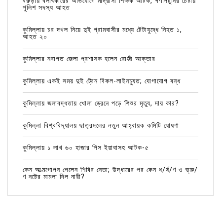
বরুড়ায় বলাৎকারের অভিযোগে মাদ্রাসা শিক্ষক আটক, গণপিটুনির চেষ্টায়
পুলিশ সদস্য আহত
কুমিল্লায় চর দখল নিয়ে দুই গ্রামবাসীর মধ্যে টেটাযুদ্ধে নিহত ১,
আহত ২০
কুমিল্লার নবাগত জেলা প্রশাসক হলেন রোজী আক্তার
কুমিল্লায় একই সময় দুই ট্রেন বিকল-লাইনচ্যুত; যোগাযোগ বন্ধ
কুমিল্লায় জলাবদ্ধতায় খোলা ড্রেনে পড়ে শিশুর মৃত্যু, দায় কার?
কুমিল্লা বিশ্ববিদ্যালয় ছাত্রদলের নতুন আহ্বায়ক কমিটি ঘোষণা
কুমিল্লায় ১ লাখ ৬০ হাজার পিস ইয়াবাসহ আটক-৫
কেন আত্মগোপন গেলেন শিবির নেতা; উদ্ধারের পর কেন ধ/র্ষ/ণ ও ভ্রু/
ণ নষ্টের মামলা দিল নারী?