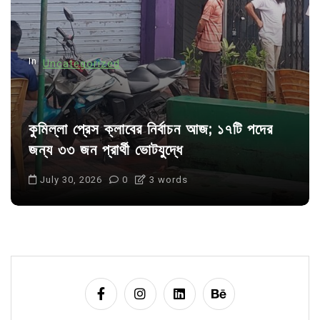
i
o
n
In
Uncategorized
কুমিল্লা প্রেস ক্লাবের নির্বাচন আজ; ১৭টি পদের
জন্য ৩৩ জন প্রার্থী ভোটযুদ্ধে
July 30, 2026
0
3 words