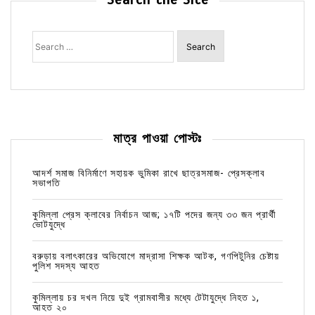
Search the Site
Search
for:
মাত্র পাওয়া পোস্টঃ
আদর্শ সমাজ বিনির্মাণে সহায়ক ভুমিকা রাখে ছাত্রসমাজ- প্রেসক্লাব
সভাপতি
কুমিল্লা প্রেস ক্লাবের নির্বাচন আজ; ১৭টি পদের জন্য ৩৩ জন প্রার্থী
ভোটযুদ্ধে
বরুড়ায় বলাৎকারের অভিযোগে মাদ্রাসা শিক্ষক আটক, গণপিটুনির চেষ্টায়
পুলিশ সদস্য আহত
কুমিল্লায় চর দখল নিয়ে দুই গ্রামবাসীর মধ্যে টেটাযুদ্ধে নিহত ১,
আহত ২০