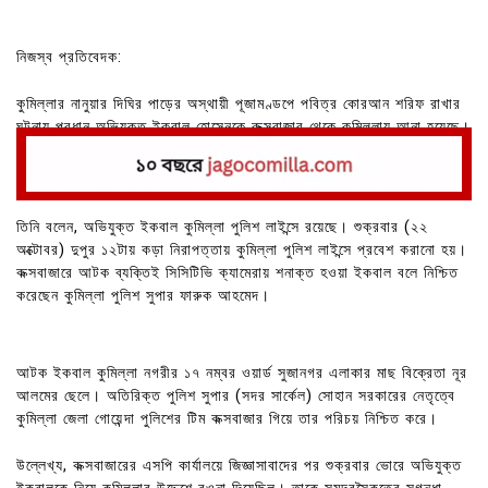
নিজস্ব প্রতিবেদক:
কুমিল্লার নানুয়ার দিঘির পাড়ের অস্থায়ী পূজামণ্ডপে পবিত্র কোরআন শরিফ রাখার
ঘটনায় প্রধান অভিযুক্ত ইকবাল হোসেনকে কক্সবাজার থেকে কুমিল্লায় আনা হয়েছে।
বিষয়টি নিশ্চিত করেছেন অতিরিক্ত পুলিশ সুপার (সদর সার্কেল) সোহান সরকার।
তিনি বলেন, অভিযুক্ত ইকবাল কুমিল্লা পুলিশ লাইন্সে রয়েছে। শুক্রবার (২২
অক্টোবর) দুপুর ১২টায় কড়া নিরাপত্তায় কুমিল্লা পুলিশ লাইন্সে প্রবেশ করানো হয়।
কক্সবাজারে আটক ব্যক্তিই সিসিটিভি ক্যামেরায় শনাক্ত হওয়া ইকবাল বলে নিশ্চিত
করেছেন কুমিল্লা পুলিশ সুপার ফারুক আহমেদ।
আটক ইকবাল কুমিল্লা নগরীর ১৭ নম্বর ওয়ার্ড সুজানগর এলাকার মাছ বিক্রেতা নূর
আলমের ছেলে। অতিরিক্ত পুলিশ সুপার (সদর সার্কেল) সোহান সরকারের নেতৃত্বে
কুমিল্লা জেলা গোয়েন্দা পুলিশের টিম কক্সবাজার গিয়ে তার পরিচয় নিশ্চিত করে।
উল্লেখ্য, কক্সবাজারের এসপি কার্যালয়ে জিজ্ঞাসাবাদের পর শুক্রবার ভোরে অভিযুক্ত