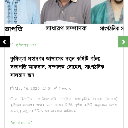
In
কুমিল্লার খবর
কুমিল্লা মহানগর জাসাসের নতুন কমিটি গঠন:
সভাপতি আফসান, সম্পাদক সোহেল, সাংগঠনিক
সালমান জন
May 16, 2026
0
1 word
স্টাফ রিপোর্টার।।জাতীয়তাবাদী সামাজিক সাংস্কৃতিক সংস্থা (জাসাস)
কুমিল্লা মহানগর শাখার ১০১ সদস্য বিশিষ্ট পূর্ণাঙ্গ কমিটি অনুমোদন দেওয়া
হয়েছে। নতুন কমিটিতে ডাঃ আফসান আনিসকে...
Read out all