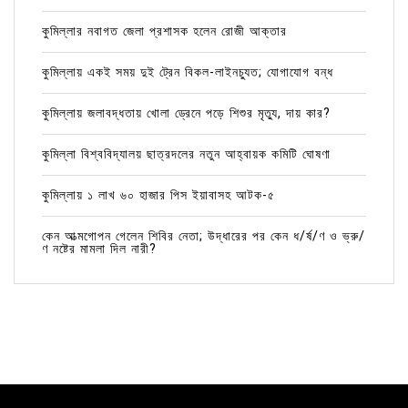
কুমিল্লার নবাগত জেলা প্রশাসক হলেন রোজী আক্তার
কুমিল্লায় একই সময় দুই ট্রেন বিকল-লাইনচ্যুত; যোগাযোগ বন্ধ
কুমিল্লায় জলাবদ্ধতায় খোলা ড্রেনে পড়ে শিশুর মৃত্যু, দায় কার?
কুমিল্লা বিশ্ববিদ্যালয় ছাত্রদলের নতুন আহ্বায়ক কমিটি ঘোষণা
কুমিল্লায় ১ লাখ ৬০ হাজার পিস ইয়াবাসহ আটক-৫
কেন আত্মগোপন গেলেন শিবির নেতা; উদ্ধারের পর কেন ধ/র্ষ/ণ ও ভ্রু/
ণ নষ্টের মামলা দিল নারী?