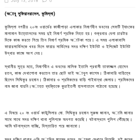
July 13, 2018
0
(অাবু সুফিয়ানরাসেল, কুমিল্লা)
কুমিল্লা নগরীর ২০নং ওয়ার্ডের কাজীপাড়া এলাকার নিমার্ণধীন ভবনের সেফটি ট্যাংকের
মালামাল উত্তোলনের সময় দুই নিমার্ণ শ্রমিক নিহত হয়। শুক্রবার বেলা চারটার
দিকে কাজ করতে গিয়ে তিন নিমার্ণ শ্রমিক অাটকা পরে। এ সময় এলাকাবাসি
ফায়ারসার্ভিসকে খবর দিলে ফায়ার সার্ভিসের সদর দক্ষিণ ইউনিট ও ইপিজেট ইউনিট
উদ্ধার কাজে অংশ নেয়।
স্থানীয় সূত্র মতে, নিমার্ণধীন এ ভবনের মালিক ইতালি প্রবাসী তাফাজ্জল হোসেন
রতন, কাজ দেখাশোনা করতেন তার ছোট ভাই অাবুল কাশেম। ঠিকাদারি দায়িত্বে
ছিলেন সিদ্দিকুর রহমান। ঠিকাদার ও শ্রমিকদের বাড়ি গাইবান্ধা জেলায়। শ্রমিকদের
নাম জানা যায়নি।অাহত ব্যক্তিকে কুচাইতলী হাসপাতালে পাঠানো হয়েছে।
এ বিষয়ে ২০ নং ওয়ার্ড কাউন্সিলার মো. সিদ্দিকুর রহমান সুরুজ জানান, অামি জানার
সাথে সাথে সদর দক্ষিণ থানা পুলিশকে অবগত করেছি। ঘটনাস্থলে পুলিশ পৌঁছেছে।
আমি ঘটনাস্থলে যাচ্ছি, বিস্তারিত পরে জানাবো।
সদর দক্ষিণ থানার ওসি অাদিল মাহমুদ বলেন, অামরা সেখানে গিয়েছি, দুই জনের