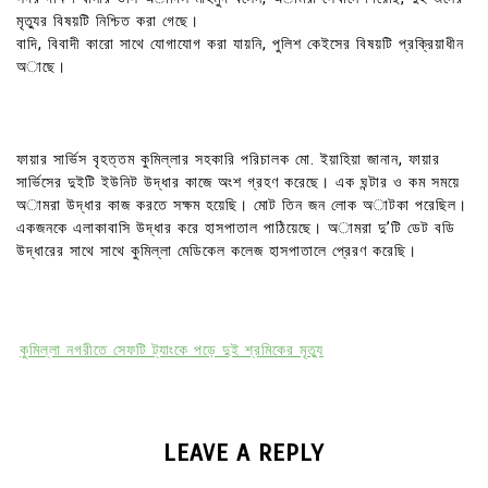
মৃত্যুর বিষয়টি নিশ্চিত করা গেছে।
বাদি, বিবাদী কারো সাথে যোগাযোগ করা যায়নি, পুলিশ কেইসের বিষয়টি প্রক্রিয়াধীন
অাছে।
ফায়ার সার্ভিস বৃহত্তম কুমিল্লার সহকারি পরিচালক মো. ইয়াহিয়া জানান, ফায়ার
সার্ভিসের দুইটি ইউনিট উদ্ধার কাজে অংশ গ্রহণ করেছে। এক ঘন্টার ও কম সময়ে
অামরা উদ্ধার কাজ করতে সক্ষম হয়েছি। মোট তিন জন লোক অাটকা পরেছিল।
একজনকে এলাকাবাসি উদ্ধার করে হাসপাতাল পাঠিয়েছে। অামরা দু’টি ডেট বডি
উদ্ধারের সাথে সাথে কুমিল্লা মেডিকেল কলেজ হাসপাতালে প্রেরণ করেছি।
কুমিল্লা নগরীতে সেফটি ট্যাংকে পড়ে দুই শ্রমিকের মৃত্যু
LEAVE A REPLY