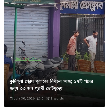
v
i
g
a
t
i
o
n
In
Uncategorized
কুমিল্লা প্রেস ক্লাবের নির্বাচন আজ; ১৭টি পদের
জন্য ৩৩ জন প্রার্থী ভোটযুদ্ধে
July 30, 2026
0
3 words