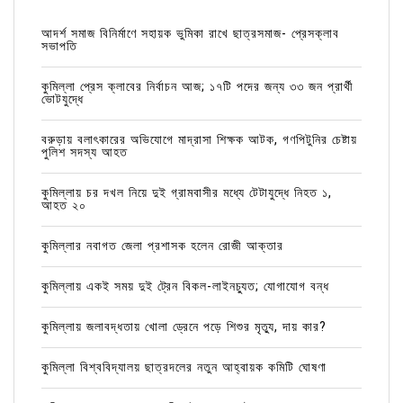
আদর্শ সমাজ বিনির্মাণে সহায়ক ভুমিকা রাখে ছাত্রসমাজ- প্রেসক্লাব
সভাপতি
কুমিল্লা প্রেস ক্লাবের নির্বাচন আজ; ১৭টি পদের জন্য ৩৩ জন প্রার্থী
ভোটযুদ্ধে
বরুড়ায় বলাৎকারের অভিযোগে মাদ্রাসা শিক্ষক আটক, গণপিটুনির চেষ্টায়
পুলিশ সদস্য আহত
কুমিল্লায় চর দখল নিয়ে দুই গ্রামবাসীর মধ্যে টেটাযুদ্ধে নিহত ১,
আহত ২০
কুমিল্লার নবাগত জেলা প্রশাসক হলেন রোজী আক্তার
কুমিল্লায় একই সময় দুই ট্রেন বিকল-লাইনচ্যুত; যোগাযোগ বন্ধ
কুমিল্লায় জলাবদ্ধতায় খোলা ড্রেনে পড়ে শিশুর মৃত্যু, দায় কার?
কুমিল্লা বিশ্ববিদ্যালয় ছাত্রদলের নতুন আহ্বায়ক কমিটি ঘোষণা