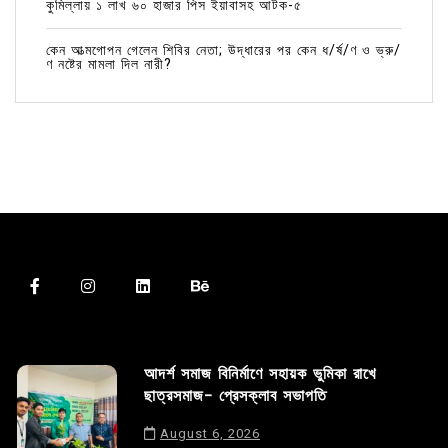
কুমিল্লায় ১ লাখ ৬০ হাজার পিস ইয়াবাসহ আটক-৫
কেন আত্মগোপন গেলেন শিবির নেতা; উদ্ধারের পর কেন ধ/র্ষ/ণ ও ভ্রু/
ণ নষ্টের মামলা দিল নারী?
আদর্শ সমাজ বিনির্মাণে সহায়ক ভুমিকা রাখে
ছাত্রসমাজ- প্রেসক্লাব সভাপতি
August 6, 2026