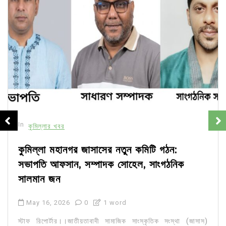
In
কুমিল্লার খবর
কুমিল্লা মহানগর জাসাসের নতুন কমিটি গঠন:
সভাপতি আফসান, সম্পাদক সোহেল, সাংগঠনিক
সালমান জন
May 16, 2026
0
1 word
স্টাফ রিপোর্টার।।জাতীয়তাবাদী সামাজিক সাংস্কৃতিক সংস্থা (জাসাস)