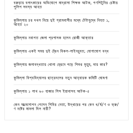
বরুড়ায় বলাৎকারের অভিযোগে মাদ্রাসা শিক্ষক আটক, গণপিটুনির চেষ্টায়
পুলিশ সদস্য আহত
কুমিল্লায় চর দখল নিয়ে দুই গ্রামবাসীর মধ্যে টেটাযুদ্ধে নিহত ১,
আহত ২০
কুমিল্লার নবাগত জেলা প্রশাসক হলেন রোজী আক্তার
কুমিল্লায় একই সময় দুই ট্রেন বিকল-লাইনচ্যুত; যোগাযোগ বন্ধ
কুমিল্লায় জলাবদ্ধতায় খোলা ড্রেনে পড়ে শিশুর মৃত্যু, দায় কার?
কুমিল্লা বিশ্ববিদ্যালয় ছাত্রদলের নতুন আহ্বায়ক কমিটি ঘোষণা
কুমিল্লায় ১ লাখ ৬০ হাজার পিস ইয়াবাসহ আটক-৫
কেন আত্মগোপন গেলেন শিবির নেতা; উদ্ধারের পর কেন ধ/র্ষ/ণ ও ভ্রু/
ণ নষ্টের মামলা দিল নারী?