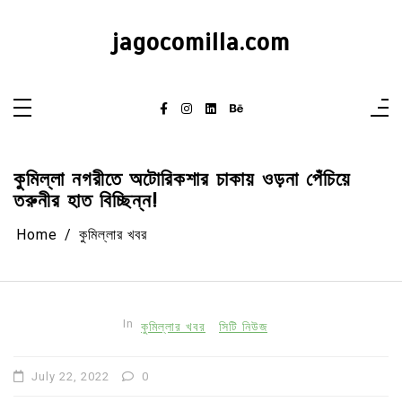
Skip
to
content
jagocomilla.com
কুমিল্লা নগরীতে অটোরিকশার চাকায় ওড়না পেঁচিয়ে
তরুনীর হাত বিচ্ছিন্ন!
Home
কুমিল্লার খবর
In
কুমিল্লার খবর
সিটি নিউজ
July 22, 2022
0