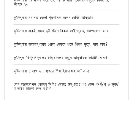
কুমিল্লায় চর দখল নিয়ে দুই গ্রামবাসীর মধ্যে টেটাযুদ্ধে নিহত ১,
আহত ২০
কুমিল্লার নবাগত জেলা প্রশাসক হলেন রোজী আক্তার
কুমিল্লায় একই সময় দুই ট্রেন বিকল-লাইনচ্যুত; যোগাযোগ বন্ধ
কুমিল্লায় জলাবদ্ধতায় খোলা ড্রেনে পড়ে শিশুর মৃত্যু, দায় কার?
কুমিল্লা বিশ্ববিদ্যালয় ছাত্রদলের নতুন আহ্বায়ক কমিটি ঘোষণা
কুমিল্লায় ১ লাখ ৬০ হাজার পিস ইয়াবাসহ আটক-৫
কেন আত্মগোপন গেলেন শিবির নেতা; উদ্ধারের পর কেন ধ/র্ষ/ণ ও ভ্রু/
ণ নষ্টের মামলা দিল নারী?