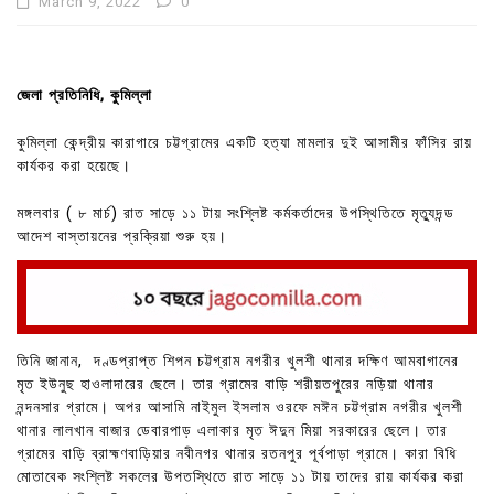
March 9, 2022
0
জেলা প্রতিনিধি, কুমিল্লা
কুমিল্লা কেন্দ্রীয় কারাগারে চট্টগ্রামের একটি হত্যা মামলার দুই আসামীর ফাঁসির রায়
কার্যকর করা হয়েছে।
মঙ্গলবার ( ৮ মার্চ) রাত সাড়ে ১১ টায় সংশ্লিষ্ট কর্মকর্তাদের উপস্থিতিতে মৃত্যুদন্ড
আদেশ বাস্তায়নের প্রক্রিয়া শুরু হয়।
বিষয়টি নিশ্চিত করেছেন কুমিল্লার সিনিয়র জেল সুপার শাহজাহান আহমেদ।
তিনি জানান, দণ্ডপ্রাপ্ত শিপন চট্টগ্রাম নগরীর খুলশী থানার দক্ষিণ আমবাগানের
মৃত ইউনুছ হাওলাদারের ছেলে। তার গ্রামের বাড়ি শরীয়তপুরের নড়িয়া থানার
নন্দনসার গ্রামে। অপর আসামি নাইমুল ইসলাম ওরফে মঈন চট্টগ্রাম নগরীর খুলশী
থানার লালখান বাজার ডেবারপাড় এলাকার মৃত ঈদুন মিয়া সরকারের ছেলে। তার
গ্রামের বাড়ি ব্রাহ্মণবাড়িয়ার নবীনগর থানার রতনপুর পূর্বপাড়া গ্রামে। কারা বিধি
মোতাবেক সংশ্লিষ্ট সকলের উপতস্থিতে রাত সাড়ে ১১ টায় তাদের রায় কার্যকর করা