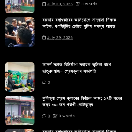
July 30, 2026
3 words
বরুড়ায় বলাৎকারের অভিযোগে মাদ্রাসা শিক্ষক
আটক, গণপিটুনির চেষ্টায় পুলিশ সদস্য আহত
July 29, 2026
আদর্শ সমাজ বিনির্মাণে সহায়ক ভুমিকা রাখে
ছাত্রসমাজ- প্রেসক্লাব সভাপতি
0
কুমিল্লা প্রেস ক্লাবের নির্বাচন আজ; ১৭টি পদের
জন্য ৩৩ জন প্রার্থী ভোটযুদ্ধে
0
3 words