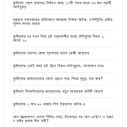
কুমিল্লা প্রেস ক্লাবের নির্বাচন আজ; ১৭টি পদের জন্য ৩৩ জন প্রার্থী
ভোটযুদ্ধে
বরুড়ায় বলাৎকারের অভিযোগে মাদ্রাসা শিক্ষক আটক, গণপিটুনির চেষ্টায়
পুলিশ সদস্য আহত
কুমিল্লায় চর দখল নিয়ে দুই গ্রামবাসীর মধ্যে টেটাযুদ্ধে নিহত ১,
আহত ২০
কুমিল্লার নবাগত জেলা প্রশাসক হলেন রোজী আক্তার
কুমিল্লায় একই সময় দুই ট্রেন বিকল-লাইনচ্যুত; যোগাযোগ বন্ধ
কুমিল্লায় জলাবদ্ধতায় খোলা ড্রেনে পড়ে শিশুর মৃত্যু, দায় কার?
কুমিল্লা বিশ্ববিদ্যালয় ছাত্রদলের নতুন আহ্বায়ক কমিটি ঘোষণা
কুমিল্লায় ১ লাখ ৬০ হাজার পিস ইয়াবাসহ আটক-৫
কেন আত্মগোপন গেলেন শিবির নেতা; উদ্ধারের পর কেন ধ/র্ষ/ণ ও ভ্রু/
ণ নষ্টের মামলা দিল নারী?