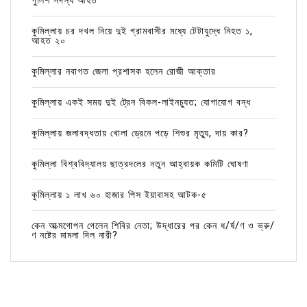
পুলিশ সদস্য আহত
কুমিল্লায় চর দখল নিয়ে দুই গ্রামবাসীর মধ্যে টেটাযুদ্ধে নিহত ১,
আহত ২০
কুমিল্লার নবাগত জেলা প্রশাসক হলেন রোজী আক্তার
কুমিল্লায় একই সময় দুই ট্রেন বিকল-লাইনচ্যুত; যোগাযোগ বন্ধ
কুমিল্লায় জলাবদ্ধতায় খোলা ড্রেনে পড়ে শিশুর মৃত্যু, দায় কার?
কুমিল্লা বিশ্ববিদ্যালয় ছাত্রদলের নতুন আহ্বায়ক কমিটি ঘোষণা
কুমিল্লায় ১ লাখ ৬০ হাজার পিস ইয়াবাসহ আটক-৫
কেন আত্মগোপন গেলেন শিবির নেতা; উদ্ধারের পর কেন ধ/র্ষ/ণ ও ভ্রু/
ণ নষ্টের মামলা দিল নারী?