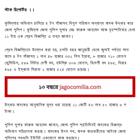
স্টাফ রিপোর্টার ।।
কুমিল্লায় অভিযান চালিয়ে ৪ টন গাঁজাসহ বিপুল পরিমান অন্যান্য মাদক উদ্ধার করে
জেলা পুলিশ। কুমিল্লা জেলা পুলিশ সুপার মোঃ ফারুক আহমেদ আজ বৃহস্পতিবার বেলা
১১ টায় এক প্রেস বিজ্ঞপ্তি এ তথ্য জানান।
প্রেস বিজ্ঞপ্তিতে উল্লেখ করা হয়, চলতি বছর জানুয়ারী থেকে জুলাই পর্যন্ত সাত
মাসে ৪ টন গাঁজাসহ ১ লাখ ৪৮ হাজার ৩৩২ পিস ইয়াবা, ৮ হাজার ৭১০ বোতল
ফেন্সিডিল, ৫৬৯ লিটার দেশী মদ, হউস্কি ৩০৬ বোতল, বিদেশী মদ ৪৬৫, বিয়ার
৪৬৫ ও ইস্কাফ সিরাফ ২ হাজার ৫২৪ বোতল রয়েছে।
এসব মাদক বহন ও বিক্রির দায়ে ২ হাজার ১৬৬ জনকে গ্রেফতার করা হয়।
উদ্ধার মাদকের আনুমানিক মূল্য ধরা হয়েছে ১১ কোটি ৪৩ লাখ ৫০ হাজার ৬ শ
টাকা।
পুলিশ সুপার ফারুক আহমেদ জানান, জেলা পুলিশ প্রতিদিনই মাদকের বিরুদ্ধে
অভিযান পরিচালনা করছে। মাদকের উৎস পথ, মাদক কারবারীদের আটকে জেলা
পুলিশের সবগুলি ইউনিট একযোগে কাজ করছেন।