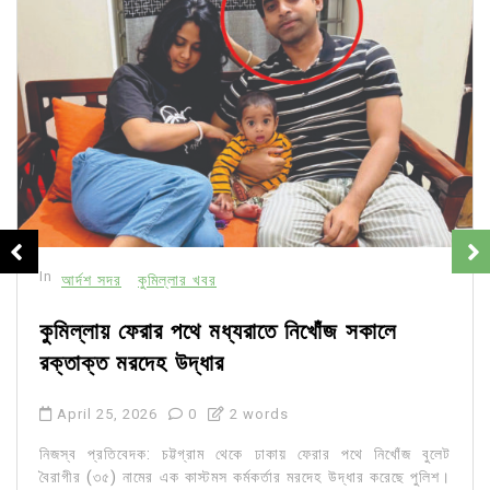
In
আর্দশ সদর
কুমিল্লার খবর
কুমিল্লায় ফেরার পথে মধ্যরাতে নিখোঁজ সকালে
রক্তাক্ত মরদেহ উদ্ধার
April 25, 2026
0
2 words
নিজস্ব প্রতিবেদক: চট্টগ্রাম থেকে ঢাকায় ফেরার পথে নিখোঁজ বুলেট
বৈরাগীর (৩৫) নামের এক কাস্টমস কর্মকর্তার মরদেহ উদ্ধার করেছে পুলিশ।