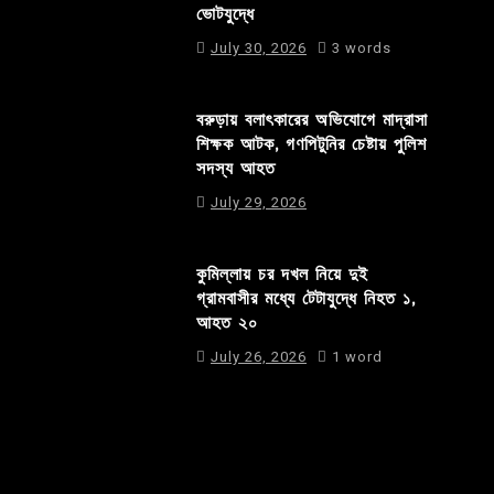
ভোটযুদ্ধে
July 30, 2026
3 words
বরুড়ায় বলাৎকারের অভিযোগে মাদ্রাসা
শিক্ষক আটক, গণপিটুনির চেষ্টায় পুলিশ
সদস্য আহত
July 29, 2026
কুমিল্লায় চর দখল নিয়ে দুই
গ্রামবাসীর মধ্যে টেটাযুদ্ধে নিহত ১,
আহত ২০
July 26, 2026
1 word