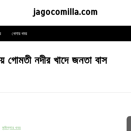
jagocomilla.com
র
খেলার খবর
িয়ে গোমতী নদীর খাদে জনতা বাস
কুমিল্লার খবর