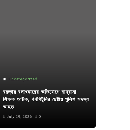
In
Uncategorized
In
Uncategor
বরুড়ায় বলাৎকারের অভিযোগে মাদ্রাসা
শিক্ষক আটক, গণপিটুনির চেষ্টায় পুলিশ সদস্য
কুমিল্লা প্র
আহত
পদের জন্য ৩৩
July 29, 2026
0
July 30, 20