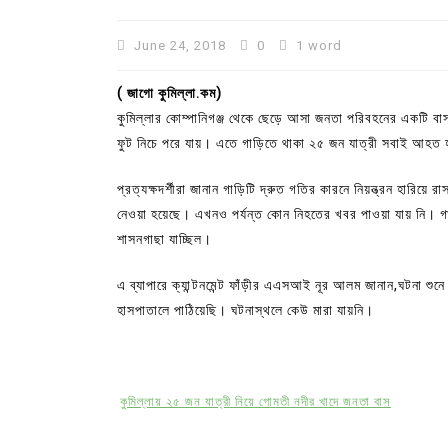
June 24, 2018
0
1 word
( জাগো কুমিল্লা.কম)
কুমিল্লার কোম্পানিগঞ্জ থেকে ছেড়ে আসা জনতা পরিবহনের একটি বাস
ফুট নিচে পরে যায়। এতে গাড়িতে থাকা ২৫ জন যাত্রী সবাই আহত
প্রত্যক্ষদর্শীরা জানান গাড়িটি দ্রুত গতির কারনে নিয়ন্ত্রন হার
নেওয়া হয়েছে। এখনও পর্যন্ত কোন নিহতের খবর পাওয়া যায় নি। গা
শাসনগাছা যাচ্ছিল।
In
Uncategorized
এ ব্যাপারে ক্যান্টনমেন্ট ফাঁড়ীর এএসআই নূর আলম জানান,ঘটনা শু
হাসপাতালে পাঠিয়েছি। ঘটনাস্থলে কেউ মারা যায়নি।
বরুড়ায় বলাৎকারের অভিযোগে মাদ্র
শিক্ষক আটক, গণপিটুনির চেষ্টায় পু
আহত
কুমিল্লায় ২৫ জন যাত্রী নিয়ে গোমতী নদীর খাদে জনতা বাস
July 29, 2026
0