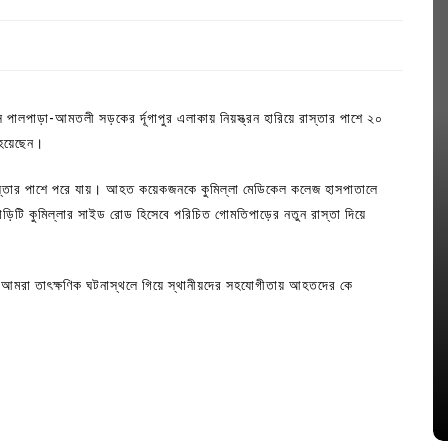
 পালপাড়া-আমতলী সড়কের র্দূগাপুর এলাকায় নিয়স্ত্রন হারিয়ে রাস্তার পাশে ২০
 হয়েছেন।
িয়ে রাস্তার পাশে পরে যায়। আহত কয়েকজনকে কুমিল্লা মেডিকেল কলেজ হাসপাতালে
ড়িটি কুমিল্লার সাইড রোড হিসেবে পরিচিত গোমতিপাড়ের নতুন রাস্তা দিয়ে
নে আমরা তাৎক্ষণিক ঘটনাস্থলে গিয়ে স্থানীয়দের সহযোগীতায় আহতদের কে
In
Uncategorized
াসা
লিশ সদস্য
কুমিল্লা প্রেস ক্লাবের নির্বাচন আজ; ১৭টি
পদের জন্য ৩৩ জন প্রার্থী ভোটযুদ্ধে
July 30, 2026
0
3 words