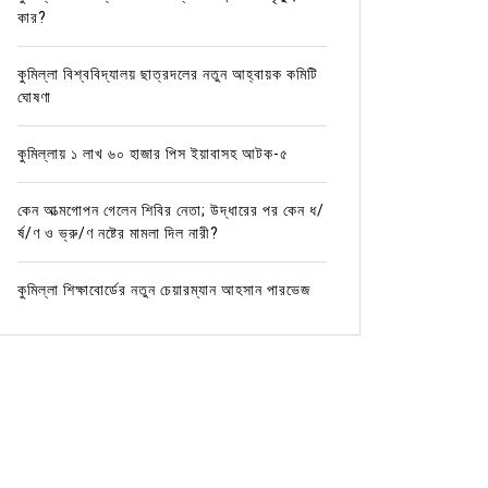
কার?
কুমিল্লা বিশ্ববিদ্যালয় ছাত্রদলের নতুন আহ্বায়ক কমিটি
ঘোষণা
কুমিল্লায় ১ লাখ ৬০ হাজার পিস ইয়াবাসহ আটক-৫
কেন আত্মগোপন গেলেন শিবির নেতা; উদ্ধারের পর কেন ধ/
র্ষ/ণ ও ভ্রু/ণ নষ্টের মামলা দিল নারী?
কুমিল্লা শিক্ষাবোর্ডের নতুন চেয়ারম্যান আহসান পারভেজ
In
কুমিল্লার খবর
In
কুমিল্লা
জলাবদ্ধতা, যানজট, নাগরিক সেবার
রাত ৩ ট
মানোন্নয়নে উদ্যোগ নেওয়া হয়েছে: এমপি
ছিনতাইক
মনিরুল হক চৌধুরীর
কর্মকর্
May 2, 2026
0
April 2