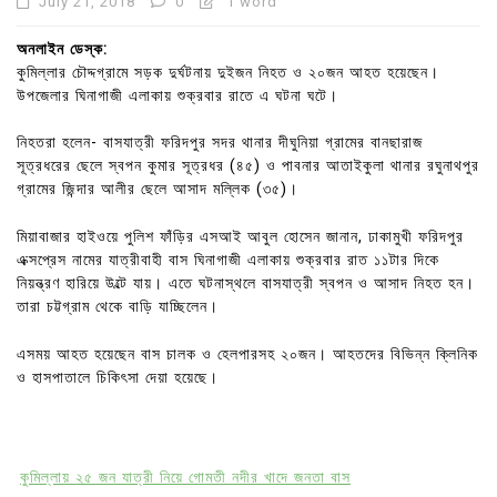
July 21, 2018
0
1 word
অনলাইন ডেস্ক:
কুমিল্লার চৌদ্দগ্রামে সড়ক দুর্ঘটনায় দুইজন নিহত ও ২০জন আহত হয়েছেন।
উপজেলার ঘিনাগাজী এলাকায় শুক্রবার রাতে এ ঘটনা ঘটে।
নিহতরা হলেন- বাসযাত্রী ফরিদপুর সদর থানার দীঘুনিয়া গ্রামের বানছারাজ
সূত্রধরের ছেলে স্বপন কুমার সূত্রধর (৪৫) ও পাবনার আতাইকুলা থানার রঘুনাথপুর
গ্রামের জিন্দার আলীর ছেলে আসাদ মল্লিক (৩৫)।
মিয়াবাজার হাইওয়ে পুলিশ ফাঁড়ির এসআই আবুল হোসেন জানান, ঢাকামুখী ফরিদপুর
এক্সপ্রেস নামের যাত্রীবাহী বাস ঘিনাগাজী এলাকায় শুক্রবার রাত ১১টার দিকে
নিয়ন্ত্রণ হারিয়ে উল্টে যায়। এতে ঘটনাস্থলে বাসযাত্রী স্বপন ও আসাদ নিহত হন।
তারা চট্টগ্রাম থেকে বাড়ি যাচ্ছিলেন।
এসময় আহত হয়েছেন বাস চালক ও হেলপারসহ ২০জন। আহতদের বিভিন্ন ক্লিনিক
ও হাসপাতালে চিকিৎসা দেয়া হয়েছে।
কুমিল্লায় ২৫ জন যাত্রী নিয়ে গোমতী নদীর খাদে জনতা বাস