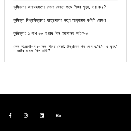
কুমিল্লায় জলাবদ্ধতায় খোলা ড্রেনে পড়ে শিশুর মৃত্যু, দায় কার?
কুমিল্লা বিশ্ববিদ্যালয় ছাত্রদলের নতুন আহ্বায়ক কমিটি ঘোষণা
কুমিল্লায় ১ লাখ ৬০ হাজার পিস ইয়াবাসহ আটক-৫
কেন আত্মগোপন গেলেন শিবির নেতা; উদ্ধারের পর কেন ধ/র্ষ/ণ ও ভ্রু/
ণ নষ্টের মামলা দিল নারী?