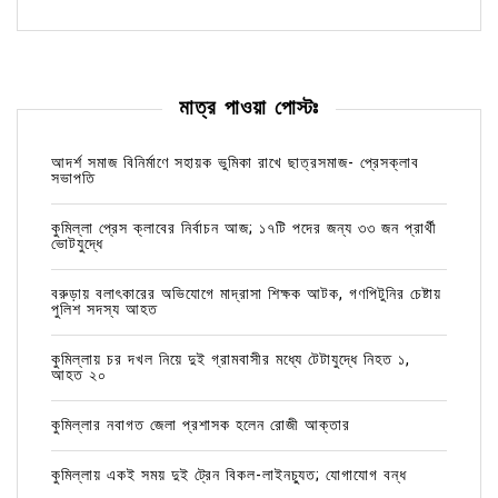
মাত্র পাওয়া পোস্টঃ
আদর্শ সমাজ বিনির্মাণে সহায়ক ভুমিকা রাখে ছাত্রসমাজ- প্রেসক্লাব
সভাপতি
কুমিল্লা প্রেস ক্লাবের নির্বাচন আজ; ১৭টি পদের জন্য ৩৩ জন প্রার্থী
ভোটযুদ্ধে
বরুড়ায় বলাৎকারের অভিযোগে মাদ্রাসা শিক্ষক আটক, গণপিটুনির চেষ্টায়
পুলিশ সদস্য আহত
কুমিল্লায় চর দখল নিয়ে দুই গ্রামবাসীর মধ্যে টেটাযুদ্ধে নিহত ১,
আহত ২০
কুমিল্লার নবাগত জেলা প্রশাসক হলেন রোজী আক্তার
কুমিল্লায় একই সময় দুই ট্রেন বিকল-লাইনচ্যুত; যোগাযোগ বন্ধ