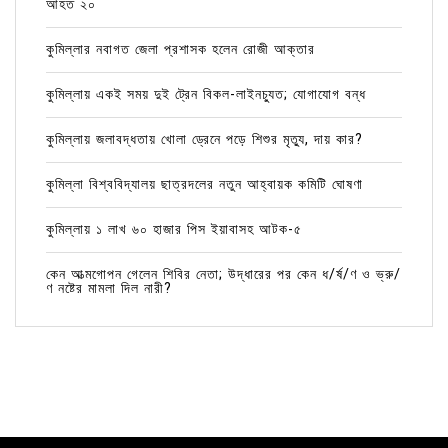
আহত ২০
কুমিল্লার নবাগত জেলা প্রশাসক হলেন রোজী আক্তার
কুমিল্লায় একই সময় দুই ট্রেন বিকল-লাইনচ্যুত; যোগাযোগ বন্ধ
কুমিল্লায় জলাবদ্ধতায় খোলা ড্রেনে পড়ে শিশুর মৃত্যু, দায় কার?
কুমিল্লা বিশ্ববিদ্যালয় ছাত্রদলের নতুন আহ্বায়ক কমিটি ঘোষণা
কুমিল্লায় ১ লাখ ৬০ হাজার পিস ইয়াবাসহ আটক-৫
কেন আত্মগোপন গেলেন শিবির নেতা; উদ্ধারের পর কেন ধ/র্ষ/ণ ও ভ্রু/
ণ নষ্টের মামলা দিল নারী?