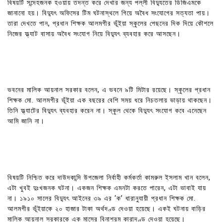
বিষয়টি সন্দেহজনক হওয়ায় তদন্ত করে দেখার জন্য পল্লী বিদ্যুতের ডিজিএমকে
জানানো হয়। বিদ্যুৎ অফিসের টিম ঘটনাস্থলে গিয়ে অবৈধ সংযোগের সত্যতা পায়।
তারা দেখতে পান, প্রধান শিক্ষক আলমগীর ভূঁইয়া স্কুলের পেছনের দিক দিয়ে কৌশলে
নিজের ফ্ল্যাট বাসায় অবৈধ সংযোগ নিয়ে বিদ্যুৎ ব্যবহার করে আসছেন।
ভবনের মালিক আয়নাল সরকার বলেন, এ ভবনে ৯টি মিটার রয়েছে। স্কুলের প্রধান
শিক্ষক মো. আলমগীর ভূঁইয়া এক বছরের বেশি সময় ধরে নিচতলায় ভাড়ায় থাকছেন।
তিনি ফ্ল্যাটের বিদ্যুৎ ব্যবহার করেন না। স্কুল থেকে বিদ্যুৎ সংযোগ কবে এনেছেন
আমি জানি না।
বিষয়টি নিশ্চিত করে দাউদকান্দি উপজেলা নির্বাহী কর্মকর্তা কামরুল ইসলাম খান বলেন,
এটা খুবই দুঃখজনক ঘটনা। একজন শিক্ষক এমনটা করতে পারেন, এটা ভাবাই যায়
না। ১৯১০ সালের বিদ্যুৎ আইনের ৩৯ এর ‘ক’ ধারানুযায়ী প্রধান শিক্ষক মো.
আলমগীর ভূঁইয়াকে ২০ হাজার টাকা অর্থদণ্ড দেওয়া হয়েছে। একই ঘটনায় বাড়ির
মালিক আয়নাল সরকারকে এক মাসের বিনাশ্রম কারাদণ্ড দেওয়া হয়েছে।