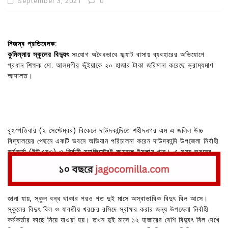
September 3, 2021
0
নিজস্ব প্রতিবেদক:
কুমিল্লায় স্কুলের বিদ্যুৎ
সংযোগ অবৈধভাবে ফ্ল্যাট বাসায় ব্যবহারের অভিযোগে
প্রধান শিক্ষক মো. আলমগীর ভূঁইয়াকে ২০ হাজার টাকা জরিমানা করেছে ভ্রাম্যমাণ
আদালত।
বৃহস্পতিবার (২ সেপ্টেম্বর) বিকেলে দাউদকান্দিতে শহীদনগর এম এ জলিল উচ্চ
বিদ্যালয়ের পেছনে একটি ভবনে অভিযান পরিচালনা করেন দাউদকান্দি উপজেলা নির্বাহী
কর্মকর্তা (ইউএনও) ও নির্বাহী ম্যাজিস্ট্রেট কামরুল ইসলাম খান। এ সময় ভবনের
মালিক আয়নাল সরকারকে এক মাসের বিনাশ্রম কারাদণ্ড দেওয়া হয়।
জানা যায়, স্কুল বন্ধ থাকার পরও গত দুই মাসে অস্বাভাবিক বিদুৎ বিল আসে।
স্কুলের বিদুৎ বিল ও যাবতীয় খরচের রসিদে স্বাক্ষর করার জন্য উপজেলা নির্বাহী
কর্মকর্তার কাছে নিয়ে যাওয়া হয়। তখন দুই মাসে ১২ হাজারের বেশি বিদ্যুৎ বিল দেখে