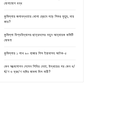
যোগাযোগ বন্ধ
কুমিল্লায় জলাবদ্ধতায় খোলা ড্রেনে পড়ে শিশুর মৃত্যু, দায়
কার?
কুমিল্লা বিশ্ববিদ্যালয় ছাত্রদলের নতুন আহ্বায়ক কমিটি
ঘোষণা
কুমিল্লায় ১ লাখ ৬০ হাজার পিস ইয়াবাসহ আটক-৫
কেন আত্মগোপন গেলেন শিবির নেতা; উদ্ধারের পর কেন ধ/
র্ষ/ণ ও ভ্রু/ণ নষ্টের মামলা দিল নারী?
In
আর্দশ সদর
কুমিল্লার খবর
সিটি নিউজ
In
সিটি নি
লন্ডনে আন্তর্জাতিক কারাতে প্রতিযোগিতায়
কুমিল্লা