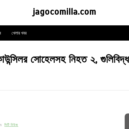
jagocomilla.com
র
খেলার খবর
ে কাউন্সিলর সোহেলসহ নিহত ২, গুলিবিদ্
In
সিটি নিউজ