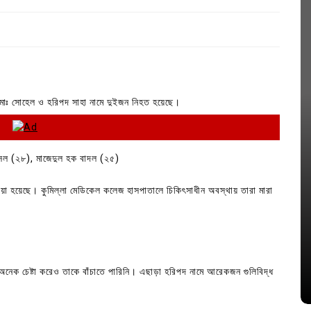
সৈয়দ মোঃ সোহেল ও হরিপদ সাহা নামে দুইজন নিহত হয়েছে।
েল (২৮), মাজেদুল হক বাদল (২৫)
েয়া হয়েছে। কুমিল্লা মেডিকেল কলেজ হাসপাতালে চিকিৎসাধীন অবস্থায় তারা মারা
In
Uncategorized
জ; ১৭টি
আদর্শ সমাজ বিনির্মাণে সহায়ক ভুমিকা রাখে
ে
ছাত্রসমাজ- প্রেসক্লাব সভাপতি
অনেক চেষ্টা করেও তাকে বাঁচাতে পারিনি। এছাড়া হরিপদ নামে আরেকজন গুলিবিদ্ধ
August 6, 2026
0