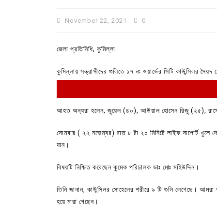
November 22, 2021
0
জেলা প্রতিনিধি, কুমিল্লা
কুমিল্লায় সন্ত্রাসীদের গুলিতে ১৭ নং ওয়ার্ডের ‌সি‌টি কাউন্সিলর 
আহত অন্যরা হলেন, জুয়েল (৪০), আউয়াল হোসেন রিজু (২৫), রাস
সোমবার ( ২২ নভেম্বর) রাত ৮ টা ২০ মিনিটে লাইফ সাপোর্ট খুলে দ
In
Uncategorized
যান।
কুমিল্লা প্রেস ক্লাবের নির্বাচন আ
বিষয়টি নিশ্চিত করেছেন কুমেক পরিচালক ডাঃ মোঃ মহিউদ্দিন।
পদের জন্য ৩৩ জন প্রার্থী ভোটযুদ্ধ
তিনি জানান, কাউন্সিলর সোহেলের শরীরে ৯ টি গুলি লেগেছে। আমরা 
July 30, 2026
0
3 words
হয়ে মারা গেছেন।