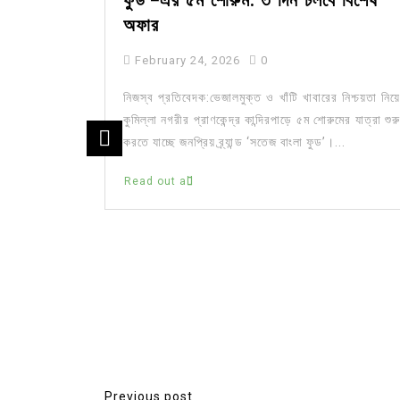
ফুড’-এর ৫ম শোরুম: ৩ দিন চলবে বিশেষ
অফার
February 24, 2026
0
নিজস্ব প্রতিবেদক:ভেজালমুক্ত ও খাঁটি খাবারের নিশ্চয়তা নিয়ে
কুমিল্লা নগরীর প্রাণকেন্দ্র কান্দিরপাড়ে ৫ম শোরুমের যাত্রা শুরু
করতে যাচ্ছে জনপ্রিয় ব্র্যান্ড ‘সতেজ বাংলা ফুড’।...
দ্যোগে
Read out all
া সংগঠন এলিট
ন উপলক্ষে এক
নিবার...
Previous post