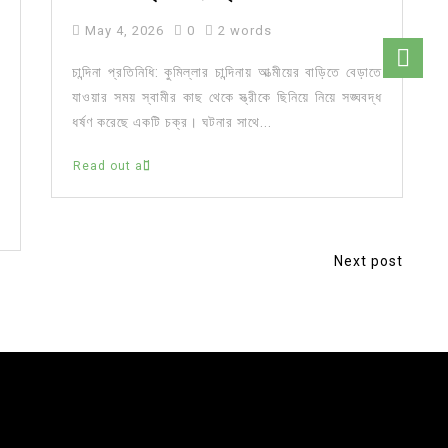
May 4, 2026
0
2 words
চান্দিনা প্রতিনিধি: কুমিল্লার চান্দিনায় আত্মীয়ের বাড়িতে বেড়াতে
যাওয়ার সময় স্বামীর কাছ থেকে স্ত্রীকে ছিনিয়ে নিয়ে সঙ্ঘবদ্ধ
ধর্ষণ করেছে একটি চক্র। ঘটনার সাথে...
Read out all
Next post