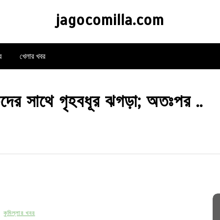
jagocomilla.com
র
খেলার খবর
কদের সাথে গৃহবধূর ঝগড়া; অতঃপর ..
কুমিল্লার খবর