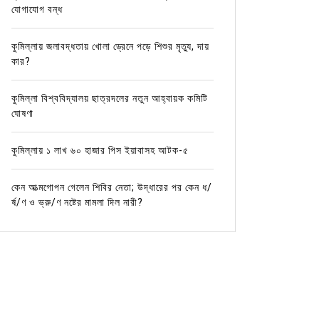
যোগাযোগ বন্ধ
কুমিল্লায় জলাবদ্ধতায় খোলা ড্রেনে পড়ে শিশুর মৃত্যু, দায়
কার?
কুমিল্লা বিশ্ববিদ্যালয় ছাত্রদলের নতুন আহ্বায়ক কমিটি
ঘোষণা
কুমিল্লায় ১ লাখ ৬০ হাজার পিস ইয়াবাসহ আটক-৫
কেন আত্মগোপন গেলেন শিবির নেতা; উদ্ধারের পর কেন ধ/
র্ষ/ণ ও ভ্রু/ণ নষ্টের মামলা দিল নারী?