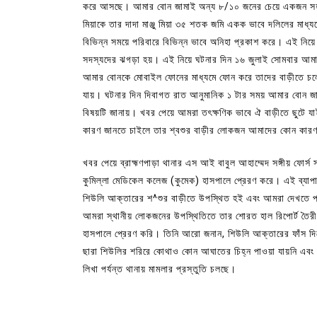
করে আসছে। আমার বোন জামাই অন্য ৮/১০ জনের চেয়ে একজন সহজ
মিয়াকে তার দাদা মাঞ্জু মিয়া ৩৫ শতক জমি একক ভাবে দলিলের মাধ্
বিভিন্ন সময়ে পরিবারে বিভিন্ন ভাবে অনিহা প্রকাশ করে। এই নিয়ে
সদস্যদের ঝগড়া হয়। এই নিয়ে ঘটনার দিন ১৬ জুলাই সোমবার আম
আমার বোনকে মোবাইল ফোনের মাধ্যমে ফোন করে তাদের বাড়ীতে চলে
যায়। ঘটনার দিন দিবাগত রাত আনুমানিক ১ টার সময় আমার বোন 
বিষয়টি জানায়। খবর পেয়ে আমরা তৎক্ষণিক ভাবে ঐ বাড়ীতে ছুটে 
কারণ জানতে চাইলে তার শ্বশুর বাড়ীর লোকজন আমাদের কোন কার
খবর পেয়ে ব্রাহ্মণপাড়া থানার এস আই বাবুল আহাম্মেদ সঙ্গীয় ফোর
কুমিল্লা মেডিকেল কলেজ (কুমেক) হাসপালে প্রেরণ করে। এই ব্যা
শিউলি আক্তারের শ^শুর বাড়ীতে উপস্থিত হই এবং আমরা দেখতে প
আমরা স্থানীয় লোকজনের উপস্থিতিতে তার শোরত হাল রিপোর্ট তৈরী
হাসপালে প্রেরণ করি। তিনি আরো জনান, শিউলি আক্তারের ফাঁস দি
ছারা শিউলির শরিরে কোথাও কোন আঘাতের চিহ্ন পাওয়া যায়নি এবং 
লিখা পর্যন্ত থানায় মামলার প্রস্তুতি চলছে।