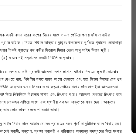
র এক জননী বসত ঘরের বাশের তীরের সাথে ওড়না পেচিয়ে গলায় ফাঁস লাগাইয়া
্রামে ঘটেছে। নিহত শিউলি আক্তার বুড়িচং উপজেলার পূর্ণমতি গ্রামের নোয়াপাড়া
জেলার টাকই গ্রামের বড় বড়ীর ফিরোজ মিয়ার ছেলে আবু সাইদ মিয়ার স্ত্রী।
াম (৫) নামের দই সন্তানের জননী শিউলি আক্তার।
রাবেয়া বেগম ও দাদী শ্বাশুরী আলেকা বেগম জানান, ঘটনার দিন ১৬ জুলাই সোমবার
বেগম দেখতে পায়, শিউলির বসত ঘরের আলো নেভানো এবং ঘরে ভিতর কিসের যেন শব্দ
 শিউলি আক্তার ঘরের তিরের সাথে ওড়না পেচিয়ে গলায় ফাঁস লাগাইয়া আত্নহত্যা
In
Uncategorized
েটে দিয়ে শিউলিকে বিছানায় নামায় এবং চিৎকার করে। আলেকা বেগমের চিৎকার শুনে
অন্যান্য লোকজন এগিয়ে আসে এবং স্থানীয় একজন ডাক্তাকে খবর দেয়। ডাক্তার
জ; ১৭টি
আদর্শ সমাজ বিনির্মাণে সহায়ক ভুমিকা রাখে
ছে তার কোন কারণ বলতে পারেননি তারা।
ে
ছাত্রসমাজ- প্রেসক্লাব সভাপতি
August 6, 2026
0
াইদ মিয়ার সাথে আমার বোনের প্রায় ১০ বছর পূর্বে আনুষ্ঠানিক ভাবে বিবাহ হয়।
েই স্বামী, সন্তান, শ্বশুর শ্বাশুরী ও পরিবারের অন্যান্য সদস্যদের নিয়ে সংসার