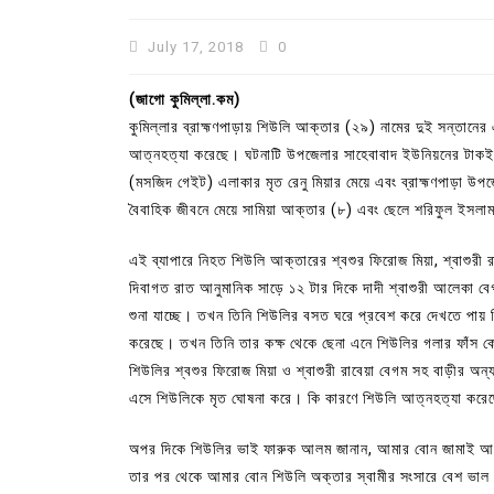
July 17, 2018
0
(জাগো কুমিল্লা.কম)
কুমিল্লার ব্রাহ্মণপাড়ায় শিউলি আক্তার (২৯) নামের দুই সন্তানে
আত্নহত্যা করেছে। ঘটনাটি উপজেলার সাহেবাবাদ ইউনিয়নের টাকই গ
(মসজিদ গেইট) এলাকার মৃত রেনু মিয়ার মেয়ে এবং ব্রাহ্মণপাড়া উপ
বৈবাহিক জীবনে মেয়ে সামিয়া আক্তার (৮) এবং ছেলে শরিফুল ইসল
এই ব্যাপারে নিহত শিউলি আক্তারের শ্বশুর ফিরোজ মিয়া, শ্বাশুরী 
দিবাগত রাত আনুমানিক সাড়ে ১২ টার দিকে দাদী শ্বাশুরী আলেকা 
শুনা যাচ্ছে। তখন তিনি শিউলির বসত ঘরে প্রবেশ করে দেখতে পায়
In
Uncategorized
করেছে। তখন তিনি তার কক্ষ থেকে ছেনা এনে শিউলির গলার ফাঁস ক
শিউলির শ্বশুর ফিরোজ মিয়া ও শ্বাশুরী রাবেয়া বেগম সহ বাড়ীর 
কুমিল্লা প্রেস ক্লাবের নির্বাচন আ
এসে শিউলিকে মৃত ঘোষনা করে। কি কারণে শিউলি আত্নহত্যা করে
পদের জন্য ৩৩ জন প্রার্থী ভোটযুদ্ধ
July 30, 2026
0
3 words
অপর দিকে শিউলির ভাই ফারুক আলম জানান, আমার বোন জামাই আবু স
তার পর থেকে আমার বোন শিউলি অক্তার স্বামীর সংসারে বেশ ভাল ভাব