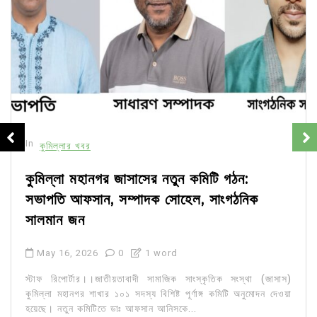
In
কুমিল্লার খবর
কুমিল্লা মহানগর জাসাসের নতুন কমিটি গঠন:
সভাপতি আফসান, সম্পাদক সোহেল, সাংগঠনিক
সালমান জন
May 16, 2026
0
1 word
স্টাফ রিপোর্টার।।জাতীয়তাবাদী সামাজিক সাংস্কৃতিক সংস্থা (জাসাস)
কুমিল্লা মহানগর শাখার ১০১ সদস্য বিশিষ্ট পূর্ণাঙ্গ কমিটি অনুমোদন দেওয়া
হয়েছে। নতুন কমিটিতে ডাঃ আফসান আনিসকে...