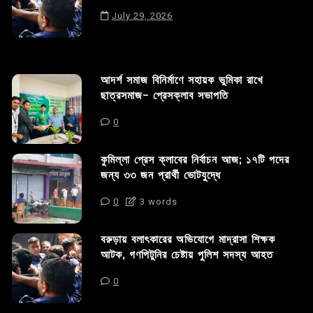
July 29, 2026
আদর্শ সমাজ বিনির্মাণে সহায়ক ভুমিকা রাখে
ছাত্রসমাজ- প্রেসক্লাব সভাপতি
0
কুমিল্লা প্রেস ক্লাবের নির্বাচন আজ; ১৭টি পদের
জন্য ৩৩ জন প্রার্থী ভোটযুদ্ধে
0
3 words
বরুড়ায় বলাৎকারের অভিযোগে মাদ্রাসা শিক্ষক
আটক, গণপিটুনির চেষ্টায় পুলিশ সদস্য আহত
0