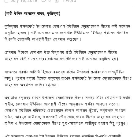
July 16, 2018
0
1 word
(বারী উদ্দিন আহমেদ বাবর, কুমিল্লা)
কুমিল্লার নাঙ্গলকোট উপজেলার হেসাখাল ইউনিয়ন স্বেচ্ছাসেবক লীগের কর্মী সম্মেলন
অনুষ্ঠিত হয়েছে। ওই সম্মেলনে এসে হেসাখাল ইউনিয়নের বিভিন্ন গ্রামের শতাধিক
বিএনপি নেতাকর্মী আওয়ামীলীগে যোগদান করেছেন।
রোববার বিকেলে হেসাখাল উচ্চ বিদ্যালয় মাঠে ইউনিয়ন স্বেচ্ছাসেবক লীগের
আহবায়ক মাস্টার মোবাশ্বের হোসেন সভাপতিত্বে ওই সম্মেলন অনুষ্ঠিত হয়।
সম্মেলনে প্রধান অতিথি হিসেবে বক্তব্য রাখেন উপজেলা চেয়ারম্যান সামছুউদ্দিন
কালু। প্রধান বক্তা হিসেবে বক্তব্য রাখেন নাঙ্গলকোট উপজেলা স্বেচ্ছাসেবক লীগের
আহবায়ক অধ্যাপক জাকির হোসেন।
এছাড়াও বক্তব্য রাখেন উপজেলা সেচ্ছাসেবক লীগের সদস্য সচিব মোহাম্মদ ইলিয়াছ
শাহীন, হেসাখাল ইউনিয়ন আওয়ামী লীগের আহ্বায়ক মাস্টার আবদুল বাতেন,
হেসাখাল ইউনিয়ন পরিষদের চেয়ারম্যান জালাল আহামদ ভুঁইয়া, অধ্যাপক আবদুল
মতিন, আবদুল আউয়াল, নাঙ্গলকোট পৌর সেচ্ছাসেবক লীগের আহবায়ক মোহাম্মদ
হানিফ ও উপজেলা সেচ্ছাসেবক লীগের যুগ্ম-আহবায়ক আরিফুর রহমান মিঠু প্রমুখ।
ওই সম্মেলনে হেসাখাল ইউনিয়নের বিভিন্ন গ্রামের শতাধিক বিএনপি নেতাকর্মী