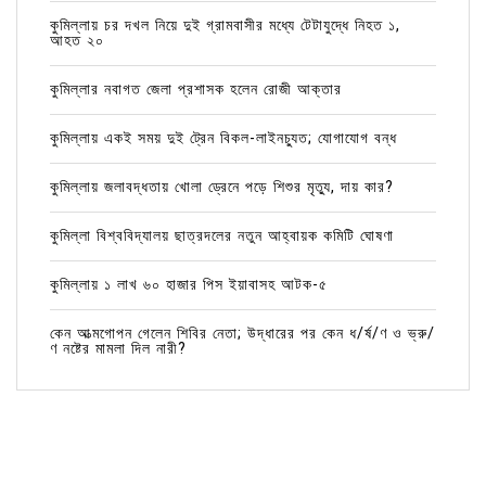
কুমিল্লায় চর দখল নিয়ে দুই গ্রামবাসীর মধ্যে টেটাযুদ্ধে নিহত ১,
আহত ২০
কুমিল্লার নবাগত জেলা প্রশাসক হলেন রোজী আক্তার
কুমিল্লায় একই সময় দুই ট্রেন বিকল-লাইনচ্যুত; যোগাযোগ বন্ধ
কুমিল্লায় জলাবদ্ধতায় খোলা ড্রেনে পড়ে শিশুর মৃত্যু, দায় কার?
কুমিল্লা বিশ্ববিদ্যালয় ছাত্রদলের নতুন আহ্বায়ক কমিটি ঘোষণা
কুমিল্লায় ১ লাখ ৬০ হাজার পিস ইয়াবাসহ আটক-৫
কেন আত্মগোপন গেলেন শিবির নেতা; উদ্ধারের পর কেন ধ/র্ষ/ণ ও ভ্রু/
ণ নষ্টের মামলা দিল নারী?