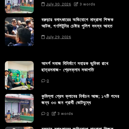
July 30, 2026
3 words
বরুড়ায় বলাৎকারের অভিযোগে মাদ্রাসা শিক্ষক
আটক, গণপিটুনির চেষ্টায় পুলিশ সদস্য আহত
July 29, 2026
আদর্শ সমাজ বিনির্মাণে সহায়ক ভুমিকা রাখে
ছাত্রসমাজ- প্রেসক্লাব সভাপতি
0
কুমিল্লা প্রেস ক্লাবের নির্বাচন আজ; ১৭টি পদের
জন্য ৩৩ জন প্রার্থী ভোটযুদ্ধে
0
3 words