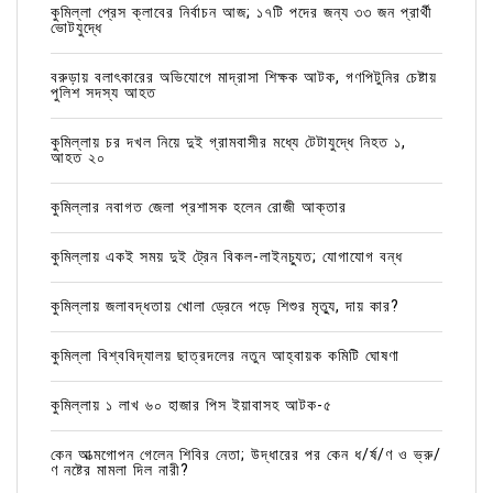
কুমিল্লা প্রেস ক্লাবের নির্বাচন আজ; ১৭টি পদের জন্য ৩৩ জন প্রার্থী
ভোটযুদ্ধে
বরুড়ায় বলাৎকারের অভিযোগে মাদ্রাসা শিক্ষক আটক, গণপিটুনির চেষ্টায়
পুলিশ সদস্য আহত
কুমিল্লায় চর দখল নিয়ে দুই গ্রামবাসীর মধ্যে টেটাযুদ্ধে নিহত ১,
আহত ২০
কুমিল্লার নবাগত জেলা প্রশাসক হলেন রোজী আক্তার
কুমিল্লায় একই সময় দুই ট্রেন বিকল-লাইনচ্যুত; যোগাযোগ বন্ধ
কুমিল্লায় জলাবদ্ধতায় খোলা ড্রেনে পড়ে শিশুর মৃত্যু, দায় কার?
কুমিল্লা বিশ্ববিদ্যালয় ছাত্রদলের নতুন আহ্বায়ক কমিটি ঘোষণা
কুমিল্লায় ১ লাখ ৬০ হাজার পিস ইয়াবাসহ আটক-৫
কেন আত্মগোপন গেলেন শিবির নেতা; উদ্ধারের পর কেন ধ/র্ষ/ণ ও ভ্রু/
ণ নষ্টের মামলা দিল নারী?