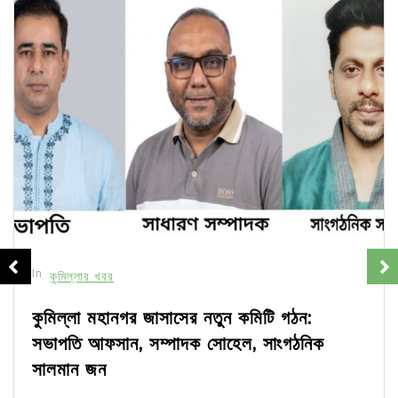
In
কুমিল্লার খবর
কুমিল্লা মহানগর জাসাসের নতুন কমিটি গঠন:
সভাপতি আফসান, সম্পাদক সোহেল, সাংগঠনিক
সালমান জন