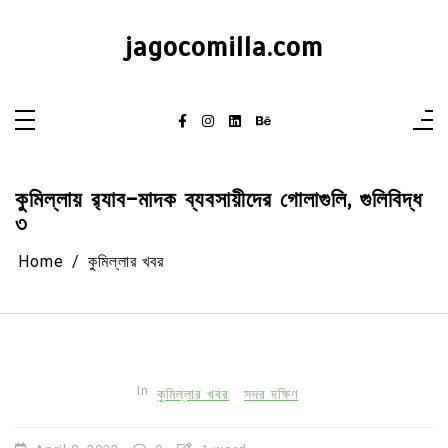
Skip
to
content
jagocomilla.com
কুমিল্লায় র‍্যাব-মাদক ব্যবসায়ীদের গোলাগুলি, গুলিবিদ্ধ
৩
Home
কুমিল্লার খবর
In
কুমিল্লার খবর
সদর দক্ষিণ