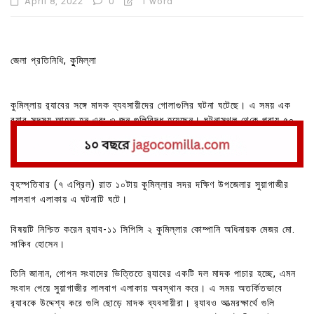
April 8, 2022
0
1 word
জেলা প্রতিনিধি, কুুমিল্লা
কুমিল্লায় র‍্যাবের সঙ্গে মাদক ব্যবসায়ীদের গোলাগুলির ঘটনা ঘটেছে। এ সময় এক
র‍্যাব সদস্য আহত হন এবং ৩ জন গুলিবিদ্ধ হয়েছেন। ঘটনাস্থল থে‌কে প্রায় ৫০
কে‌জি গাঁজাসহ দুজনকে আটকের দাবি করে র‌্যাব।
বৃহস্পতিবার (৭ এপ্রিল) রাত ১০টায় কুমিল্লার সদর দক্ষিণ উপজেলার সুয়াগাজীর
লালবাগ এলাকায় এ ঘটনাটি ঘটে।
বিষয়টি নিশ্চিত করেন র‌্যাব-১১ সিপিসি ২ কু‌মিল্লার কোম্পানি অধিনায়ক মেজর মো.
সাকিব হোসেন।
তিনি জানান, গোপন সংবাদের ভিত্তিতে র‍্যাবের একটি দল মাদক পাচার হচ্ছে, এমন
সংবাদ পেয়ে সুয়াগাজীর লালবাগ এলাকায় অবস্থান করে। এ সময় অতর্কিতভাবে
র‍্যাবকে উদ্দেশ্য করে গুলি ছোড়ে মাদক ব্যবসায়ীরা। র‍্যাবও আত্মরক্ষার্থে গুলি