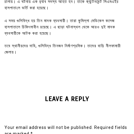
চালায়। এ ঘটনায় এক র‍্যাব সদস্য আহত হন। তাকে ক‌্যান্ট‌নমেন্ট সিএমএইচ
হাসপাতা‌লে ভর্তি করা হয়েছে।
এ সময় গুলিবিদ্ধ হয় তিন মাদক ব্যবসায়ী। তারা কুমিল্লা মেডিকেল কলেজ
হাসপাতালে চিকিৎসাধীন রয়েছে। এ ছাড়া ঘটনাস্থল থেকে আরও দুই মাদক
ব্যবসায়ীকে আটক করা হয়েছে।
তবে স্থানীয়দের দাবি, গুলিবিদ্ধ তিনজন নির্মাণশ্রমিক। তাদের বাড়ি নীলফা‌মারী
জেলায়।
LEAVE A REPLY
Your email address will not be published.
Required fields
are marked
*