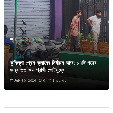
a
t
i
o
n
In
Uncategorized
কুমিল্লা প্রেস ক্লাবের নির্বাচন আজ; ১৭টি পদের
জন্য ৩৩ জন প্রার্থী ভোটযুদ্ধে
July 30, 2026
0
3 words