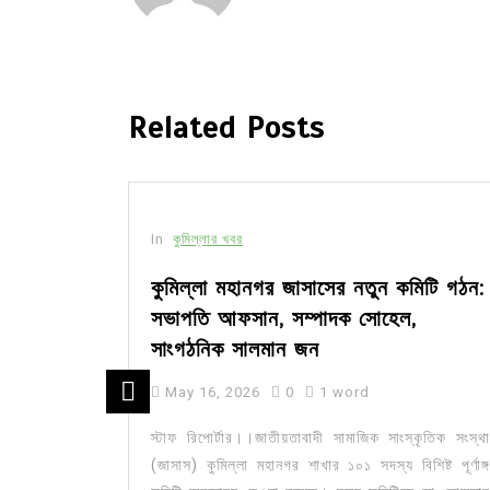
Related Posts
In
কুমিল্লার খবর
সীর মধ্যে
কুমিল্লা মহানগর জাসাসের নতুন কমিটি গঠন:
সভাপতি আফসান, সম্পাদক সোহেল,
সাংগঠনিক সালমান জন
May 16, 2026
0
1 word
ার মজিদপুর
কেন্দ্র করে
স্টাফ রিপোর্টার।।জাতীয়তাবাদী সামাজিক সাংস্কৃতিক সংস্থা
জেলার চর...
(জাসাস) কুমিল্লা মহানগর শাখার ১০১ সদস্য বিশিষ্ট পূর্ণাঙ্গ