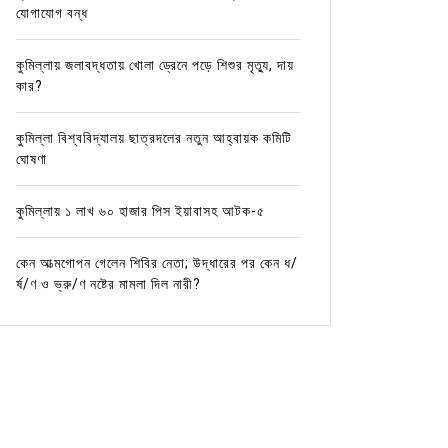
যোগাযোগ বন্ধ
কুমিল্লায় জলাবদ্ধতায় খোলা ড্রেনে পড়ে শিশুর মৃত্যু, দায়
কার?
কুমিল্লা বিশ্ববিদ্যালয় ছাত্রদলের নতুন আহ্বায়ক কমিটি
ঘোষণা
কুমিল্লায় ১ লাখ ৬০ হাজার পিস ইয়াবাসহ আটক-৫
কেন আত্মগোপন গেলেন শিবির নেতা; উদ্ধারের পর কেন ধ/
র্ষ/ণ ও ভ্রু/ণ নষ্টের মামলা দিল নারী?