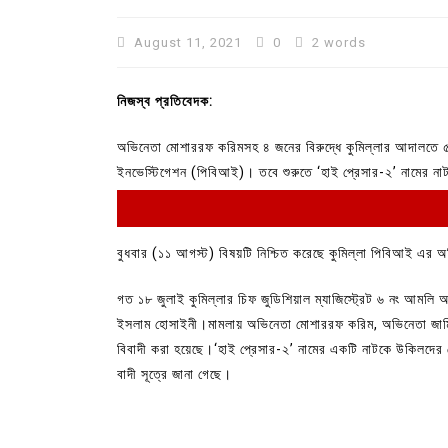
August 11, 2021
0
2 words
নিজস্ব প্রতিবেদক:
অভিনেতা মোশাররফ করিমসহ ৪ জনের বিরুদ্ধে কুমিল্লার আদালতে ৫০
ইনভেস্টিগেশন (পিবিআই)। তবে শুরুতে ‘হাই প্রেসার-২’ নামের না
বুধবার (১১ আগস্ট) বিষয়টি নিশ্চিত করেছে কুমিল্লা পিবিআই এর অত
In
Uncategorized
গত ১৮ জুলাই কুমিল্লার চিফ জুডিশিয়াল ম্যাজিস্ট্রেট ৬ নং আমল
ইসলাম হোসাইনী।মামলায় অভিনেতা মোশাররফ করিম, অভিনেতা জামিল
কুমিল্লা প্রেস ক্লাবের নির্বাচন আ
বিবাদী করা হয়েছে।‘হাই প্রেসার-২’ নামের একটি নাটকে উকিলদের 
পদের জন্য ৩৩ জন প্রার্থী ভোটযুদ্ধ
বাদী সূত্রে জানা গেছে।
July 30, 2026
0
3 words