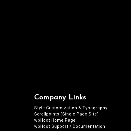
i
o
n
Company Links
Style Customization & Typography
Scrollpoints (Single Page Site)
wpHoot Home Page
wpHoot Support / Documentation