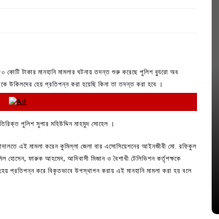
 কোটি টাকার মানহানি মামলার ঘটনায় তদন্ত শুরু করেছে পুলিশ ব্যুরো অব
টকে উকিলদের হেয় প্রতিপন্ন করা হয়েছি কিনা তা তদন্ত করা হবে ।
িরিক্ত পুলিশ সুপার মহিউদ্দিন মাহমুদ সোহেল ।
In
Uncategorized
ি আদালতে এই মামলা করেন কুমিল্লা জেলা বার এসোসিয়েশনের আইনজীবী মো. রফিকুল
 হোসেন, ফারুক আহমেদ, আদিবাসী মিজান ও বৈশাখী টেলিভিশন কর্তৃপক্ষকে
জ; ১৭টি
আদর্শ সমাজ বিনির্মাণে সহায়ক ভুমিকা রাখে
হেয় প্রতিপন্ন করে বিকৃতভাবে উপস্থাপন করায় এই মানহানি মামলা করা হয় বলে
ে
ছাত্রসমাজ- প্রেসক্লাব সভাপতি
August 6, 2026
0