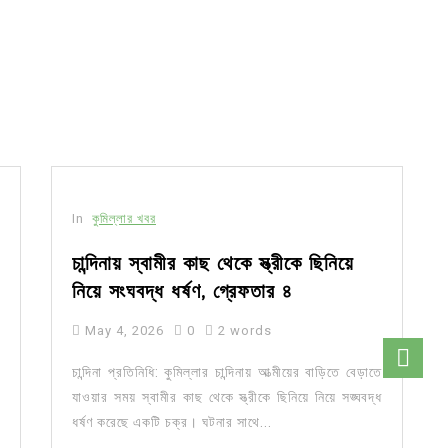
In
কুমিল্লার খবর
চান্দিনায় স্বামীর কাছ থেকে স্ত্রীকে ছিনিয়ে
নিয়ে সংঘবদ্ধ ধর্ষণ, গ্রেফতার ৪
May 4, 2026
0
2 words
চান্দিনা প্রতিনিধি: কুমিল্লার চান্দিনায় আত্মীয়ের বাড়িতে বেড়াতে
যাওয়ার সময় স্বামীর কাছ থেকে স্ত্রীকে ছিনিয়ে নিয়ে সঙ্ঘবদ্ধ
ধর্ষণ করেছে একটি চক্র। ঘটনার সাথে...