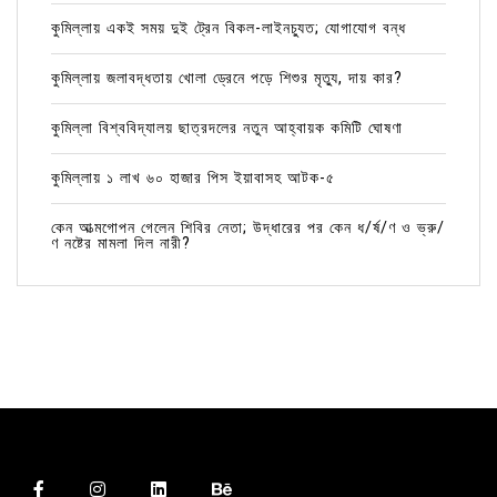
কুমিল্লায় একই সময় দুই ট্রেন বিকল-লাইনচ্যুত; যোগাযোগ বন্ধ
কুমিল্লায় জলাবদ্ধতায় খোলা ড্রেনে পড়ে শিশুর মৃত্যু, দায় কার?
কুমিল্লা বিশ্ববিদ্যালয় ছাত্রদলের নতুন আহ্বায়ক কমিটি ঘোষণা
কুমিল্লায় ১ লাখ ৬০ হাজার পিস ইয়াবাসহ আটক-৫
কেন আত্মগোপন গেলেন শিবির নেতা; উদ্ধারের পর কেন ধ/র্ষ/ণ ও ভ্রু/
ণ নষ্টের মামলা দিল নারী?