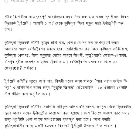
February 18, 2021
0
2 words
স্টাফ রিপোর্টারঃ আড়ম্বরপূর্ণ আয়োজনের মধ্য দিয়ে শুরু হতে যাচ্ছে স্বাধীনতা দিবস
ক্রিকেট টুর্নামেন্ট। আগামী ১ মার্চ থেকে কুমিল্লা জিলা স্কুল মাঠে টুর্নামেন্টটি শুরু
হবে।
কুমিল্লা ক্রিকেট কমিটি সূত্রে জানা যায়, খেলায় যে সব দল অংশগ্রহণ করবে
তাদেরকে আগে রেজিষ্ট্রেশন করতে হবে। রেজিষ্ট্রেশন করা যাবে কুমিল্লা স্টেডিয়াম,
কুমিল্লা খেলাঘর, জিলা স্কুলের গেটের সামনে জিপসী, ক্যান্টনমেন্ট মৌচাক-খেলাঘর,
চাঁনপুর ব্রীজ সংলগ্ন তাহমিনা ট্রের্ডাস এ। রেজিষ্ট্রেশন চলবে ১৮ থেকে ২৪
ফেব্রæয়ারী পর্যন্ত।
টুর্নামেন্ট কমিটির সূত্রে জানা যায়, বিজয়ী দলের জন্য থাকবে “আর ওয়ান ফাইভ ভি-
থ্রি” ও রানারআপ দলের জন্য “সুজুকি জিক্সার” মোটরবাইক। ১০ ওভারের খেলাটি
টেপ টেনিস বলে অনুষ্ঠিত হবে।
কুমিল্লা ক্রিকেট কমিটির সভাপতি সাইফুল আলম রনি বলেন, তৃণমূল থেকে ক্রিকেটার
তুলে আনার লক্ষ্যে টুর্নামেন্টের আয়োজন করা হয়েছে। দেশ বিদেশে অবস্থানরত সবার
জন্য প্রতিটি খেলা লাইভ সম্প্রচারের ব্যবস্থা করা হবে। আশা করছি
কুমিল্লাবাসীর কাছে একটি চমৎকার ক্রিকেট টুর্নামেন্ট উপহার দিতে পারবো।