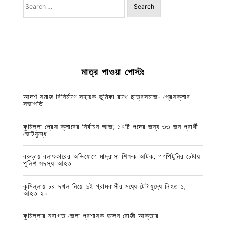
for:
মাত্র পাওয়া পোস্টঃ
আদর্শ সমাজ বিনির্মাণে সহায়ক ভুমিকা রাখে ছাত্রসমাজ- প্রেসক্লাব
সভাপতি
কুমিল্লা প্রেস ক্লাবের নির্বাচন আজ; ১৭টি পদের জন্য ৩৩ জন প্রার্থী
ভোটযুদ্ধে
বরুড়ায় বলাৎকারের অভিযোগে মাদ্রাসা শিক্ষক আটক, গণপিটুনির চেষ্টায়
পুলিশ সদস্য আহত
কুমিল্লায় চর দখল নিয়ে দুই গ্রামবাসীর মধ্যে টেটাযুদ্ধে নিহত ১,
আহত ২০
কুমিল্লার নবাগত জেলা প্রশাসক হলেন রোজী আক্তার