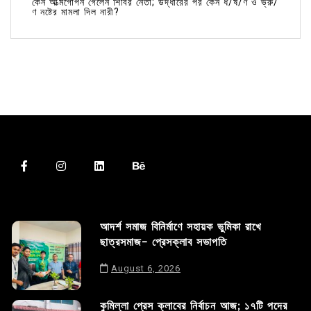
কেন আত্মগোপন গেলেন শিবির নেতা; উদ্ধারের পর কেন ধ/র্ষ/ণ ও ভ্রু/
ণ নষ্টের মামলা দিল নারী?
আদর্শ সমাজ বিনির্মাণে সহায়ক ভুমিকা রাখে
ছাত্রসমাজ- প্রেসক্লাব সভাপতি
August 6, 2026
কুমিল্লা প্রেস ক্লাবের নির্বাচন আজ; ১৭টি পদের