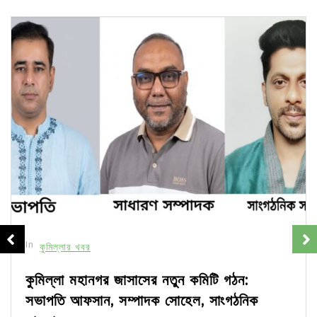
In
কুমিল্লার খবর
কুমিল্লা মহানগর জাসাসের নতুন কমিটি গঠন:
সভাপতি আফসান, সম্পাদক সোহেল, সাংগঠনিক