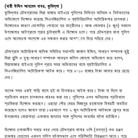
(বারী উদ্দিন আহমেদ বাবর, কুমিল্লা )
কুমিল্লার চৌদ্দগ্রামের মিয়া বাজার হাইওয়ে পুলিশের বিভিন্ন অনিয়ম ও নির্যঅতনের
অভিযোগে বিক্ষোভ করেছে সিএনজিচালিত ও ব্যাটারিচালিত অটোরিকশার চালকরা।
বিক্ষোভের কারণে ভোগান্তি পোহাতে হয় যাত্রীদের। আজ সোমবার (৪ জুন) সকালে
উপজেলার আটগ্রামে প্রায় ঘন্টাব্যাপী এ বিক্ষোভ চলে। পরে চৌদ্দগ্রাম থানা পুলিশ
এসে আলোচনা সাপেক্ষে এর সমাধান করার আশ^াস দিয়ে সরিয়ে নেয়।
চৌদ্দগ্রাম অটোরিকশা মালিক সমিতির সভাপতি জামাল উদ্দিন, সাধারণ সম্পাদক ছুট্টু
মিয়া মুন্সি ও যুগ্ম-সাধারণ সম্পাদক আবদুল জলিল মোল্লা অভিযোগ করে বলেন,
মিয়াবাজার হাইওয়ে পুলিশ প্রায় সময় অভিযানের নামে ব্যাটারিচালিত ও
সিএনজিচালিত অটোরিকশা আটক করে। পরে ৮-১০ হাজার টাকা আদায় করে ছেড়ে
দেয়।
অনেক সময় একই গাড়ি মাসে দুই বা তিনবারও আটক করে। টাকা না দিলে বা
প্রতিবাদ করলে চালকদের মারধর করা হয়। পুলিশের এসব অনিয়মের প্রতিবাদে
শ্রমিকরা বিক্ষোভ করছেন। এছাড়া পৌর মেয়র মিজানুর রহমানকে বিষয়টি অবহিত
করেছেন বলেও জানান তারা।এরআগে গত ২ জুন অটোরিকশা আটককে কেন্দ্র করে
উপজেলার নোয়াপাড়া এলাকায় জনতার সঙ্গে পুলিশের সংঘর্ষের ঘটনা ঘটেছিল।
বিক্ষোভ চলাকালীন সময়ে খবর পেয়ে চৌদ্দগ্রাম থানার ওসি (তদন্ত) শুভ রঞ্জন
চাকমার নেতৃত্বে একদল পুলিশ ঘটনাস্থলে এসে পরিস্থিতি নিয়ন্ত্রণে আনে। পরে